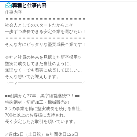
職種と仕事内容
仕事内容

＝＝＝＝＝＝＝＝＝＝＝＝＝＝＝＝＝＝＝

社会人としてのスタートだからこそ

一歩ずつ成長できる安定企業を選びたい！

＝＝＝＝＝＝＝＝＝＝＝＝＝＝＝＝＝＝＝

そんな方にピッタリな堅実成長企業です！

会社と社員の将来を見据えた新卒採用✨

堅実に成長してきた当社のように、

無理なく・でも着実に成長してほしい…

そんな想いでお迎えします。

╰━ｖ━━━━━━━━━━━━━━━╯

■■創業から77年、黒字経営継続中！■■

特殊鋼材・切断加工・機械販売の

3つの事業を軸に堅実成長を続ける当社。

700社以上のお客様に支持され、

長く安定したお取引を頂いています。

✅週休2日（土日祝）＆年間休日125日
