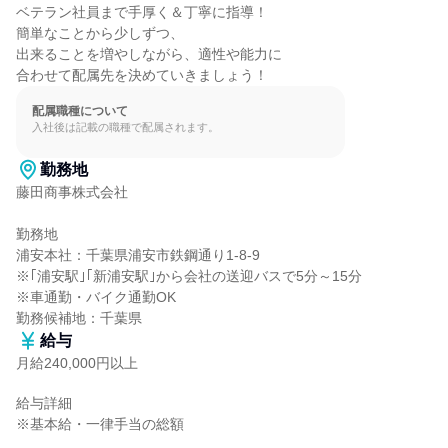
ベテラン社員まで手厚く＆丁寧に指導！

簡単なことから少しずつ、

出来ることを増やしながら、適性や能力に

合わせて配属先を決めていきましょう！
配属職種について
入社後は記載の職種で配属されます。
勤務地
藤田商事株式会社

勤務地

浦安本社：千葉県浦安市鉄鋼通り1-8-9

※｢浦安駅｣｢新浦安駅｣から会社の送迎バスで5分～15分

※車通勤・バイク通勤OK

勤務候補地：千葉県
給与
月給240,000円以上
給与詳細

※基本給・一律手当の総額
