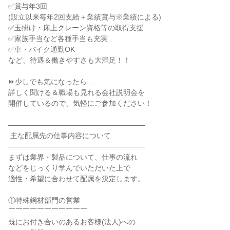
✅賞与年3回

(設立以来毎年2回支給＋業績賞与※業績による)

✅玉掛け・床上クレーン資格等の取得支援

✅家族手当など各種手当も充実

✅車・バイク通勤OK

など、待遇＆働きやすさも大満足！！

⏩少しでも気になったら…

詳しく聞ける＆職場も見れる会社説明会を

開催しているので、気軽にご参加ください！

―――――――――――――――――――

 主な配属先の仕事内容について

―――――――――――――――――――

まずは業界・製品について、仕事の流れ

などをじっくり学んでいただいた上で

適性・希望に合わせて配属を決定します。

①特殊鋼材部門の営業

￣￣￣￣￣￣￣￣￣￣￣

既にお付き合いのあるお客様(法人)への
