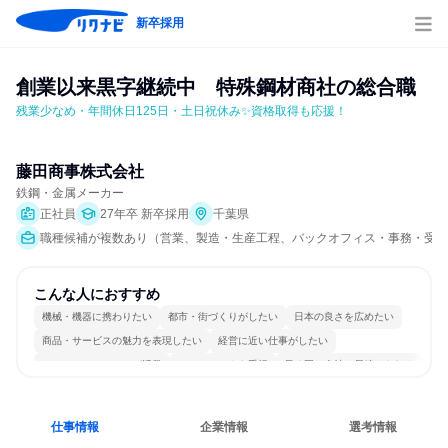
新卒採用
創業以来黒字継続中　特殊鋼材商社の総合職
残業少なめ・年間休日125日・土日祝休み✨資格取得も応援！
藤田商事株式会社
鉄鋼・金属メーカー
正社員
27年卒 新卒採用
千葉県
職種候補が複数あり（営業、製造・生産工程、バックオフィス・事務・受付
こんな人におすすめ
機械・機器に携わりたい
都市・街づくりがしたい
日本の良さを広めたい
商品・サービスの魅力を表現したい
経営に近い仕事がしたい
コミュニケーションが活発
チームワークを重視
長く同じ会社に居続けられる
多様な職種の人と関われる
人とたくさん会話する
仕事情報
企業情報
選考情報