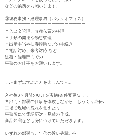
などの業務をお願いします。

③総務事務・経理事務（バックオフィス）

￣￣￣￣￣￣￣￣￣￣￣￣￣￣￣￣￣￣￣

＊入出金管理、各種伝票の整理

＊手形の発送や勤怠管理

＊出産手当や扶養控除などの手続き

＊電話対応、来客対応 など

総務・経理部門での

事務のお仕事をお願いします。

───────────────────

 …⭐まずは学ぶことを楽しんで⭐…

───────────────────

入社後3ヶ月間のOJTを実施(条件変更なし)。

各部門・部署の仕事を体験しながら、じっくり成長♪

工場で現場の流れを覚えたり、

事務所にて電話応対・見積の作成、

商品知識なども身につけていただきます。

いずれの部署も、年代の近い先輩から
