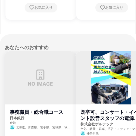
お気に入り
お気に入り
あなたへのおすすめ
事務職員・総合職コース
既卒可、コンサート・イ
ント設営スタッフの電源
日本銀行
金融
門
株式会社ボルテック
北海道、青森県、岩手県、宮城県、秋田
文化・教養・娯楽、広告・メディア・マ
県、山形県、福島県、茨城県、群馬県、埼玉
ミ、電力・ガス・水道・エネルギー
神奈川県