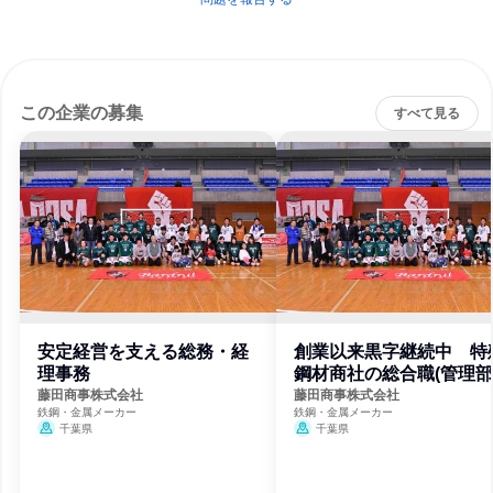
この企業の募集
すべて見る
安定経営を支える総務・経
創業以来黒字継続中 特
理事務
鋼材商社の総合職(管理部
門)
藤田商事株式会社
藤田商事株式会社
鉄鋼・金属メーカー
鉄鋼・金属メーカー
千葉県
千葉県