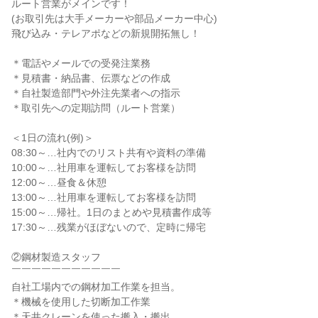
ルート営業がメインです！

(お取引先は大手メーカーや部品メーカー中心)

飛び込み・テレアポなどの新規開拓無し！

＊電話やメールでの受発注業務

＊見積書・納品書、伝票などの作成

＊自社製造部門や外注先業者への指示

＊取引先への定期訪問（ルート営業）

＜1日の流れ(例)＞

08:30～…社内でのリスト共有や資料の準備

10:00～…社用車を運転してお客様を訪問

12:00～…昼食＆休憩

13:00～…社用車を運転してお客様を訪問

15:00～…帰社。1日のまとめや見積書作成等

17:30～…残業がほぼないので、定時に帰宅

②鋼材製造スタッフ

￣￣￣￣￣￣￣￣￣￣￣

自社工場内での鋼材加工作業を担当。

＊機械を使用した切断加工作業

＊天井クレーンを使った搬入・搬出
