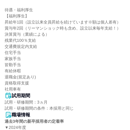
待遇・福利厚生

【福利厚生】

昇給年1回（設立以来全員昇給を続けています※額は個人差有）

賞与年2回（リーマンショック時も含め、設立以来毎年支給！）

決算賞与（業績による）

残業代100％支給

交通費規定内支給

住宅手当

家族手当

皆勤手当

有給休暇

退職金(規定あり)

資格取得支援

社用車有
試用期間
試用・研修期間：3ヵ月

職場情報
過去3年間の新卒採用者の定着率
▼2024年度
