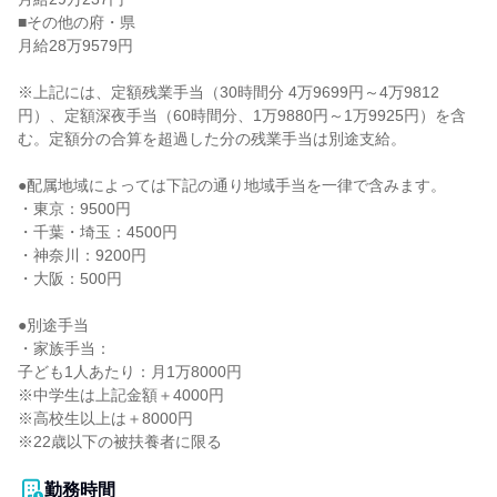
■その他の府・県

月給28万9579円

※上記には、定額残業手当（30時間分 4万9699円～4万9812
円）、定額深夜手当（60時間分、1万9880円～1万9925円）を含
む。定額分の合算を超過した分の残業手当は別途支給。

●配属地域によっては下記の通り地域手当を一律で含みます。

・東京：9500円

・千葉・埼玉：4500円

・神奈川：9200円

・大阪：500円

●別途手当

・家族手当：

子ども1人あたり：月1万8000円

※中学生は上記金額＋4000円

※高校生以上は＋8000円

※22歳以下の被扶養者に限る

勤務時間