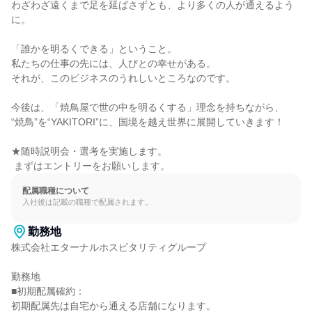
わざわざ遠くまで足を延ばさずとも、より多くの人が通えるよう
に。

「誰かを明るくできる」ということ。

私たちの仕事の先には、人びとの幸せがある。

それが、このビジネスのうれしいところなのです。

今後は、「焼鳥屋で世の中を明るくする」理念を持ちながら、

“焼鳥”を“YAKITORI”に、国境を越え世界に展開していきます！

★随時説明会・選考を実施します。

 まずはエントリーをお願いします。
配属職種について
入社後は記載の職種で配属されます。
勤務地
株式会社エターナルホスピタリティグループ

勤務地

■初期配属確約：

初期配属先は自宅から通える店舗になります。
