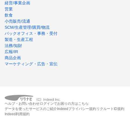
経営/事業企画
営業
飲食
小売販売/流通
SCM/生産管理/購買/物流
バックオフィス・事務・受付
製造・生産工程
法務/知財
広報/IR
商品企画
マーケティング・広告・宣伝
ヘルプ・お問い合わせ
ログインでお困りの方はこちら
データを使ったサービスのご紹介
Indeedプライバシー規約
リクルートID規約
Indeed利用規約
締切：なし
エントリー画面へ行く