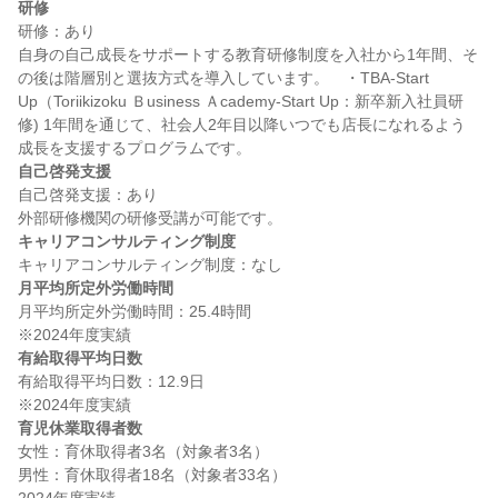
研修
研修：あり

自身の自己成長をサポートする教育研修制度を入社から1年間、そ
の後は階層別と選抜方式を導入しています。　・TBA-Start 
Up（Toriikizoku Ｂusiness Ａcademy-Start Up：新卒新入社員研
修) 1年間を通じて、社会人2年目以降いつでも店長になれるよう
自己啓発支援
自己啓発支援：あり

キャリアコンサルティング制度
月平均所定外労働時間
月平均所定外労働時間：25.4時間

有給取得平均日数
有給取得平均日数：12.9日

育児休業取得者数
女性：育休取得者3名（対象者3名）

男性：育休取得者18名（対象者33名）
