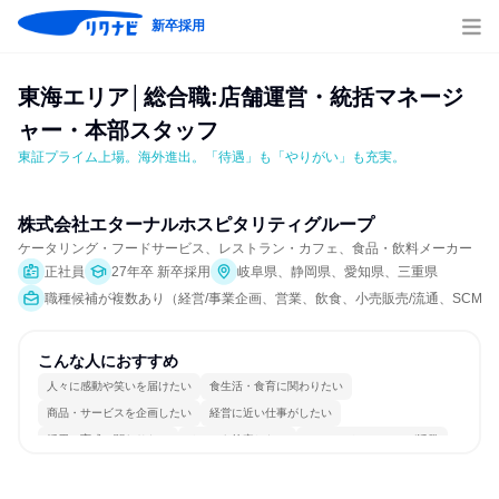
新卒採用
東海エリア│総合職:店舗運営・統括マネージ
ャー・本部スタッフ
東証プライム上場。海外進出。「待遇」も「やりがい」も充実。
株式会社エターナルホスピタリティグループ
ケータリング・フードサービス、レストラン・カフェ、食品・飲料メーカー
正社員
27年卒 新卒採用
岐阜県、静岡県、愛知県、三重県
職種候補が複数あり（経営/事業企画、営業、飲食、小売販売/流通、SCM/
こんな人におすすめ
人々に感動や笑いを届けたい
食生活・食育に関わりたい
商品・サービスを企画したい
経営に近い仕事がしたい
採用・育成に関わりたい
チームを統率したい
コミュニケーションが活発
チームワークを重視
若手が裁量を持てる環境
人とたくさん会話する