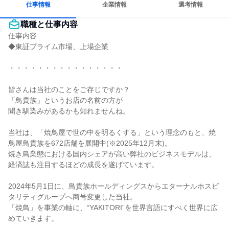
仕事情報
企業情報
選考情報
職種と仕事内容
仕事内容

◆東証プライム市場、上場企業

・・・・・・・・・・・・・・・・

皆さんは当社のことをご存じですか？

「鳥貴族」というお店の名前の方が

聞き馴染みがあるかも知れませんね。

当社は、「焼鳥屋で世の中を明るくする」という理念のもと、焼
鳥屋鳥貴族を672店舗を展開中(※2025年12月末)。

焼き鳥業態における国内シェアが高い弊社のビジネスモデルは、
経済誌も注目するほどの成長を遂げています。

2024年5月1日に、鳥貴族ホールディングスからエターナルホスピ
タリティグループへ商号変更した当社。

「焼鳥」を事業の軸に、“YAKITORI”を世界言語にすべく世界に広
めていきます。
