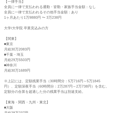
【一律手当】

全員に一律で支払われる通勤・皆勤・家族手当金額：なし

全員に一律で支払われるその他手当金額：あり

1ヶ月あたり1万9880円 〜 3万238円

大学/大学院 卒業見込みの方

【関東】

■東京

月給30万2083円

■千葉・埼玉

月給29万5503円

■神奈川

月給30万1689円

※上記には、定額残業手当（30時間分：5万716円～5万1845
円）、定額深夜手当（60時間分：2万287円～2万738円）を含む。
定額分の合算を超過した分の残業手当は別途支給。

【東海・関西・九州・東北】

■大阪

月給29万237円
