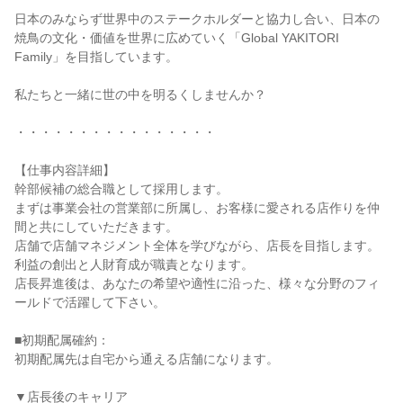
日本のみならず世界中のステークホルダーと協力し合い、日本の
焼鳥の文化・価値を世界に広めていく「Global YAKITORI 
Family」を目指しています。

私たちと一緒に世の中を明るくしませんか？

・・・・・・・・・・・・・・・・

【仕事内容詳細】

幹部候補の総合職として採用します。

まずは事業会社の営業部に所属し、お客様に愛される店作りを仲
間と共にしていただきます。

店舗で店舗マネジメント全体を学びながら、店長を目指します。
利益の創出と人財育成が職責となります。

店長昇進後は、あなたの希望や適性に沿った、様々な分野のフィ
ールドで活躍して下さい。

■初期配属確約：

初期配属先は自宅から通える店舗になります。

▼店長後のキャリア
