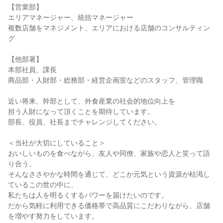
【営業部】

エリアマネージャー、統括マネージャー

複数店舗をマネジメント、エリアにおける店舗のコンサルティン
グ

【他部署】

本部社員、課長

商品部・人財部・総務部・経営企画室などのスタッフ、管理職

近い将来、幹部として、外食産業の社会的地位向上を

担う人財になって頂くことを期待しています。

部長、役員、社長までチャレンジしてください。

＜当社が大切にしていること＞

おいしいものを食べながら、友人や同僚、家族や恋人と笑って語
り合う。

そんなささやかな時間を通じて、どこか元気という資源が枯渇し
ているこの世の中に、

私たちは人を明るくするパワーを届けたいのです。

だから気軽に利用できる価格帯で高品質にこだわりながら、店舗
を増やす努力をしています。
