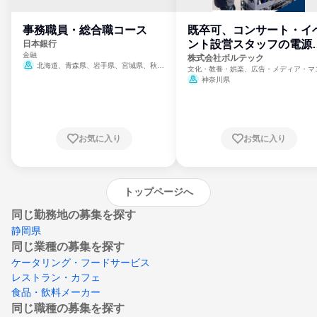
事務職員・総合職コース
既卒可、コンサート・イ
ント設営スタッフの電源
日本銀行
金融
門
株式会社ボルテック
北海道、青森県、岩手県、宮城県、秋田
文化・教養・娯楽、広告・メディア・マ
県、山形県、福島県、茨城県、群馬県、埼玉
ミ、電力・ガス・水道・エネルギー
神奈川県
県、東京都、神奈川県、新潟県、富山県、石
川県、福井県、山梨県、長野県、静岡県、愛
知県、京都府、大阪府、兵庫県、鳥取県、島
根県、岡山県、広島県、山口県、徳島県、香
川県、愛媛県、高知県、福岡県、佐賀県、長
お気に入り
お気に入り
崎県、熊本県、大分県、宮崎県、鹿児島県、
沖縄県
トップページへ
同じ勤務地の募集を探す
静岡県
同じ業種の募集を探す
ケータリング・フードサービス
レストラン・カフェ
食品・飲料メーカー
同じ職種の募集を探す