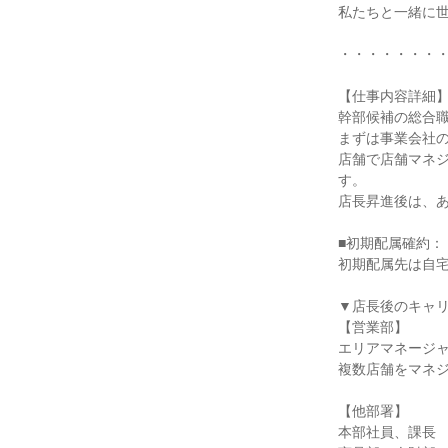
私たちと一緒に世
・・・・・・・・
【仕事内容詳細】
幹部候補の総合職
まずは事業会社の
店舗で店舗マネ
す。

店長昇進後は、あ
■初期配属確約：

初期配属先は自宅
▼店長後のキャリ
【営業部】

エリアマネージャ
複数店舗をマネジ
【他部署】

本部社員、課長
