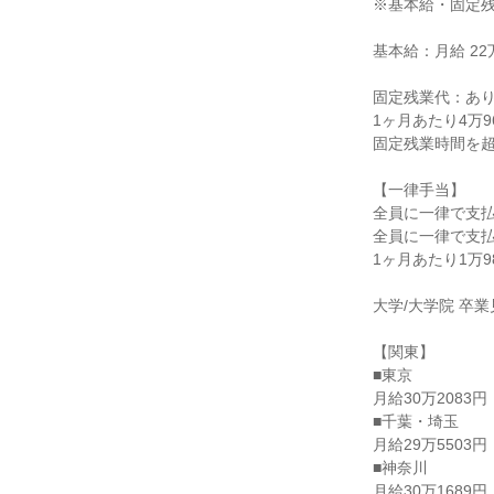
※基本給・固定残
基本給：月給 22万
固定残業代：あり
1ヶ月あたり4万9
固定残業時間を超
【一律手当】

全員に一律で支払
全員に一律で支払
1ヶ月あたり1万988
大学/大学院 卒業
【関東】

■東京

月給30万2083円

■千葉・埼玉

月給29万5503円

■神奈川

月給30万1689円
