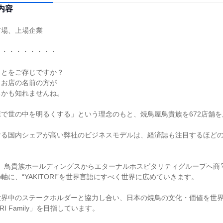
内容
場、上場企業

・・・・・・・・

とをご存じですか？

お店の名前の方が

かも知れませんね。

で世の中を明るくする」という理念のもと、焼鳥屋鳥貴族を672店舗を展
ける国内シェアが高い弊社のビジネスモデルは、経済誌も注目するほど
日に、鳥貴族ホールディングスからエターナルホスピタリティグループへ商
に、“YAKITORI”を世界言語にすべく世界に広めていきます。

世界中のステークホルダーと協力し合い、日本の焼鳥の文化・価値を世
TORI Family」を目指しています。
