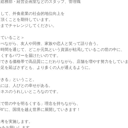
総務部・経営企画室などのスタッフ、管理職

して、外食産業の社会的地位向上を

頂くことを期待しています。

までチャレンジしてください。

ていること＞

べながら、友人や同僚、家族や恋人と笑って語り合う。

時間を通じて、どこか元気という資源が枯渇しているこの世の中に、

くするパワーを届けたいのです。

できる価格帯で高品質にこだわりながら、店舗を増やす努力をしていま
足を延ばさずとも、より多くの人が通えるように。

きる」ということ。

には、人びとの幸せがある。

ネスのうれしいところなのです。

で世の中を明るくする」理念を持ちながら、

ITORI”に、国境を越え世界に展開していきます！

考を実施します。

ーをお願いします。