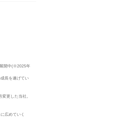
開中(※2025年
の成長を遂げてい
号変更した当社。

界に広めていく