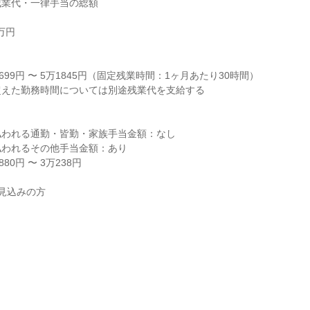
業代・一律手当の総額

円



699円 〜 5万1845円（固定残業時間：1ヶ月あたり30時間）

えた勤務時間については別途残業代を支給する

われる通勤・皆勤・家族手当金額：なし

われるその他手当金額：あり

0円 〜 3万238円

見込みの方
