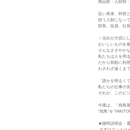
商品部・人財部・
近い将来、幹部と
担う人財になって
部長、役員、社長
＜当社が大切にし
おいしいものを食
そんなささやかな
私たちは人を明る
だから気軽に利用
わざわざ遠くまで
「誰かを明るくで
私たちの仕事の先
それが、このビジ
今後は、「焼鳥屋
“焼鳥”を“YAK
★随時説明会・選
 まずはエントリ