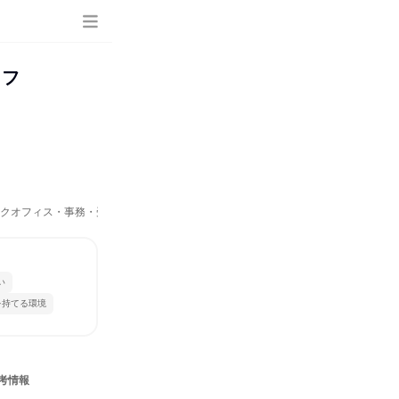
ッフ
バックオフィス・事務・受付、製造・生産工程、法務/知財、広報/IR、商品企画、マ
い
を持てる環境
考情報