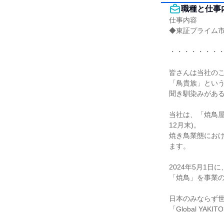
職種と仕事
仕事内容

◆東証プライム市
・・・・・・・・
皆さんは当社のこ
「鳥貴族」という
聞き馴染みがある
当社は、「焼鳥屋
12月末)。

焼き鳥業態にお
ます。

2024年5月1
「焼鳥」を事業の軸
日本のみならず
「Global YAKI