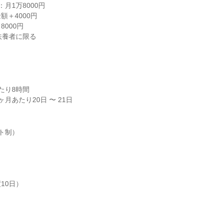
月1万8000円

＋4000円

000円

扶養者に限る

り8時間

月あたり20日 〜 21日
ト制）

0日）
