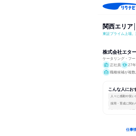
関西エリア
東証プライム上場。
株式会社エタ
ケータリング・フー
正社員
27
職種候補が複数
こんな人にお
人々に感動や笑い
採用・育成に関わ
人とたくさん会話
仕事