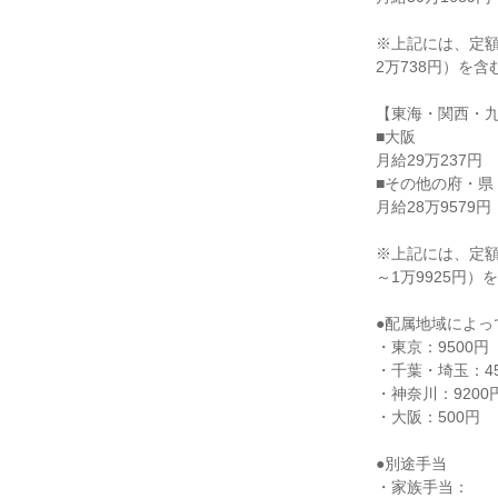
※上記には、定額残
2万738円）を
【東海・関西・九
■大阪

月給29万237円

■その他の府・県

月給28万9579円

※上記には、定額残
～1万9925円
●配属地域によっ
・東京：9500円

・千葉・埼玉：45
・神奈川：9200円
・大阪：500円

●別途手当

・家族手当：
