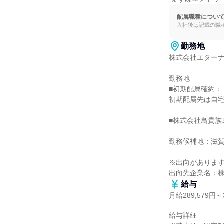
配属職種につい
入社後は記載の職
勤務地
株式会社エターナ
勤務地

■初期配属確約：

初期配属先は自宅
■株式会社鳥貴族
勤務候補地：滋賀
※出向があります
出向先企業名：
給与
月給289,579円～3
給与詳細
