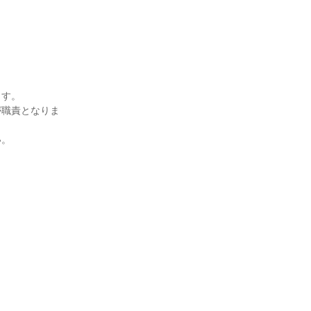
す。

が職責となりま
。
