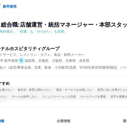
新卒採用
│総合職:店舗運営・統括マネージャー・本部スタ
海外進出。「待遇」も「やりがい」も充実。
ーナルホスピタリティグループ
ドサービス、レストラン・カフェ、食品・飲料メーカー
年卒 新卒採用
滋賀県、京都府、大阪府、兵庫県、奈良県
あり（経営/事業企画、営業、飲食、小売販売/流通、SCM/生産管理/購買/物流、
すすめ
を届けたい
食生活・食育に関わりたい
商品・サービスを企画したい
経営に近い仕事がした
りたい
チームを統率したい
コミュニケーションが活発
チームワークを重視
若手が裁量
する
情報
企業情報
選