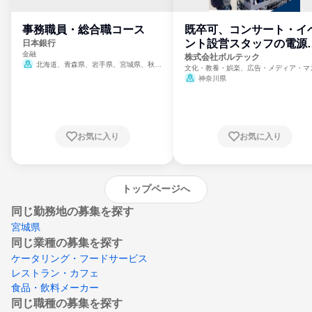
事務職員・総合職コース
既卒可、コンサート・イ
ント設営スタッフの電源
日本銀行
金融
門
株式会社ボルテック
北海道、青森県、岩手県、宮城県、秋田
文化・教養・娯楽、広告・メディア・マ
県、山形県、福島県、茨城県、群馬県、埼玉
ミ、電力・ガス・水道・エネルギー
神奈川県
県、東京都、神奈川県、新潟県、富山県、石
川県、福井県、山梨県、長野県、静岡県、愛
知県、京都府、大阪府、兵庫県、鳥取県、島
根県、岡山県、広島県、山口県、徳島県、香
川県、愛媛県、高知県、福岡県、佐賀県、長
お気に入り
お気に入り
崎県、熊本県、大分県、宮崎県、鹿児島県、
沖縄県
トップページへ
同じ勤務地の募集を探す
宮城県
同じ業種の募集を探す
ケータリング・フードサービス
レストラン・カフェ
食品・飲料メーカー
同じ職種の募集を探す