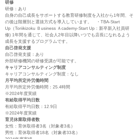
研修
研修：あり

自身の自己成長をサポートする教育研修制度を入社から1年間、そ
の後は階層別と選抜方式を導入しています。　・TBA-Start 
Up（Toriikizoku Ｂusiness Ａcademy-Start Up：新卒新入社員研
修) 1年間を通じて、社会人2年目以降いつでも店長になれるよう
自己啓発支援
自己啓発支援：あり

キャリアコンサルティング制度
月平均所定外労働時間
月平均所定外労働時間：25.4時間

有給取得平均日数
有給取得平均日数：12.9日

育児休業取得者数
女性：育休取得者3名（対象者3名）

男性：育休取得者18名（対象者33名）
