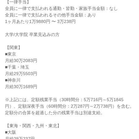
【一律手当】

全員に一律で支払われる通勤・皆勤・家族手当金額：なし

全員に一律で支払われるその他手当金額：あり

1ヶ月あたり1万9880円 〜 3万238円

大学/大学院 卒業見込みの方

【関東】

■東京

月給30万2083円

■千葉・埼玉

月給29万5503円

■神奈川

月給30万1689円

※上記には、定額残業手当（30時間分：5万716円～5万1845
円）、定額深夜手当（60時間分：2万287円～2万738円）を含む。
定額分の合算を超過した分の残業手当は別途支給。

【東海・関西・九州・東北】

■大阪

月給29万237円
