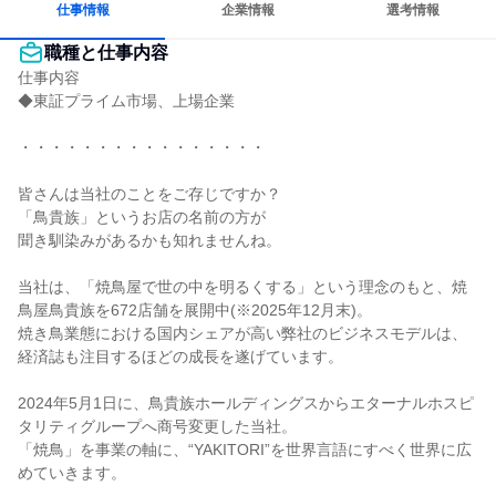
仕事情報
企業情報
選考情報
職種と仕事内容
仕事内容

◆東証プライム市場、上場企業

・・・・・・・・・・・・・・・・

皆さんは当社のことをご存じですか？

「鳥貴族」というお店の名前の方が

聞き馴染みがあるかも知れませんね。

当社は、「焼鳥屋で世の中を明るくする」という理念のもと、焼
鳥屋鳥貴族を672店舗を展開中(※2025年12月末)。

焼き鳥業態における国内シェアが高い弊社のビジネスモデルは、
経済誌も注目するほどの成長を遂げています。

2024年5月1日に、鳥貴族ホールディングスからエターナルホスピ
タリティグループへ商号変更した当社。

「焼鳥」を事業の軸に、“YAKITORI”を世界言語にすべく世界に広
めていきます。
