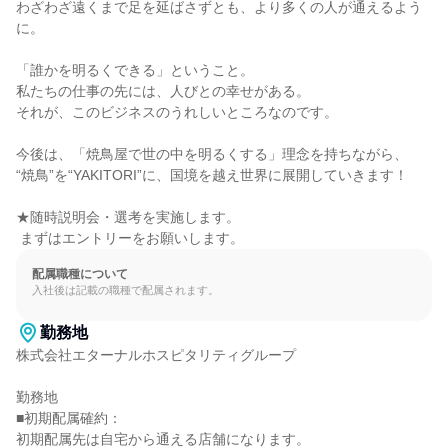
わざわざ遠くまで足を延ばさずとも、より多くの人が通えるよう
に。

「誰かを明るくできる」ということ。

私たちの仕事の先には、人びとの幸せがある。

それが、このビジネスのうれしいところなのです。

今後は、「焼鳥屋で世の中を明るくする」理念を持ちながら、

“焼鳥”を“YAKITORI”に、国境を越え世界に展開していきます！

★随時説明会・選考を実施します。

 まずはエントリーをお願いします。
配属職種について
入社後は記載の職種で配属されます。
勤務地
株式会社エターナルホスピタリティグループ

勤務地

■初期配属確約：

初期配属先は自宅から通える店舗になります。
