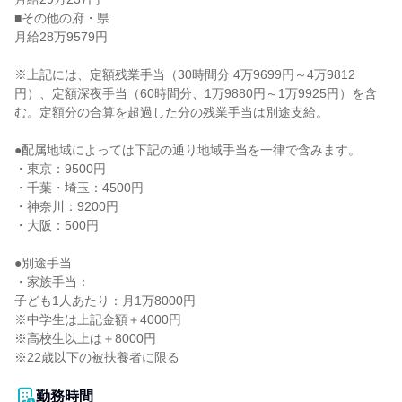
■その他の府・県

月給28万9579円

※上記には、定額残業手当（30時間分 4万9699円～4万9812
円）、定額深夜手当（60時間分、1万9880円～1万9925円）を含
む。定額分の合算を超過した分の残業手当は別途支給。

●配属地域によっては下記の通り地域手当を一律で含みます。

・東京：9500円

・千葉・埼玉：4500円

・神奈川：9200円

・大阪：500円

●別途手当

・家族手当：

子ども1人あたり：月1万8000円

※中学生は上記金額＋4000円

※高校生以上は＋8000円

※22歳以下の被扶養者に限る

勤務時間