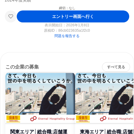
締切：なし
エントリー画面へ行く
表示開始日：2026年1月8日
原稿ID：
86cb023635a1f2c0
問題を報告する
この企業の募集
すべて見る
関東エリア│総合職:店舗運
東海エリア│総合職:店舗