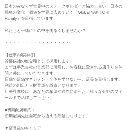
日本のみならず世界中のステークホルダーと協力し合い、日本の
焼鳥の文化・価値を世界に広めていく「Global YAKITORI 
Family」を目指しています。

私たちと一緒に世の中を明るくしませんか？

・・・・・・・・・・・・・・・・

【仕事内容詳細】

幹部候補の総合職として採用します。

まずは事業会社の営業部に所属し、お客様に愛される店作りを仲
間と共にしていただきます。

店舗で店舗マネジメント全体を学びながら、店長を目指します。
利益の創出と人財育成が職責となります。

店長昇進後は、あなたの希望や適性に沿った、様々な分野のフィ
ールドで活躍して下さい。

■初期配属確約：

初期配属先は自宅から通える店舗になります。

▼店長後のキャリア
