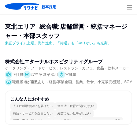
新卒採用
東北エリア│総合職:店舗運営・統括マネージ
ャー・本部スタッフ
東証プライム上場。海外進出。「待遇」も「やりがい」も充実。
株式会社エターナルホスピタリティグループ
ケータリング・フードサービス、レストラン・カフェ、食品・飲料メーカー
正社員
27年卒 新卒採用
宮城県
職種候補が複数あり（経営/事業企画、営業、飲食、小売販売/流通、SCM/
こんな人におすすめ
人々に感動や笑いを届けたい
食生活・食育に関わりたい
商品・サービスを企画したい
経営に近い仕事がしたい
採用・育成に関わりたい
チームを統率したい
コミュニケーションが活発
チームワークを重視
若手が裁量を持てる環境
人とたくさん会話する