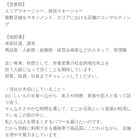
【営業部】

エリアマネージャー、統括マネージャー

複数店舗をマネジメント、エリアにおける店舗のコンサルティン
グ

【他部署】

本部社員、課長

商品部・人財部・総務部・経営企画室などのスタッフ、管理職

近い将来、幹部として、外食産業の社会的地位向上を

担う人財になって頂くことを期待しています。

部長、役員、社長までチャレンジしてください。

＜当社が大切にしていること＞

おいしいものを食べながら、友人や同僚、家族や恋人と笑って語
り合う。

そんなささやかな時間を通じて、どこか元気という資源が枯渇し
ているこの世の中に、

私たちは人を明るくするパワーを届けたいのです。

だから気軽に利用できる価格帯で高品質にこだわりながら、店舗
を増やす努力をしています。
