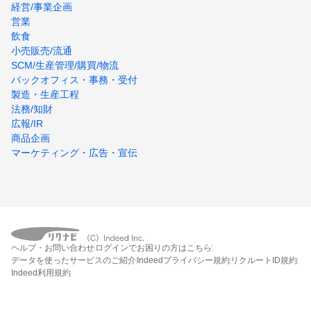
経営/事業企画
営業
飲食
小売販売/流通
SCM/生産管理/購買/物流
バックオフィス・事務・受付
製造・生産工程
法務/知財
広報/IR
商品企画
マーケティング・広告・宣伝
ヘルプ・お問い合わせ
ログインでお困りの方はこちら
データを使ったサービスのご紹介
Indeedプライバシー規約
リクルートID規約
Indeed利用規約
締切：なし
エントリー画面へ行く