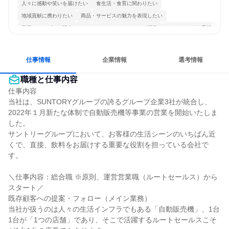
人々に感動や笑いを届けたい
食生活・食育に関わりたい
地域貢献に携わりたい
商品・サービスの魅力を表現したい
商品・サービスを販売したい
コミュニケーションが活発
チームワークを重視
自分の好きな場所で働ける
若手が裁量を持てる環境
人とたくさん会話する
仕事情報
企業情報
選考情報
職種と仕事内容
仕事内容

当社は、SUNTORYグループの誇るグループ企業3社が統合し、
2022年１月新たな体制で自動販売機等事業の営業を開始いたしま
した。

サントリーグループにおいて、お客様の生活シーンのいちばん近
くで、直接、飲料をお届けする重要な役割を担っている会社で
す。

＼仕事内容：総合職 ※原則、運営営業職（ルートセールス）から
スタート／

既存顧客への提案・フォロー（メイン業務）

当社が扱うのは人々の生活インフラでもある「自動販売機」、1台
1台が「1つの店舗」であり、そこで活躍するルートセールスこそ