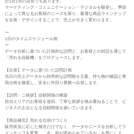
が1台1台の店長でもあります。

マーケティング・コミュニケーション・デジタルを駆使し、季節
によって異なるお客様のニーズを探り、最適な商品ラインナップ
を企画・デザインすることで、売上が大きく変わります。

ー

1日のタイムスケジュール例

ー

データ分析に基づいた計画的な訪問と、お客様との対話を通じて
「売れる自販機」をプロデュースします。

【出発】データに基づいた訪問計画

当日の売上データから効率的な訪問順を立案。持ち物の確認と車
両点検を徹底し、安全に外回り業務へ出発します。

【訪問・ご挨拶】信頼関係の構築

担当エリアのお客様を巡回。丁寧な挨拶を積み重ねることで、ビ
ジネスの土台となる信頼関係を築いていきます。

【商品補充】売れる仕掛けづくり

販売状況に応じた補充だけでなく、データやニーズを分析してラ
インナップを変更。「今、何が求められているか」を形にしま