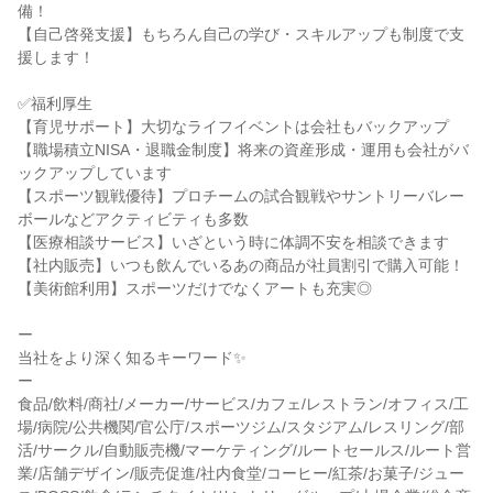
備！

【自己啓発支援】もちろん自己の学び・スキルアップも制度で支
援します！

✅福利厚生

【育児サポート】大切なライフイベントは会社もバックアップ

【職場積立NISA・退職金制度】将来の資産形成・運用も会社がバ
ックアップしています

【スポーツ観戦優待】プロチームの試合観戦やサントリーバレー
ボールなどアクティビティも多数

【医療相談サービス】いざという時に体調不安を相談できます

【社内販売】いつも飲んでいるあの商品が社員割引で購入可能！ 
【美術館利用】スポーツだけでなくアートも充実◎

ー

当社をより深く知るキーワード✨

ー

食品/飲料/商社/メーカー/サービス/カフェ/レストラン/オフィス/工
場/病院/公共機関/官公庁/スポーツジム/スタジアム/レスリング/部
活/サークル/自動販売機/マーケティング/ルートセールス/ルート営
業/店舗デザイン/販売促進/社内食堂/コーヒー/紅茶/お菓子/ジュー