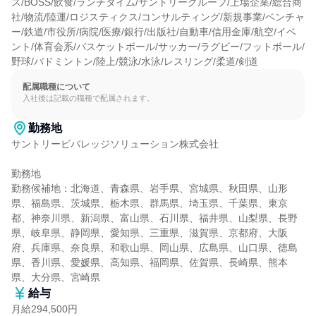
ス/BOSS/飲食/ランチタイム/サントリーグループ/上場企業/総合商
社/物流/陸運/ロジスティクス/コンサルティング/新規事業/ベンチャ
ー/鉄道/市役所/病院/医療/銀行/出版社/自動車/信用金庫/航空/イベ
ント/体育会系/バスケットボール/サッカー/ラグビー/フットボール/
野球/バドミントン/陸上/競泳/水泳/レスリング/柔道/剣道
配属職種について
入社後は記載の職種で配属されます。
勤務地
サントリービバレッジソリューション株式会社

勤務地

勤務候補地：北海道、青森県、岩手県、宮城県、秋田県、山形
県、福島県、茨城県、栃木県、群馬県、埼玉県、千葉県、東京
都、神奈川県、新潟県、富山県、石川県、福井県、山梨県、長野
県、岐阜県、静岡県、愛知県、三重県、滋賀県、京都府、大阪
府、兵庫県、奈良県、和歌山県、岡山県、広島県、山口県、徳島
県、香川県、愛媛県、高知県、福岡県、佐賀県、長崎県、熊本
県、大分県、宮崎県
給与
月給294,500円