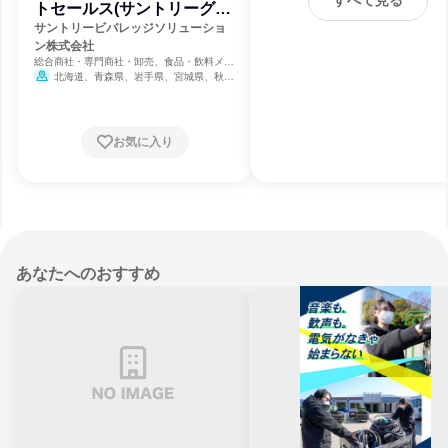
すべて見る
トセールス(サントリーグル
ープ)
サントリービバレッジソリューショ
ン株式会社
総合商社・専門商社・卸売、食品・飲料メー
カー、広告・宣伝
北海道、青森県、岩手県、宮城県、秋田
県、山形県、福島県、茨城県、栃木県、群馬
県、埼玉県、千葉県、東京都、神奈川県、新
潟県、富山県、石川県、福井県、山梨県、長
野県、岐阜県、静岡県、愛知県、三重県、滋
お気に入り
賀県、京都府、大阪府、兵庫県、奈良県、和
歌山県、岡山県、広島県、山口県、徳島県、
香川県、愛媛県、高知県、福岡県、佐賀県、
長崎県、熊本県、大分県、宮崎県
あなたへのおすすめ