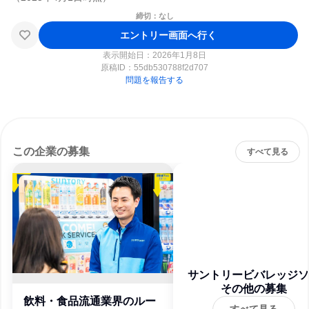
締切：なし
エントリー画面へ行く
表示開始日：2026年1月8日
原稿ID：
55db530788f2d707
問題を報告する
この企業の募集
すべて見る
サントリービバレッジソ
ューション株式会社
その他の募集
飲料・食品流通業界のルー