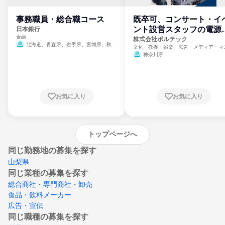
事務職員・総合職コース
既卒可、コンサート・イ
ント設営スタッフの電源
日本銀行
金融
門
株式会社ボルテック
北海道、青森県、岩手県、宮城県、秋田
文化・教養・娯楽、広告・メディア・マ
県、山形県、福島県、茨城県、群馬県、埼玉
ミ、電力・ガス・水道・エネルギー
神奈川県
県、東京都、神奈川県、新潟県、富山県、石
川県、福井県、山梨県、長野県、静岡県、愛
知県、京都府、大阪府、兵庫県、鳥取県、島
根県、岡山県、広島県、山口県、徳島県、香
川県、愛媛県、高知県、福岡県、佐賀県、長
お気に入り
お気に入り
崎県、熊本県、大分県、宮崎県、鹿児島県、
沖縄県
トップページへ
同じ勤務地の募集を探す
山梨県
同じ業種の募集を探す
総合商社・専門商社・卸売
食品・飲料メーカー
広告・宣伝
同じ職種の募集を探す