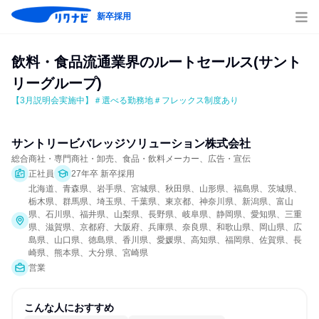
新卒採用
飲料・食品流通業界のルートセールス(サント
リーグループ)
【3月説明会実施中】＃選べる勤務地＃フレックス制度あり
サントリービバレッジソリューション株式会社
総合商社・専門商社・卸売、食品・飲料メーカー、広告・宣伝
正社員
27年卒 新卒採用
北海道、青森県、岩手県、宮城県、秋田県、山形県、福島県、茨城県、
栃木県、群馬県、埼玉県、千葉県、東京都、神奈川県、新潟県、富山
県、石川県、福井県、山梨県、長野県、岐阜県、静岡県、愛知県、三重
県、滋賀県、京都府、大阪府、兵庫県、奈良県、和歌山県、岡山県、広
島県、山口県、徳島県、香川県、愛媛県、高知県、福岡県、佐賀県、長
崎県、熊本県、大分県、宮崎県
営業
こんな人におすすめ