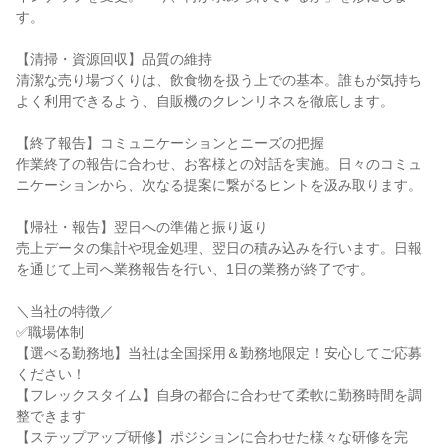
す。

【清掃・資源回収】品質の維持

清潔な売り場づくりは、飲食物を扱う上での基本。誰もが気持ち
よく利用できるよう、自販機のクレンリネスを徹底します。

【終了報告】コミュニケーションとニーズの把握

作業終了の報告に合わせ、お客様との対話を実施。日々のコミュ
ニケーションから、次なる提案に繋がるヒントを汲み取ります。

【帰社・報告】翌日への準備と振り返り

売上データの集計や現金処理、翌日の積み込みを行います。日報
を通じて上司へ業務報告を行い、1日の業務が終了です。

＼当社の特徴／

✅職場体制

【選べる勤務地】当社は全国採用＆勤務地限定！安心してご応募
ください！

【フレックスタイム】自身の都合に合わせて柔軟に勤務時間を調
整できます

【ステップアップ研修】ポジションに合わせた様々な研修を完