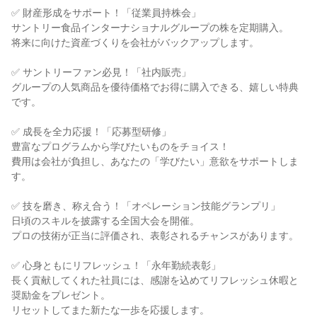
✅ 財産形成をサポート！「従業員持株会」

サントリー食品インターナショナルグループの株を定期購入。

将来に向けた資産づくりを会社がバックアップします。

✅ サントリーファン必見！「社内販売」

グループの人気商品を優待価格でお得に購入できる、嬉しい特典
です。

✅ 成長を全力応援！「応募型研修」

豊富なプログラムから学びたいものをチョイス！

費用は会社が負担し、あなたの「学びたい」意欲をサポートしま
す。

✅ 技を磨き、称え合う！「オペレーション技能グランプリ」

日頃のスキルを披露する全国大会を開催。

プロの技術が正当に評価され、表彰されるチャンスがあります。

✅ 心身ともにリフレッシュ！「永年勤続表彰」

長く貢献してくれた社員には、感謝を込めてリフレッシュ休暇と
奨励金をプレゼント。

リセットしてまた新たな一歩を応援します。
