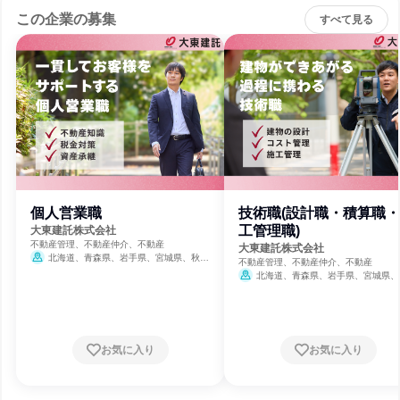
この企業の募集
すべて見る
個人営業職
技術職(設計職・積算職
工管理職)
大東建託株式会社
不動産管理、不動産仲介、不動産
大東建託株式会社
北海道、青森県、岩手県、宮城県、秋田
不動産管理、不動産仲介、不動産
県、山形県、福島県、茨城県、栃木県、群馬
北海道、青森県、岩手県、宮城県、
県、埼玉県、千葉県、東京都、神奈川県、新
県、山形県、福島県、茨城県、栃木県、
潟県、富山県、石川県、福井県、山梨県、長
県、埼玉県、千葉県、東京都、神奈川県
野県、岐阜県、静岡県、愛知県、三重県、滋
潟県、富山県、石川県、福井県、山梨県
賀県、京都府、大阪府、兵庫県、奈良県、和
野県、岐阜県、静岡県、愛知県、三重県
歌山県、鳥取県、島根県、岡山県、広島県、
賀県、京都府、大阪府、兵庫県、奈良県
お気に入り
お気に入り
山口県、徳島県、香川県、愛媛県、高知県、
歌山県、鳥取県、島根県、岡山県、広島
福岡県、佐賀県、長崎県、熊本県、大分県、
山口県、徳島県、香川県、愛媛県、高知
宮崎県、鹿児島県、沖縄県
福岡県、佐賀県、長崎県、熊本県、大分
宮崎県、鹿児島県、沖縄県