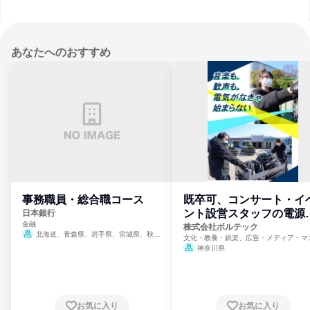
あなたへのおすすめ
事務職員・総合職コース
既卒可、コンサート・イ
ント設営スタッフの電源
日本銀行
金融
門
株式会社ボルテック
北海道、青森県、岩手県、宮城県、秋田
文化・教養・娯楽、広告・メディア・マ
県、山形県、福島県、茨城県、群馬県、埼玉
ミ、電力・ガス・水道・エネルギー
神奈川県
県、東京都、神奈川県、新潟県、富山県、石
川県、福井県、山梨県、長野県、静岡県、愛
知県、京都府、大阪府、兵庫県、鳥取県、島
根県、岡山県、広島県、山口県、徳島県、香
川県、愛媛県、高知県、福岡県、佐賀県、長
お気に入り
お気に入り
崎県、熊本県、大分県、宮崎県、鹿児島県、