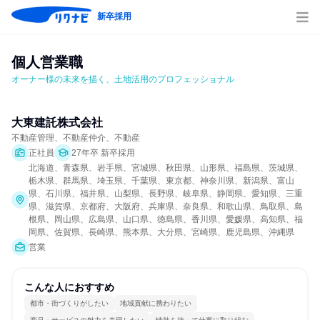
新卒採用
個人営業職
オーナー様の未来を描く、土地活用のプロフェッショナル
大東建託株式会社
不動産管理、不動産仲介、不動産
正社員
27年卒 新卒採用
北海道、青森県、岩手県、宮城県、秋田県、山形県、福島県、茨城県、
栃木県、群馬県、埼玉県、千葉県、東京都、神奈川県、新潟県、富山
県、石川県、福井県、山梨県、長野県、岐阜県、静岡県、愛知県、三重
県、滋賀県、京都府、大阪府、兵庫県、奈良県、和歌山県、鳥取県、島
根県、岡山県、広島県、山口県、徳島県、香川県、愛媛県、高知県、福
岡県、佐賀県、長崎県、熊本県、大分県、宮崎県、鹿児島県、沖縄県
営業
こんな人におすすめ
都市・街づくりがしたい
地域貢献に携わりたい