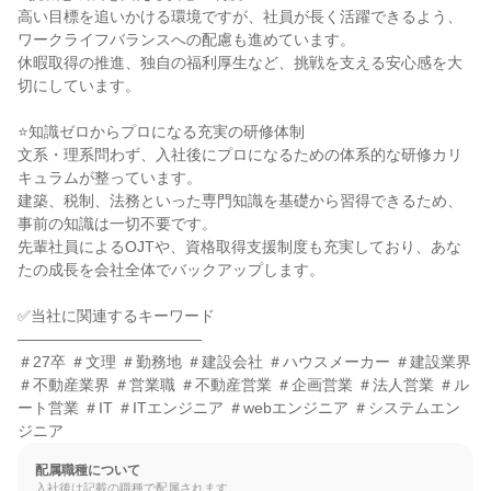
高い目標を追いかける環境ですが、社員が長く活躍できるよう、
ワークライフバランスへの配慮も進めています。

休暇取得の推進、独自の福利厚生など、挑戦を支える安心感を大
切にしています。

⭐知識ゼロからプロになる充実の研修体制

文系・理系問わず、入社後にプロになるための体系的な研修カリ
キュラムが整っています。

建築、税制、法務といった専門知識を基礎から習得できるため、
事前の知識は一切不要です。

先輩社員によるOJTや、資格取得支援制度も充実しており、あな
たの成長を会社全体でバックアップします。

✅当社に関連するキーワード

――――――――――――

＃27卒 ＃文理 ＃勤務地 ＃建設会社 ＃ハウスメーカー ＃建設業界 
＃不動産業界 ＃営業職 ＃不動産営業 ＃企画営業 ＃法人営業 ＃ル
ート営業 ＃IT ＃ITエンジニア ＃webエンジニア ＃システムエン
ジニア
配属職種について
入社後は記載の職種で配属されます。