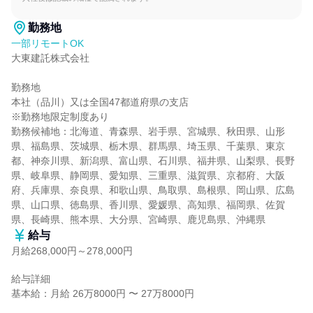
勤務地
一部リモートOK
大東建託株式会社

勤務地

本社（品川）又は全国47都道府県の支店

※勤務地限定制度あり

勤務候補地：北海道、青森県、岩手県、宮城県、秋田県、山形
県、福島県、茨城県、栃木県、群馬県、埼玉県、千葉県、東京
都、神奈川県、新潟県、富山県、石川県、福井県、山梨県、長野
県、岐阜県、静岡県、愛知県、三重県、滋賀県、京都府、大阪
府、兵庫県、奈良県、和歌山県、鳥取県、島根県、岡山県、広島
県、山口県、徳島県、香川県、愛媛県、高知県、福岡県、佐賀
県、長崎県、熊本県、大分県、宮崎県、鹿児島県、沖縄県
給与
月給268,000円～278,000円
給与詳細

基本給：月給 26万8000円 〜 27万8000円
