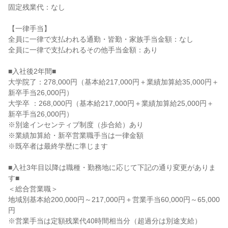
固定残業代：なし

【一律手当】

全員に一律で支払われる通勤・皆勤・家族手当金額：なし

全員に一律で支払われるその他手当金額：あり

■入社後2年間■

大学院了：278,000円（基本給217,000円＋業績加算給35,000円＋
新卒手当26,000円）

大学卒 ：268,000円（基本給217,000円＋業績加算給25,000円＋
新卒手当26,000円）

※別途インセンティブ制度（歩合給）あり

※業績加算給・新卒営業職手当は一律金額

※既卒者は最終学歴に準じます

■入社3年目以降は職種・勤務地に応じて下記の通り変更がありま
す■

＜総合営業職＞

地域別基本給200,000円～217,000円＋営業手当60,000円～65,000
円

※営業手当は定額残業代40時間相当分（超過分は別途支給）
