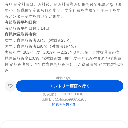
有り 新卒社員は、入社後、新入社員導入研修を経て配属となりま
すが、各職種で定められた期間、学卒社員を専属でサポートをす
有給取得平均日数
育児休業取得者数
女性：育休取得者33名（対象者28名）

男性：育休取得者180名（対象者167名）

実績年度: 2024年度   2019年～2025年3月現在：男性従業員の育
児休業取得率100%  ※対象者数：昨年度子どもが生まれた従業員
数 ※取得者数：昨年度育休を取得開始した従業員数 ※大東建託の
締切：なし
エントリー画面へ行く
表示開始日：2026年1月8日
原稿ID：
554dce59907b19c8
問題を報告する