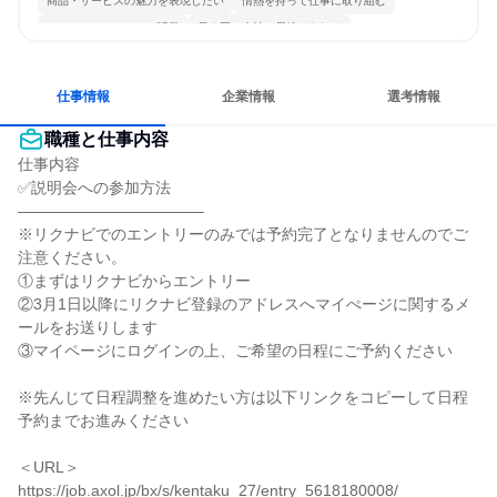
商品・サービスの魅力を表現したい
情熱を持って仕事に取り組む
コミュニケーションが活発
長く同じ会社に居続けられる
多様な職種の人と関われる
明確な目標を追いかける
若手が裁量を持てる環境
人とたくさん会話する
仕事情報
企業情報
選考情報
職種と仕事内容
仕事内容

✅説明会への参加方法

――――――――――――

※リクナビでのエントリーのみでは予約完了となりませんのでご
注意ください。

①まずはリクナビからエントリー

②3月1日以降にリクナビ登録のアドレスへマイぺージに関するメ
ールをお送りします

③マイページにログインの上、ご希望の日程にご予約ください

※先んじて日程調整を進めたい方は以下リンクをコピーして日程
予約までお進みください

＜URL＞

https://job.axol.jp/bx/s/kentaku_27/entry_5618180008/
