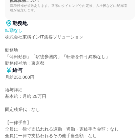
配属職種について
職種候補が複数あります。選考のタイミングや内定後、入社後などに配属職
種が確定します。
勤務地
転勤なし
株式会社東横インIT集客ソリューション

勤務地

「蒲田勤務」「駅徒歩圏内」「転居を伴う異動なし」

勤務候補地：東京都
給与
月給250,000円
給与詳細

基本給：月給 25万円

固定残業代：なし

【一律手当】

全員に一律で支払われる通勤・皆勤・家族手当金額：なし

全員に一律で支払われるその他手当金額：なし
