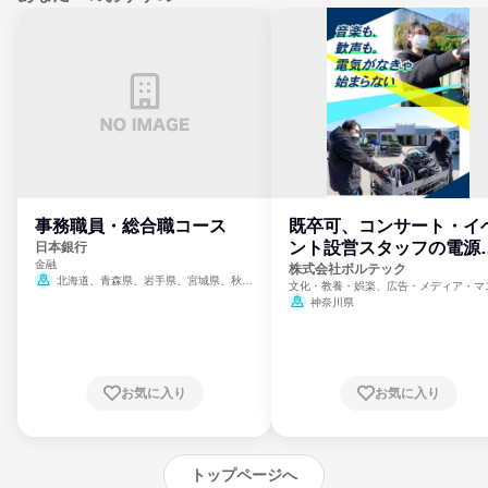
事務職員・総合職コース
既卒可、コンサート・イ
ント設営スタッフの電源
日本銀行
金融
門
株式会社ボルテック
北海道、青森県、岩手県、宮城県、秋田
文化・教養・娯楽、広告・メディア・マ
県、山形県、福島県、茨城県、群馬県、埼玉
ミ、電力・ガス・水道・エネルギー
神奈川県
県、東京都、神奈川県、新潟県、富山県、石
川県、福井県、山梨県、長野県、静岡県、愛
知県、京都府、大阪府、兵庫県、鳥取県、島
根県、岡山県、広島県、山口県、徳島県、香
川県、愛媛県、高知県、福岡県、佐賀県、長
お気に入り
お気に入り
崎県、熊本県、大分県、宮崎県、鹿児島県、
沖縄県
トップページへ