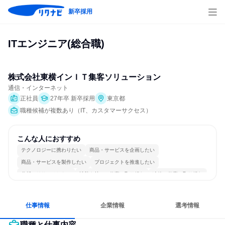
新卒採用
ITエンジニア(総合職)
株式会社東横インＩＴ集客ソリューション
通信・インターネット
正社員
27年卒 新卒採用
東京都
職種候補が複数あり（IT、カスタマーサクセス）
こんな人におすすめ
テクノロジーに携わりたい
商品・サービスを企画したい
商品・サービスを製作したい
プロジェクトを推進したい
分析・リサーチしたい
情熱を持って仕事に取り組む
冷静に仕事に取り組む
個人の能力を重視
女性が働きやすい環境で働ける
長く同じ会社に居続けられる
仕事情報
企業情報
選考情報
職種と仕事内容