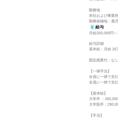
勤務地

本社および事業所
勤務候補地：鹿
給与
月給260,000円～2
給与詳細

基本給：月給 26万
固定残業代：なし
【一律手当】

全員に一律で支払
全員に一律で支払
【基本給】

大学卒 ：260,
大学院卒：290,
【手当】
