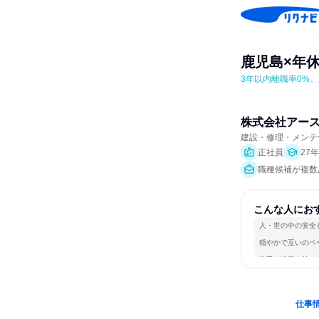
鹿児島×年休
3年以内離職率0%
株式会社アー
建設・修理・メンテ
正社員
27
職種候補が複数
こんな人にお
人・世の中の安全
穏やかで互いのペ
若手が裁量を持て
仕事