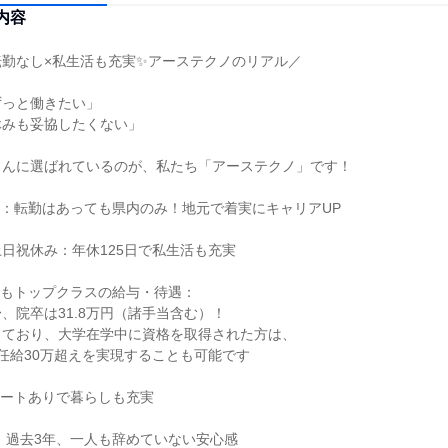
内容
勤なし×私生活も充実✨アーステクノのリアル／

っと働きたい」

みも妥協したくない」

んに選ばれているのが、私たち「アーステクノ」です！

：転勤はあっても県内のみ！地元で着実にキャリアUP

土日祝休み：年休125日で私生活も充実

もトップクラスの給与・待遇：

〜、院卒は31.8万円（諸手当含む）！

ており、大学在学中に資格を取得された方は、

任給30万超えを実現することも可能です

ートありで暮らしも充実

：過去3年、一人も辞めていない安心感
