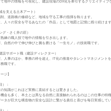
て地中の情報を可視化し、建設現場のDX化を牽引するクリエイティブな
域を支える土木アート）

削、道路橋の修繕など、地域を守る工事の指揮を執ります。

、人々の安全を守るあなたの「作品」として地図と記憶に残り続けます
ング・さく井の匠）

熟練の職人技で地中の情報を引き出します。

、自然の中で伸び伸びと腕を磨ける「一生モノ」の技術職です。

建設サポート職（建設ディレクター）

、人事のほか、事務の枠を超え、IT化の推進やタレントマネジメント
務職です。

ージ】

目）：

の知識がこれほど実務に直結するとは驚きました。

機会も多く、本土とは異なる自然に直接触れられるのはこの仕事の特権
ータが巨大な構造物の安全な設計に繋がる責任と喜びを毎日実感してい
目）：
