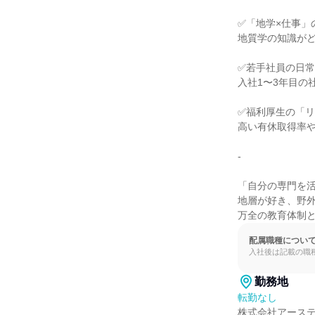
✅「地学×仕事」
地質学の知識がど
✅若手社員の日常
入社1〜3年目の
✅福利厚生の「リ
高い有休取得率や
-

「自分の専門を活
地層が好き、野外
万全の教育体制
配属職種につい
入社後は記載の職
勤務地
転勤なし
株式会社アーステ