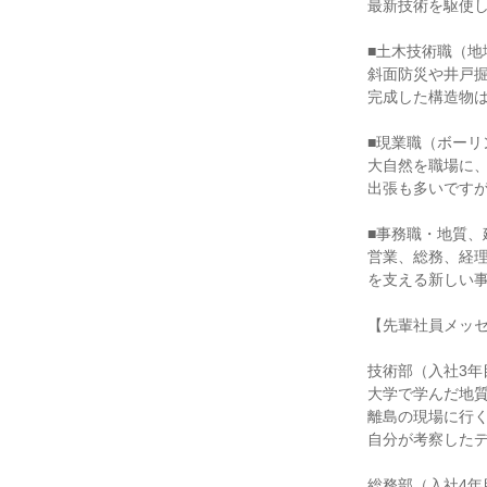
最新技術を駆使し
■土木技術職（地
斜面防災や井戸掘
完成した構造物は
■現業職（ボーリ
大自然を職場に、
出張も多いですが
■事務職・地質、
営業、総務、経理
を支える新しい事
【先輩社員メッセ
技術部（入社3年
大学で学んだ地質
離島の現場に行く
自分が考察したデ
総務部（入社4年