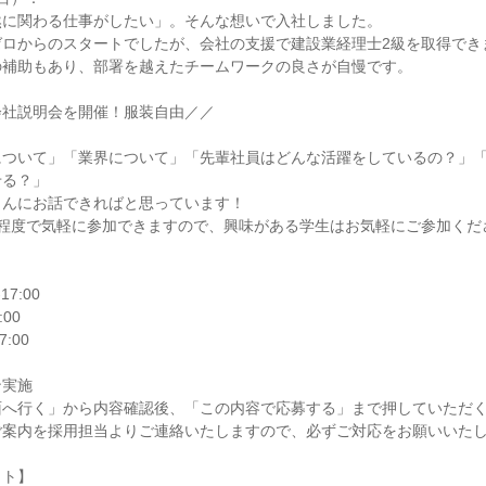
に関わる仕事がしたい」。そんな想いで入社しました。

ロからのスタートでしたが、会社の支援で建設業経理士2級を取得できま
補助もあり、部署を越えたチームワークの良さが自慢です。

社説明会を開催！服装自由／／

について」「業界について」「先輩社員はどんな活躍をしているの？」
る？」

んにお話できればと思っています！

程度で気軽に参加できますので、興味がある学生はお気軽にご参加くださ
7:00

00

7:00

実施

へ行く」から内容確認後、「この内容で応募する」まで押していただく
案内を採用担当よりご連絡いたしますので、必ずご対応をお願いいたし
ト】
