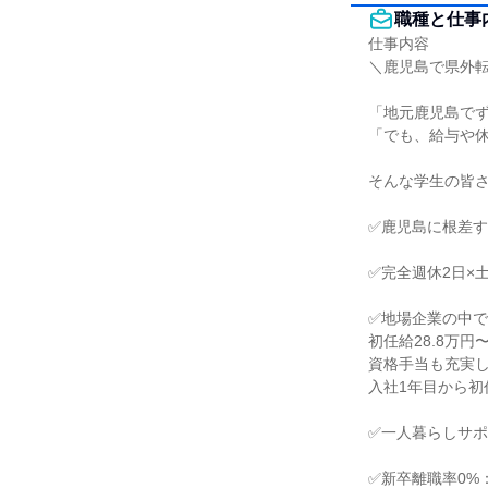
職種と仕事
仕事内容

＼鹿児島で県外転
「地元鹿児島でず
「でも、給与や休
そんな学生の皆さ
✅鹿児島に根差す
✅完全週休2日×
✅地場企業の中で
初任給28.8万円
資格手当も充実し
入社1年目から初
✅一人暮らしサポ
✅新卒離職率0%