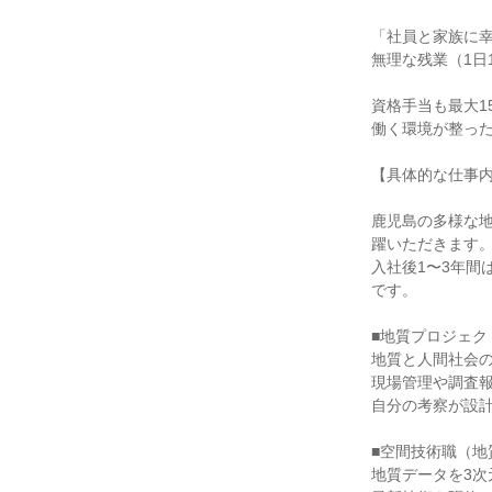
「社員と家族に幸
無理な残業（1日
資格手当も最大1
働く環境が整った
【具体的な仕事内
鹿児島の多様な
躍いただきます。
入社後1〜3年間
です。

■地質プロジェク
地質と人間社会の
現場管理や調査報
自分の考察が設計
■空間技術職（地質
地質データを3次