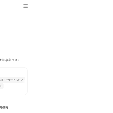
経営/事業企画）
分析・リサーチしたい
る
考情報