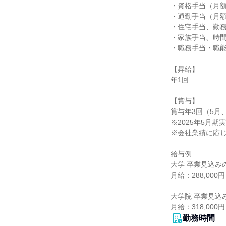
・資格手当（月額1,
・通勤手当（月額3
・住宅手当、勤務
・家族手当、時間
・職務手当・職能
【昇給】

年1回

【賞与】

賞与年3回（5月、
※2025年5月期実
※会社業績に応じ
給与例

大学 卒業見込みの
月給：288,000
大学院 卒業見込み
月給：318,00
勤務時間