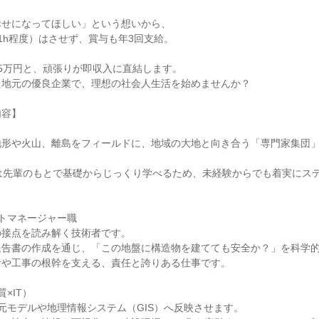
せになってほしい」という想いから、

1h程度）はさせず、賞与も年3回支給。

5万円と、頑張りが即収入に直結します。

地元の優良企業で、理想の社会人生活を始めませんか？

容】

地形や火山、離島をフィールドに、地域の大地と向き合う「専門家集団


は先輩のもとで基礎からじっくり学べるため、未経験からでも着実にス
トマネージャー職

接点を読み解く技術者です。

告書の作成を通じ、「この地盤に構造物を建てても安全か？」を科学的
や工事の根幹を支える、責任と誇りある仕事です。

×IT）

元モデルや地理情報システム（GIS）へ反映させます。
