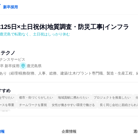
新卒採用
125日×土日祝休|地質調査・防災工事|インフラ
。鹿児島で転勤なく、土日祝はしっかり休む
ステクノ
ナンスサービス
年卒 新卒採用
鹿児島県
あり（経理/税務/財務、人事、総務、建築/土木/プラント専門職、製造・生産工程、
すすめ
を守りたい
都市・街づくりがしたい
地域貢献に携わりたい
プロジェクトを推進したい
ースを尊重
チームワークを重視
女性が働きやすい環境で働ける
長く同じ会社に居続けられ
る環境
情報
企業情報
選