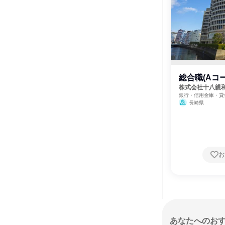
総合職(Aコー
株式会社十八親
銀行・信用金庫・貸
長崎県
お
あなたへのお