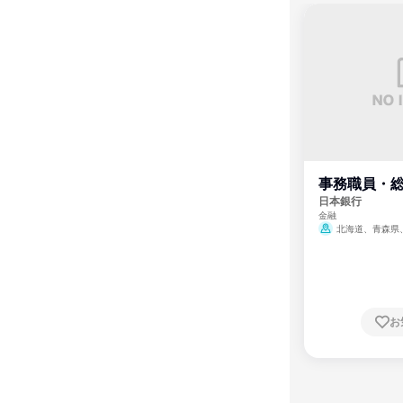
事務職員・
日本銀行
金融
北海道、青森県
県、山形県、福島県
県、東京都、神奈川
川県、福井県、山梨
知県、京都府、大阪
根県、岡山県、広島
川県、愛媛県、高知
崎県、熊本県、大分
お
沖縄県