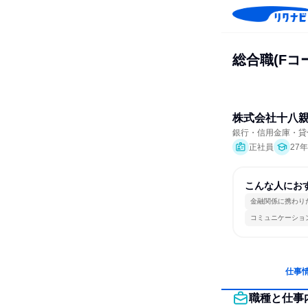
総合職(Fコ
株式会社十八
銀行・信用金庫・貸
正社員
27
こんな人にお
金融関係に携わり
コミュニケーショ
仕事
職種と仕事