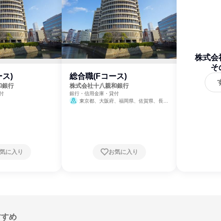
株式会
そ
ス)
総合職(Fコース)
和銀行
株式会社十八親和銀行
付
銀行・信用金庫・貸付
東京都、大阪府、福岡県、佐賀県、長崎
県、熊本県
気に入り
お気に入り
すすめ