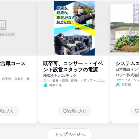
総合職コース
既卒可、コンサート・イベ
システム
ント設営スタッフの電源部
日本郵政イン
ロジー株式会
門
株式会社ボルテック
、岩手県、宮城県、秋田
ITサービス、ソ
文化・教養・娯楽、広告・メディア・マスコ
、茨城県、群馬県、埼玉
ミ、電力・ガス・水道・エネルギー
東京都
神奈川県
県、新潟県、富山県、石
県、長野県、静岡県、愛
府、兵庫県、鳥取県、島
県、山口県、徳島県、香
県、福岡県、佐賀県、長
県、宮崎県、鹿児島県、
気に入り
お気に入り
トップページへ