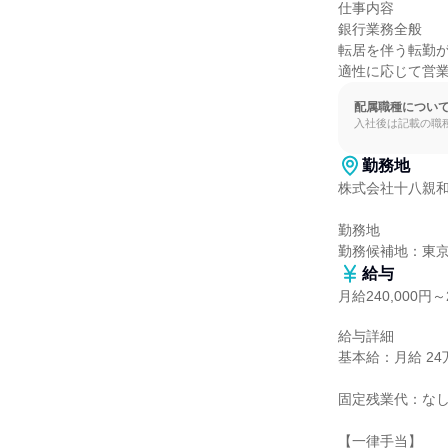
仕事内容

銀行業務全般

転居を伴う転勤が
適性に応じて営
配属職種につい
入社後は記載の職
勤務地
株式会社十八親和
勤務地

勤務候補地：東
給与
月給240,000円～2
給与詳細

基本給：月給 24万
固定残業代：なし
【一律手当】
