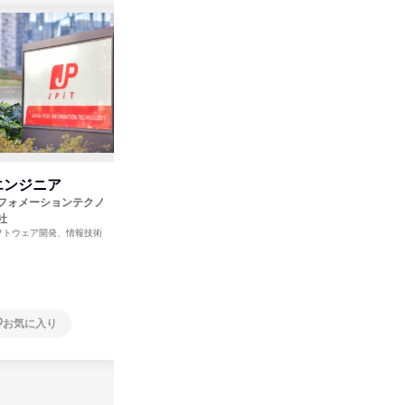
エンジニア
教習指導員(インストラクタ
ITサポ
ー)
フォメーションテクノ
ＣＬＩＮ
ITサービス
社
有限会社三興エンタープライズ
ス、ソフト
東京都
フトウェア開発、情報技術
佐賀城北自動車学校
教育・学校
佐賀県
2月28日締切
お気に入り
お気に入り