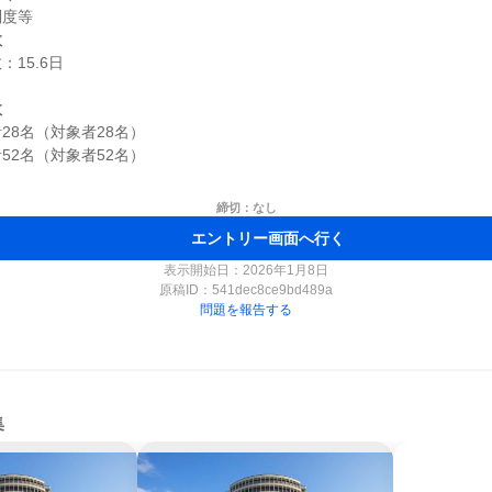
数
15.6日

数
8名（対象者28名）

2名（対象者52名）

締切：なし
エントリー画面へ行く
表示開始日：2026年1月8日
原稿ID：
541dec8ce9bd489a
問題を報告する
集