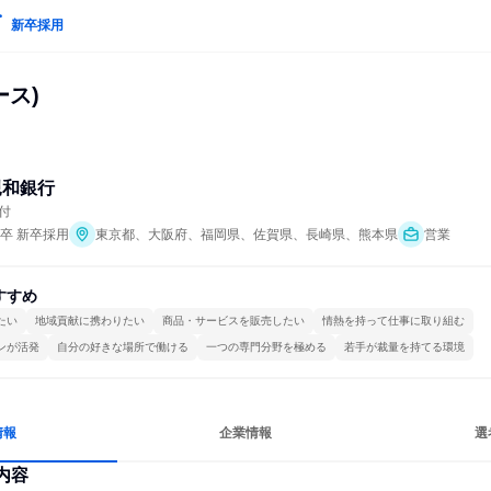
新卒採用
ース)
親和銀行
付
年卒 新卒採用
東京都、大阪府、福岡県、佐賀県、長崎県、熊本県
営業
すすめ
たい
地域貢献に携わりたい
商品・サービスを販売したい
情熱を持って仕事に取り組む
ンが活発
自分の好きな場所で働ける
一つの専門分野を極める
若手が裁量を持てる環境
情報
企業情報
選
内容