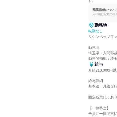
す。
配属職種につい
入社後は記載の職
勤務地
転勤なし
リケンベッツファ
勤務地

埼玉県（入間郡越
勤務候補地：埼
給与
月給210,000円
給与詳細

基本給：月給 21万
固定残業代：あり
【一律手当】

全員に一律で支払