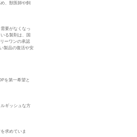
高め、獣医師や飼
り需要がなくなっ
ている製剤は、国
ンリーワンの承認
ない製品の復活や安
DPを第一希望と
ネルギッシュな方
方を求めていま