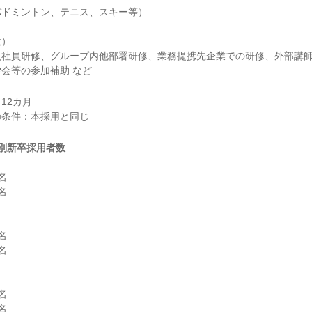
ドミントン、テニス、スキー等）

）

入社員研修、グループ内他部署研修、業務提携先企業での研修、外部講
会等の参加補助 など
2カ月

別新卒採用者数











