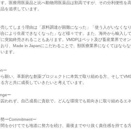
ます。医療用医薬品と比べ動物用医薬品は割高ですが、その分利便性を
品を追求しています。

終売してしまう理由は「原料調達が困難になった」「使う人がいなくな
都合により生産できなくなった」など様々です。また、海外から輸入し
に突如終売されることもあります。VMDPはペット及び畜産業界でオ
おり、Made in Japanにこだわることで、獣医療業界になくてはなら
います。



nー

ら願い、革新的な創薬プロジェクトに本気で取り組める方、そしてVM
る方と共に成長していきたいと考えています。

ngeー

に囚われず、自己成長に貪欲で、どんな環境でも前向きに取り組めるエ


Commitmentー

時間をかけてでも地道に努力を続け、最後までやり抜く責任感を持てる