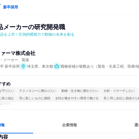
新卒採用
品メーカーの研究開発職
製品を上市！圧倒的開発力で動物の未来を創る
ファーマ株式会社
・メーカー、製薬
年卒 新卒採用
埼玉県、東京都
職種候補が複数あり（製造・生産工程、医療/
すすめ
を守りたい
テクノロジーに携わりたい
動物・生き物に携わりたい
分析・リサーチしたい
に取り組む
常に新しいものに挑戦
女性が働きやすい環境で働ける
長く同じ会社に居続けら
極める
情報
企業情報
選
内容