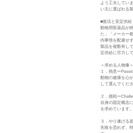
よう工夫してい
い主に選ばれる製
■復活と安定供給

動物用医薬品が
た」「メーカー
内事情を配慮せず
製品を複数有して
定供給に尽力して
＜求める人物像＞
１．熱意ーPassio
動物の健康を心か
して選んでくださ
２．挑戦ーChalle
自身の固定概念
を求めています。
３．やり遂げる姿勢ー
失敗を恐れず、