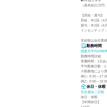
■4年制大学卒

（基本給21万円
【昇給・賞与】

昇給：年1回（4月
賞与：年2回（6月
インセンティブ：年
支給額は会社業
勤務時間
残業月平均20時
勤務時間詳細

実働時間：1日あた
平均勤務日数：1ヶ
※勤務地により異
例1）8:30～17:
例2）9:00～18:
休日・休暇
完全週休二日制
休日・休暇

【年間休日】
