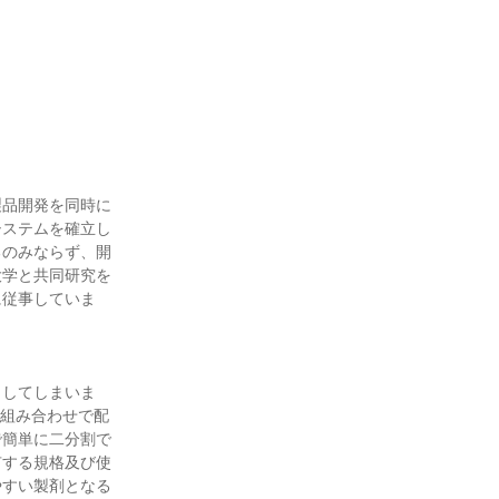
製品開発を同時に
システムを確立し
るのみならず、開
大学と共同研究を
に従事していま
出してしまいま
な組み合わせで配
で簡単に二分割で
有する規格及び使
やすい製剤となる