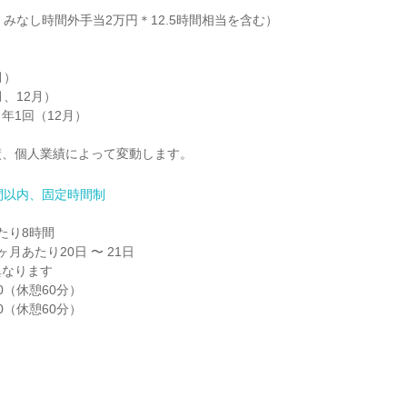
、みなし時間外手当2万円＊12.5時間相当を含む）

）

、12月）

1回（12月）

績、個人業績によって変動します。
間以内、固定時間制
り8時間

月あたり20日 〜 21日

なります

30（休憩60分）

00（休憩60分）