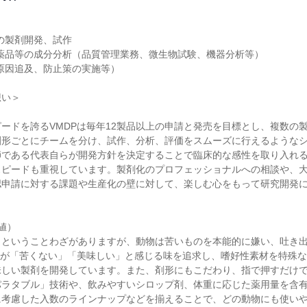
の製剤開発、試作

薬品等の成分分析（品質管理業務、微生物試験、機器分析等）

原因追及、防止策の実施等）

い＞

ードを誇るVMDPは毎年12製品以上の申請と発売を目標とし、複数の
剤形ごとにチームを分け、試作、分析、評価をスムーズに行えるような
師である代表自らが開発方針を決定することで臨床的な感性を取り入れ
スピードも重視しています。製剤化のプロフェッショナルへの相談や、
認申請に対する課題や生産化の壁に対して、楽しむ心をもって研究開発
）

」ということわざがありますが、動物は苦いものを本能的に嫌い、吐き
物が「苦くない」「美味しい」と感じる味を追求し、嗜好性素材を特殊
味しい製剤を開発しています。また、剤形にもこだわり、指で押すだけ
パラタブル」技術や、飲みやすいシロップ剤、体重に応じた薬用量を含
に考慮した入数のラインナップなどを揃えることで、どの動物にも使い