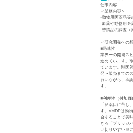
仕事内容

＜業務内容＞

-動物用医薬品等
-原薬や動物用医
-苦情品の調査（
＜研究開発への想
■迅速性

業界一の開発スピ
進めています。
ています。獣医
発〜販売までの
行いながら、承
す。

■利便性（付加価値
「良薬口に苦し
す。VMDPは動
合することで美
きる「ブリッジ
い切りやすい量