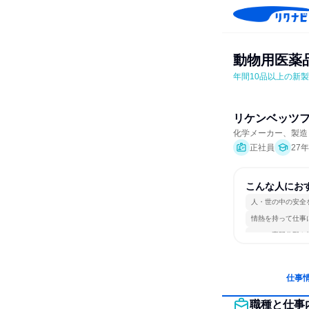
動物用医薬
年間10品以上の新
リケンベッツ
化学メーカー、製造
正社員
27
こんな人にお
人・世の中の安全
情熱を持って仕事
一つの専門分野を
仕事
職種と仕事