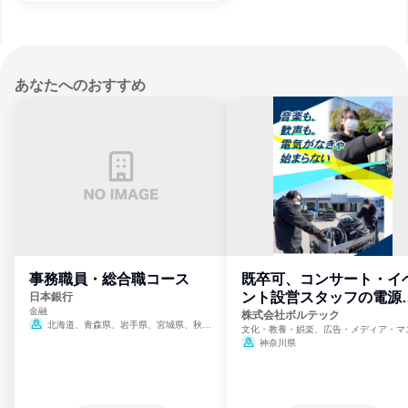
あなたへのおすすめ
事務職員・総合職コース
既卒可、コンサート・イ
ント設営スタッフの電源
日本銀行
金融
門
株式会社ボルテック
北海道、青森県、岩手県、宮城県、秋田
文化・教養・娯楽、広告・メディア・マ
県、山形県、福島県、茨城県、群馬県、埼玉
ミ、電力・ガス・水道・エネルギー
神奈川県
県、東京都、神奈川県、新潟県、富山県、石
川県、福井県、山梨県、長野県、静岡県、愛
知県、京都府、大阪府、兵庫県、鳥取県、島
根県、岡山県、広島県、山口県、徳島県、香
川県、愛媛県、高知県、福岡県、佐賀県、長