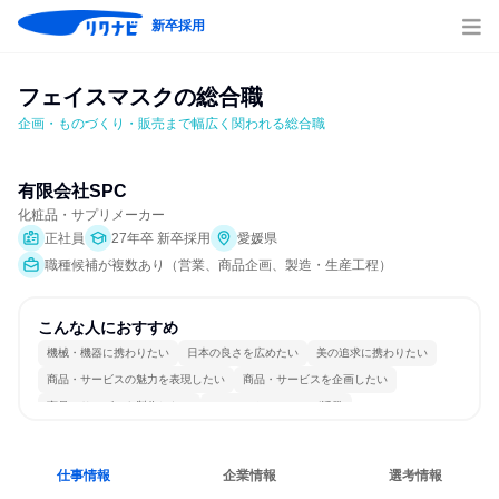
新卒採用
フェイスマスクの総合職
企画・ものづくり・販売まで幅広く関われる総合職
有限会社SPC
化粧品・サプリメーカー
正社員
27年卒 新卒採用
愛媛県
職種候補が複数あり（営業、商品企画、製造・生産工程）
こんな人におすすめ
機械・機器に携わりたい
日本の良さを広めたい
美の追求に携わりたい
商品・サービスの魅力を表現したい
商品・サービスを企画したい
商品・サービスを製作したい
コミュニケーションが活発
女性が働きやすい環境で働ける
長く同じ会社に居続けられる
若手が裁量を持てる環境
仕事情報
企業情報
選考情報