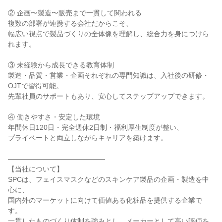
② 企画〜製造〜販売まで一貫して関われる

複数の部署が連携する会社だからこそ、

幅広い視点で製品づくりの全体像を理解し、総合力を身につけら
れます。

③ 未経験から成長できる教育体制

製造・品質・営業・企画それぞれの専門知識は、入社後の研修・
OJTで習得可能。

先輩社員のサポートもあり、安心してステップアップできます。

④ 働きやすさ・安定した環境

年間休日120日・完全週休2日制・福利厚生制度が整い、

プライベートと両立しながらキャリアを築けます。

――――――――――――――

【当社について】

SPCは、フェイスマスクなどのスキンケア製品の企画・製造を中
心に、

国内外のマーケットに向けて価値ある化粧品を提供する企業で
す。

一貫したものづくり体制を強みとし、メーカーとして高い評価を