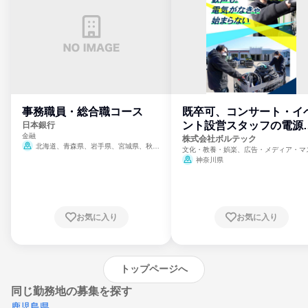
事務職員・総合職コース
既卒可、コンサート・イ
ント設営スタッフの電源
日本銀行
金融
門
株式会社ボルテック
北海道、青森県、岩手県、宮城県、秋田
文化・教養・娯楽、広告・メディア・マ
県、山形県、福島県、茨城県、群馬県、埼玉
ミ、電力・ガス・水道・エネルギー
神奈川県
県、東京都、神奈川県、新潟県、富山県、石
川県、福井県、山梨県、長野県、静岡県、愛
知県、京都府、大阪府、兵庫県、鳥取県、島
根県、岡山県、広島県、山口県、徳島県、香
川県、愛媛県、高知県、福岡県、佐賀県、長
お気に入り
お気に入り
崎県、熊本県、大分県、宮崎県、鹿児島県、
沖縄県
トップページへ
同じ勤務地の募集を探す
鹿児島県