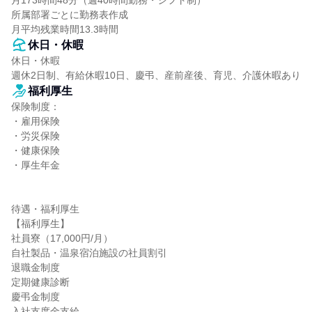
月173時間48分（週40時間勤務・シフト制）

所属部署ごとに勤務表作成

月平均残業時間13.3時間
休日・休暇
休日・休暇

週休2日制、有給休暇10日、慶弔、産前産後、育児、介護休暇あり
福利厚生
保険制度：

・雇用保険

・労災保険

・健康保険

・厚生年金

待遇・福利厚生

【福利厚生】

社員寮（17,000円/月）

自社製品・温泉宿泊施設の社員割引

退職金制度

定期健康診断

慶弔金制度

入社支度金支給
