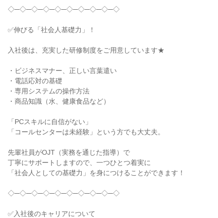
◇─◇─◇─◇─◇─◇─◇─◇─◇─◇

✅伸びる「社会人基礎力」！

入社後は、充実した研修制度をご用意しています★

・ビジネスマナー、正しい言葉遣い

・電話応対の基礎

・専用システムの操作方法

・商品知識（水、健康食品など）

「PCスキルに自信がない」

「コールセンターは未経験」という方でも大丈夫。

先輩社員がOJT（実務を通じた指導）で

丁寧にサポートしますので、一つひとつ着実に

「社会人としての基礎力」を身につけることができます！

◇─◇─◇─◇─◇─◇─◇─◇─◇─◇

✅入社後のキャリアについて
