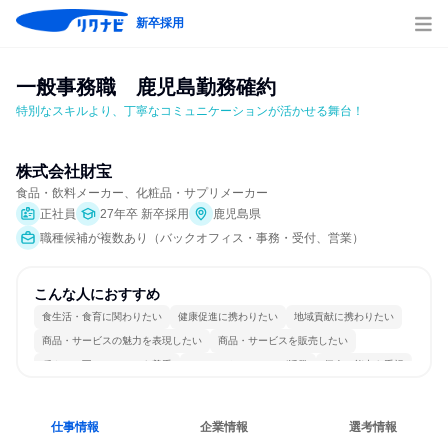
新卒採用
一般事務職　鹿児島勤務確約
特別なスキルより、丁寧なコミュニケーションが活かせる舞台！
株式会社財宝
食品・飲料メーカー、化粧品・サプリメーカー
正社員
27年卒 新卒採用
鹿児島県
職種候補が複数あり（バックオフィス・事務・受付、営業）
こんな人におすすめ
食生活・食育に関わりたい
健康促進に携わりたい
地域貢献に携わりたい
商品・サービスの魅力を表現したい
商品・サービスを販売したい
穏やかで互いのペースを尊重
コミュニケーションが活発
個人の能力を重視
長く同じ会社に居続けられる
若手が裁量を持てる環境
仕事情報
企業情報
選考情報