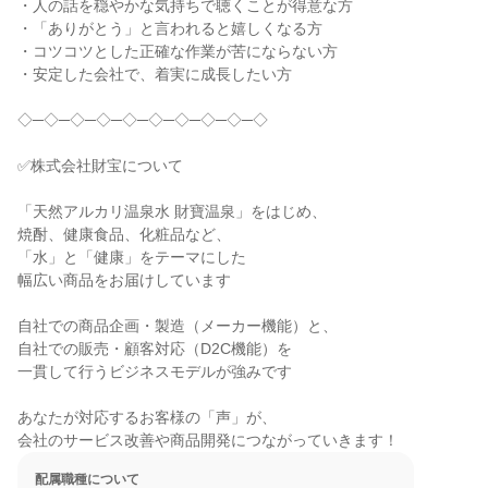
・人の話を穏やかな気持ちで聴くことが得意な方

・「ありがとう」と言われると嬉しくなる方

・コツコツとした正確な作業が苦にならない方

・安定した会社で、着実に成長したい方

◇─◇─◇─◇─◇─◇─◇─◇─◇─◇

✅株式会社財宝について

「天然アルカリ温泉水 財寶温泉」をはじめ、

焼酎、健康食品、化粧品など、

「水」と「健康」をテーマにした

幅広い商品をお届けしています

自社での商品企画・製造（メーカー機能）と、

自社での販売・顧客対応（D2C機能）を

一貫して行うビジネスモデルが強みです

あなたが対応するお客様の「声」が、

会社のサービス改善や商品開発につながっていきます！
配属職種について