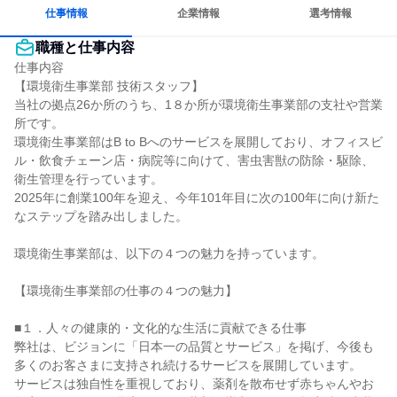
仕事情報
企業情報
選考情報
職種と仕事内容
仕事内容

【環境衛生事業部 技術スタッフ】

当社の拠点26か所のうち、1８か所が環境衛生事業部の支社や営業
所です。

環境衛生事業部はB to Bへのサービスを展開しており、オフィスビ
ル・飲食チェーン店・病院等に向けて、害虫害獣の防除・駆除、
衛生管理を行っています。

2025年に創業100年を迎え、今年101年目に次の100年に向け新た
なステップを踏み出しました。

環境衛生事業部は、以下の４つの魅力を持っています。

【環境衛生事業部の仕事の４つの魅力】

■１．人々の健康的・文化的な生活に貢献できる仕事

弊社は、ビジョンに「日本一の品質とサービス」を掲げ、今後も
多くのお客さまに支持され続けるサービスを展開しています。

サービスは独自性を重視しており、薬剤を散布せず赤ちゃんやお