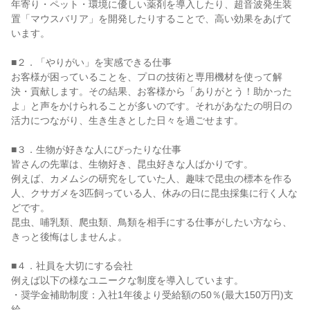
年寄り・ペット・環境に優しい薬剤を導入したり、超音波発生装
置「マウスバリア」を開発したりすることで、高い効果をあげて
います。

■２．「やりがい」を実感できる仕事

お客様が困っていることを、プロの技術と専用機材を使って解
決・貢献します。その結果、お客様から「ありがとう！助かった
よ」と声をかけられることが多いのです。それがあなたの明日の
活力につながり、生き生きとした日々を過ごせます。

■３．生物が好きな人にぴったりな仕事

皆さんの先輩は、生物好き、昆虫好きな人ばかりです。

例えば、カメムシの研究をしていた人、趣味で昆虫の標本を作る
人、クサガメを3匹飼っている人、休みの日に昆虫採集に行く人な
どです。

昆虫、哺乳類、爬虫類、鳥類を相手にする仕事がしたい方なら、
きっと後悔はしませんよ。

■４．社員を大切にする会社

例えば以下の様なユニークな制度を導入しています。

・奨学金補助制度：入社1年後より受給額の50％(最大150万円)支
給
