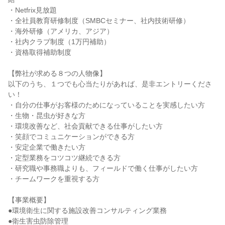
・Netfrix見放題

・全社員教育研修制度（SMBCセミナー、社内技術研修）

・海外研修（アメリカ、アジア）

・社内クラブ制度（1万円補助）

・資格取得補助制度

【弊社が求める８つの人物像】

以下のうち、１つでも心当たりがあれば、是非エントリーくださ
い！

・自分の仕事がお客様のためになっていることを実感したい方

・生物・昆虫が好きな方

・環境改善など、社会貢献できる仕事がしたい方

・笑顔でコミュニケーションができる方

・安定企業で働きたい方

・定型業務をコツコツ継続できる方

・研究職や事務職よりも、フィールドで働く仕事がしたい方

・チームワークを重視する方

【事業概要】

●環境衛生に関する施設改善コンサルティング業務

●衛生害虫防除管理
