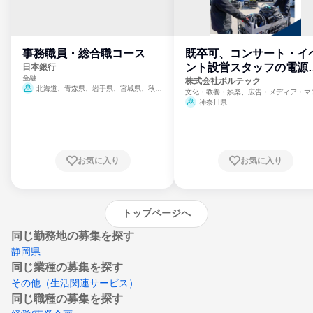
事務職員・総合職コース
既卒可、コンサート・イ
ント設営スタッフの電源
日本銀行
金融
門
株式会社ボルテック
北海道、青森県、岩手県、宮城県、秋田
文化・教養・娯楽、広告・メディア・マ
県、山形県、福島県、茨城県、群馬県、埼玉
ミ、電力・ガス・水道・エネルギー
神奈川県
県、東京都、神奈川県、新潟県、富山県、石
川県、福井県、山梨県、長野県、静岡県、愛
知県、京都府、大阪府、兵庫県、鳥取県、島
根県、岡山県、広島県、山口県、徳島県、香
川県、愛媛県、高知県、福岡県、佐賀県、長
お気に入り
お気に入り
崎県、熊本県、大分県、宮崎県、鹿児島県、
沖縄県
トップページへ
同じ勤務地の募集を探す
静岡県
同じ業種の募集を探す
その他（生活関連サービス）
同じ職種の募集を探す