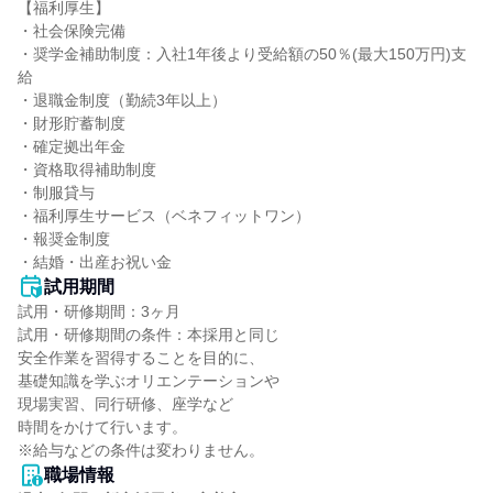
【福利厚生】

・社会保険完備

・奨学金補助制度：入社1年後より受給額の50％(最大150万円)支
給

・退職金制度（勤続3年以上）

・財形貯蓄制度

・確定拠出年金

・資格取得補助制度

・制服貸与

・福利厚生サービス（ベネフィットワン）

・報奨金制度

・結婚・出産お祝い金
試用期間
試用・研修期間：3ヶ月

試用・研修期間の条件：本採用と同じ

安全作業を習得することを目的に、

基礎知識を学ぶオリエンテーションや

現場実習、同行研修、座学など

時間をかけて行います。

職場情報