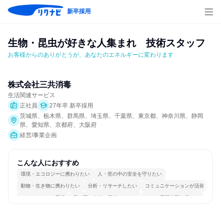
新卒採用
生物・昆虫が好きな人集まれ　技術スタッフ
お客様からのありがとうが、あなたのエネルギーに変わります
株式会社三共消毒
生活関連サービス
正社員
27年卒 新卒採用
茨城県、栃木県、群馬県、埼玉県、千葉県、東京都、神奈川県、静岡
県、愛知県、京都府、大阪府
経営/事業企画
こんな人におすすめ
環境・エコロジーに携わりたい
人・世の中の安全を守りたい
動物・生き物に携わりたい
分析・リサーチしたい
コミュニケーションが活発
チームワークを重視
長く同じ会社に居続けられる
一つの専門分野を極める
若手が裁量を持てる環境
目標に追われず働ける