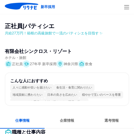
新卒採用
正社員|パティシエ
月給27万円！箱根の高級旅館で一流のパティシエを目指す ✨
有限会社シンクロス・リゾート
ホテル・旅館
正社員
27年卒 新卒採用
神奈川県
飲食
こんな人におすすめ
人々に感動や笑いを届けたい
食生活・食育に関わりたい
地域貢献に携わりたい
日本の良さを広めたい
穏やかで互いのペースを尊重
チームワークを重視
女性が働きやすい環境で働ける
長く同じ会社に居続けられる
人とたくさん会話する
仕事情報
企業情報
選考情報
職種と仕事内容