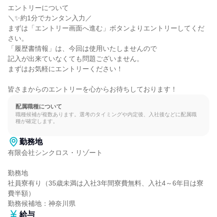
エントリーについて

＼✨約1分でカンタン入力／

まずは「エントリー画面へ進む」ボタンよりエントリーしてくだ
さい。

「履歴書情報」は、今回は使用いたしませんので

記入が出来ていなくても問題ございません。

まずはお気軽にエントリーください！

皆さまからのエントリーを心からお待ちしております！
配属職種について
職種候補が複数あります。選考のタイミングや内定後、入社後などに配属職
種が確定します。
勤務地
有限会社シンクロス・リゾート

勤務地

社員寮有り（35歳未満は入社3年間寮費無料、入社4～6年目は寮
費半額）

勤務候補地：神奈川県
給与