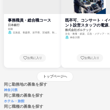
事務職員・総合職コース
既卒可、コンサート・イ
ント設営スタッフの電源
日本銀行
金融
門
株式会社ボルテック
北海道、青森県、岩手県、宮城県、秋田
文化・教養・娯楽、広告・メディア・マ
県、山形県、福島県、茨城県、群馬県、埼玉
ミ、電力・ガス・水道・エネルギー
神奈川県
県、東京都、神奈川県、新潟県、富山県、石
川県、福井県、山梨県、長野県、静岡県、愛
知県、京都府、大阪府、兵庫県、鳥取県、島
根県、岡山県、広島県、山口県、徳島県、香
川県、愛媛県、高知県、福岡県、佐賀県、長
お気に入り
お気に入り
崎県、熊本県、大分県、宮崎県、鹿児島県、
沖縄県
トップページへ
同じ勤務地の募集を探す
神奈川県
同じ業種の募集を探す
ホテル・旅館
同じ職種の募集を探す