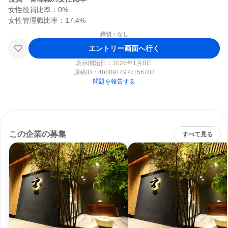
女性役員比率：0%

締切：なし
エントリー画面へ行く
表示開始日：2026年1月8日
原稿ID：
4b0091497c156703
問題を報告する
この企業の募集
すべて見る