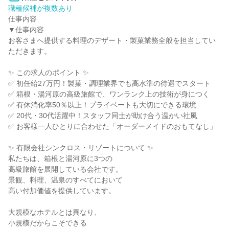
職種候補が複数あり
仕事内容

▼仕事内容

お客さまへ提供する料理のデザート・製菓業務全般を担当してい
ただきます。

✨ この求人のポイント ✨

✅ 初任給27万円！製菓・調理業界でも高水準の待遇でスタート

✅ 箱根・湯河原の高級旅館で、ワンランク上の技術が身につく

✅ 有休消化率50％以上！プライベートも大切にできる環境

✅ 20代・30代活躍中！スタッフ同士が助け合う温かい社風

✅ お客様一人ひとりに合わせた「オーダーメイドのおもてなし」

✨ 有限会社シンクロス・リゾートについて ✨

私たちは、箱根と湯河原に3つの

高級旅館を展開している会社です。

景観、料理、温泉のすべてにおいて

高い付加価値を提供しています。

大規模なホテルとは異なり、

小規模だからこそできる
