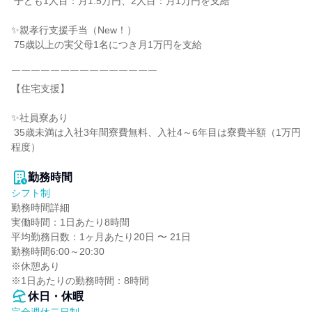
 子ども1人目：月1.5万円、2人目：月1万円を支給

✨親孝行支援手当（New！）

 75歳以上の実父母1名につき月1万円を支給

￣￣￣￣￣￣￣￣￣￣￣￣￣￣￣

【住宅支援】

✨社員寮あり

 35歳未満は入社3年間寮費無料、入社4～6年目は寮費半額（1万円
程度）

勤務時間
シフト制
勤務時間詳細

実働時間：1日あたり8時間

平均勤務日数：1ヶ月あたり20日 〜 21日

勤務時間6:00～20:30

※休憩あり

※1日あたりの勤務時間：8時間
休日・休暇