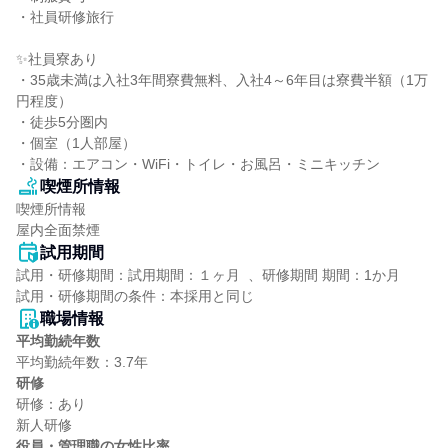
・社員研修旅行

✨社員寮あり

・35歳未満は入社3年間寮費無料、入社4～6年目は寮費半額（1万
円程度）

・徒歩5分圏内

・個室（1人部屋）

・設備：エアコン・WiFi・トイレ・お風呂・ミニキッチン
喫煙所情報
喫煙所情報

屋内全面禁煙
試用期間
試用・研修期間：試用期間：１ヶ月  、研修期間 期間：1か月

職場情報
平均勤続年数
研修
研修：あり

役員・管理職の女性比率