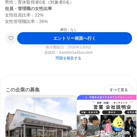
役員・管理職の女性比率
女性役員比率：22%

締切：なし
エントリー画面へ行く
表示開始日：2026年1月8日
原稿ID：
4ae6863a48accdeb
問題を報告する
この企業の募集
すべて見る