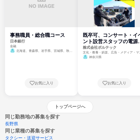
事務職員・総合職コース
既卒可、コンサート・イ
ント設営スタッフの電源
日本銀行
金融
門
株式会社ボルテック
北海道、青森県、岩手県、宮城県、秋田
文化・教養・娯楽、広告・メディア・マ
県、山形県、福島県、茨城県、群馬県、埼玉
ミ、電力・ガス・水道・エネルギー
神奈川県
県、東京都、神奈川県、新潟県、富山県、石
川県、福井県、山梨県、長野県、静岡県、愛
知県、京都府、大阪府、兵庫県、鳥取県、島
根県、岡山県、広島県、山口県、徳島県、香
川県、愛媛県、高知県、福岡県、佐賀県、長
お気に入り
お気に入り
崎県、熊本県、大分県、宮崎県、鹿児島県、
沖縄県
トップページへ
同じ勤務地の募集を探す
長野県
同じ業種の募集を探す
タクシー・送迎サービス