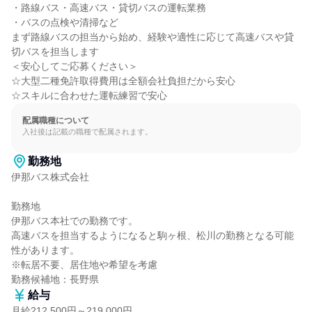
・路線バス・高速バス・貸切バスの運転業務

・バスの点検や清掃など

まず路線バスの担当から始め、経験や適性に応じて高速バスや貸
切バスを担当します

＜安心してご応募ください＞

☆大型二種免許取得費用は全額会社負担だから安心

☆スキルに合わせた運転練習で安心
配属職種について
入社後は記載の職種で配属されます。
勤務地
伊那バス株式会社

勤務地

伊那バス本社での勤務です。

高速バスを担当するようになると駒ヶ根、松川の勤務となる可能
性があります。

※転居不要、居住地や希望を考慮

勤務候補地：長野県
給与
月給212,500円～219,000円