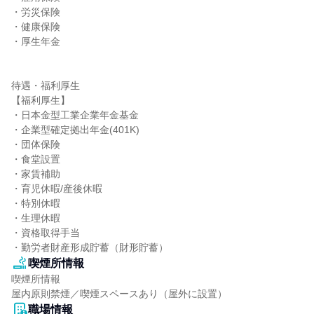
・労災保険

・健康保険

・厚生年金

待遇・福利厚生

【福利厚生】

・日本金型工業企業年金基金

・企業型確定拠出年金(401K)

・団体保険

・食堂設置

・家賃補助

・育児休暇/産後休暇

・特別休暇

・生理休暇

・資格取得手当

・勤労者財産形成貯蓄（財形貯蓄）
喫煙所情報
喫煙所情報

屋内原則禁煙／喫煙スペースあり（屋外に設置）
職場情報