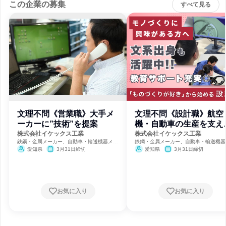
この企業の募集
すべて見る
文理不問《営業職》大手メ
文理不問《設計職》航空
ーカーに”技術”を提案
機・自動車の生産を支え
る“型”の設計
株式会社イケックス工業
株式会社イケックス工業
鉄鋼・金属メーカー、自動車・輸送機器メー
鉄鋼・金属メーカー、自動車・輸送機器
カー
カー
愛知県
3月31日締切
愛知県
3月31日締切
お気に入り
お気に入り