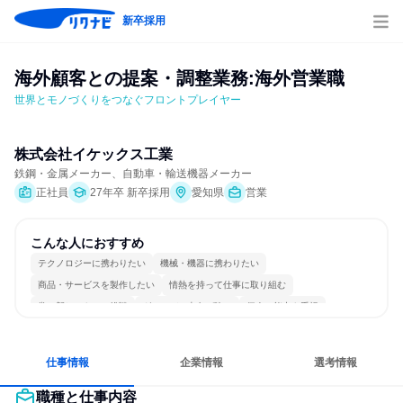
新卒採用
海外顧客との提案・調整業務:海外営業職
世界とモノづくりをつなぐフロントプレイヤー
株式会社イケックス工業
鉄鋼・金属メーカー、自動車・輸送機器メーカー
正社員
27年卒 新卒採用
愛知県
営業
こんな人におすすめ
テクノロジーに携わりたい
機械・機器に携わりたい
商品・サービスを製作したい
情熱を持って仕事に取り組む
常に新しいものに挑戦
グローバル志向が強い
個人の能力を重視
長く同じ会社に居続けられる
一つの専門分野を極める
若手が裁量を持てる環境
仕事情報
企業情報
選考情報
職種と仕事内容