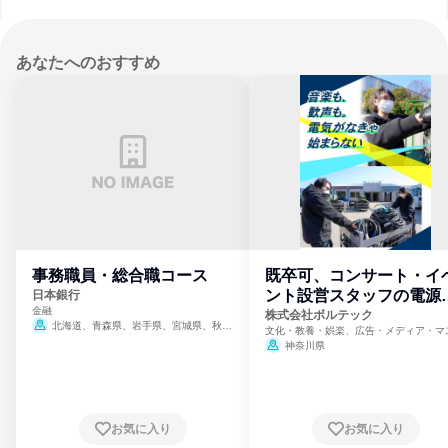
あなたへのおすすめ
事務職員・総合職コース
既卒可、コンサート・イ
ント設営スタッフの電源
日本銀行
金融
門
株式会社ボルテック
北海道、青森県、岩手県、宮城県、秋田
文化・教養・娯楽、広告・メディア・マ
県、山形県、福島県、茨城県、群馬県、埼玉
ミ、電力・ガス・水道・エネルギー
神奈川県
県、東京都、神奈川県、新潟県、富山県、石
川県、福井県、山梨県、長野県、静岡県、愛
知県、京都府、大阪府、兵庫県、鳥取県、島
根県、岡山県、広島県、山口県、徳島県、香
川県、愛媛県、高知県、福岡県、佐賀県、長
お気に入り
お気に入り
崎県、熊本県、大分県、宮崎県、鹿児島県、
沖縄県