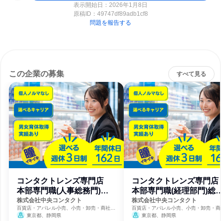
表示開始日：2026年1月8日
原稿ID：
49747df89adb1cf8
問題を報告する
この企業の募集
すべて見る
コンタクトレンズ専門店
コンタクトレンズ専門
本部専門職(人事総務門)総
本部専門職(経理部門)総
合職
職
株式会社中央コンタクト
株式会社中央コンタクト
百貨店・アパレル小売、小売・卸売・商社、
百貨店・アパレル小売、小売・卸売・商
機械・医療機器メーカー
機械・医療機器メーカー
東京都、静岡県
東京都、静岡県