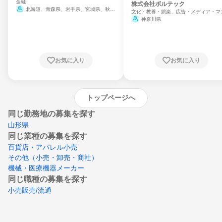
金融
門
株式会社ボルテック
北海道、青森県、岩手県、宮城県、秋田
文化・教養・娯楽、広告・メディア・マ
県、山形県、福島県、茨城県、群馬県、埼玉
ミ、電力・ガス・水道・エネルギー
神奈川県
県、東京都、神奈川県、新潟県、富山県、石
川県、福井県、山梨県、長野県、静岡県、愛
知県、京都府、大阪府、兵庫県、鳥取県、島
根県、岡山県、広島県、山口県、徳島県、香
川県、愛媛県、高知県、福岡県、佐賀県、長
お気に入り
お気に入り
崎県、熊本県、大分県、宮崎県、鹿児島県、
沖縄県
トップページへ
同じ勤務地の募集を探す
山形県
同じ業種の募集を探す
百貨店・アパレル小売
その他（小売・卸売・商社）
機械・医療機器メーカー
同じ職種の募集を探す
小売販売/流通