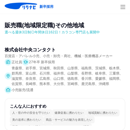
新卒採用
販売職(地域限定職)その他地域
選べる週休3日制◎年間休日162日！カラコン専門店も展開中
株式会社中央コンタクト
百貨店・アパレル小売、小売・卸売・商社、機械・医療機器メーカー
正社員
27年卒 新卒採用
青森県、岩手県、宮城県、秋田県、山形県、福島県、茨城県、栃木県、
群馬県、富山県、石川県、福井県、山梨県、長野県、岐阜県、三重県、
滋賀県、奈良県、広島県、山口県、徳島県、香川県、愛媛県、福岡県、
佐賀県、長崎県、熊本県、大分県、宮崎県、鹿児島県、沖縄県
小売販売/流通
こんな人におすすめ
人・世の中の安全を守りたい
健康促進に携わりたい
地域貢献に携わりたい
美の追求に携わりたい
商品・サービスの魅力を表現したい
商品・サービスを販売したい
コミュニケーションが活発