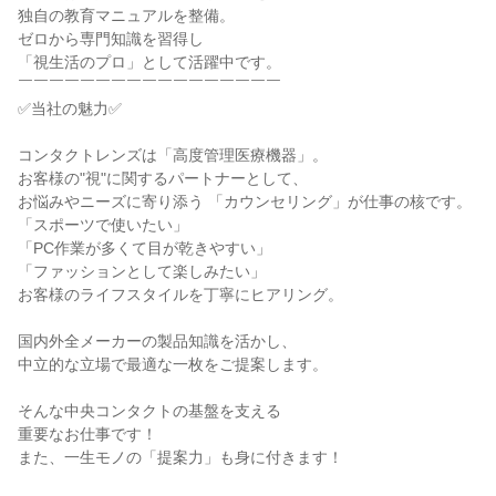
独自の教育マニュアルを整備。

ゼロから専門知識を習得し

「視生活のプロ」として活躍中です。

￣￣￣￣￣￣￣￣￣￣￣￣￣￣￣￣￣

✅当社の魅力✅

コンタクトレンズは「高度管理医療機器」。

お客様の"視"に関するパートナーとして、

お悩みやニーズに寄り添う 「カウンセリング」が仕事の核です。

「スポーツで使いたい」

「PC作業が多くて目が乾きやすい」

「ファッションとして楽しみたい」

お客様のライフスタイルを丁寧にヒアリング。

国内外全メーカーの製品知識を活かし、

中立的な立場で最適な一枚をご提案します。

そんな中央コンタクトの基盤を支える

重要なお仕事です！

また、一生モノの「提案力」も身に付きます！
