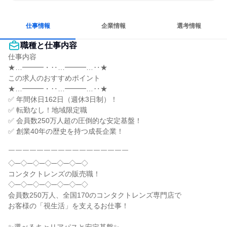
女性が働きやすい環境で働ける
若手が裁量を持てる環境
人とたくさん会話する
仕事情報
企業情報
選考情報
職種と仕事内容
仕事内容

★…━━━・‥…━━━…‥★

この求人のおすすめポイント

★…━━━・‥…━━━…‥★

✅ 年間休日162日（週休3日制）！

✅ 転勤なし！地域限定職

✅ 会員数250万人超の圧倒的な安定基盤！

✅ 創業40年の歴史を持つ成長企業！

￣￣￣￣￣￣￣￣￣￣￣￣￣￣￣￣￣

◇─◇─◇─◇─◇─◇─◇

コンタクトレンズの販売職！

◇─◇─◇─◇─◇─◇─◇

会員数250万人、全国170のコンタクトレンズ専門店で

お客様の「視生活」を支えるお仕事！
