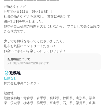
￣￣￣￣￣￣￣￣￣￣￣￣￣￣￣￣￣

✅働きやすさ✅

✨年間休日162日（週休3日制）！

社員の働きやすさを追求し、 業界に先駆けて

週休3日制を導入しました。

趣味や自己研鑽の時間も大切にしながら、 プロとして長く活躍で
きる環境です。

少しでも興味をもってくださいましたら、

是非お気軽にエントリーください！

お会いできるのを楽しみにしております！
配属職種について
入社後は記載の職種で配属されます。
勤務地
転勤なし
株式会社中央コンタクト

勤務地

勤務候補地：青森県、岩手県、宮城県、秋田県、山形県、福島
県、茨城県、栃木県、群馬県、富山県、石川県、福井県、山梨