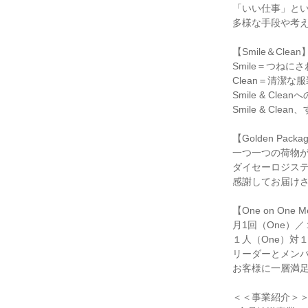
「いい仕事」とい
多様な手段や考え
【Smile＆Clean】
Smile＝つねに
Clean＝清潔な
Smile & C
Smile & Cl
【Golden Packag
一つ一つの荷物が、
ダイセーロジステ
感謝してお届けさ
【One on One Me
月1回（One）
１人（One）対
リーダーとメンバ
お客様に一層満足
＜＜事業紹介＞＞