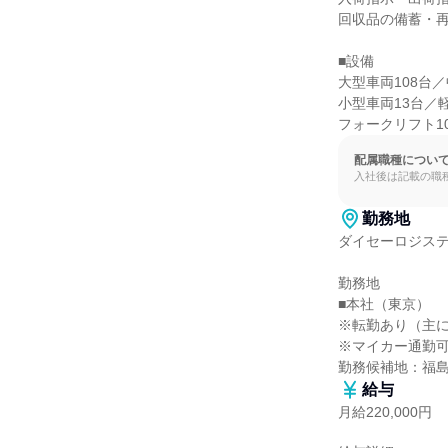
回収品の備蓄・再
■設備

大型車両108台／
小型車両13台／軽
フォークリフト1
配属職種につい
入社後は記載の職
勤務地
ダイセーロジステ
勤務地

■本社（東京）

※転勤あり（主に
※マイカー通勤可
勤務候補地：福
給与
月給220,000円