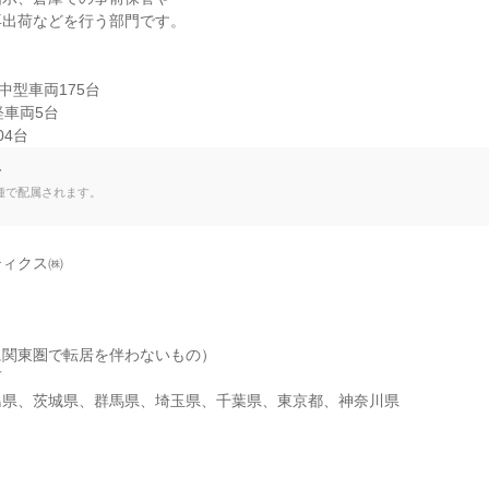
出荷などを行う部門です。

中型車両175台

車両5台

04台
て
種で配属されます。
ィクス㈱

関東圏で転居を伴わないもの）



島県、茨城県、群馬県、埼玉県、千葉県、東京都、神奈川県