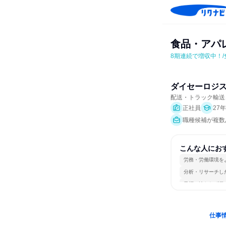
食品・アパ
8期連続で増収中！
ダイセーロジ
配送・トラック輸送
正社員
27
職種候補が複数あ
こんな人にお
労務・労働環境を
分析・リサーチし
目標に追われず働
仕事