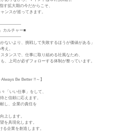
目指す拡大期の今だからこそ、

ャンスが巡ってきます。

―――――

」カルチャー■

―――――

かないより、挑戦して失敗するほうが価値がある」

考え。

スタンスで、仕事に取り組める社風なため、

も、上司が必ずフォローする体制が整っています。



ways Be Better !!～】

各々「いい仕事」をして、

期待と信頼に応えます。

貢献し、企業の責任を

向上します。

希望を具現化します。

nし続ける企業を創造します。
