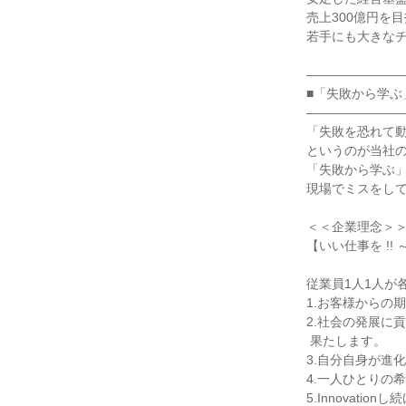
売上300億円を
若手にも大きなチ
――――――――
■「失敗から学ぶ
――――――――
「失敗を恐れて動
というのが当社の
「失敗から学ぶ」
現場でミスをして
＜＜企業理念＞＞
【いい仕事を !! ～Al
従業員1人1人が
1.お客様からの
2.社会の発展に
 果たします。

3.自分自身が進化
4.一人ひとりの
5.Innovatio