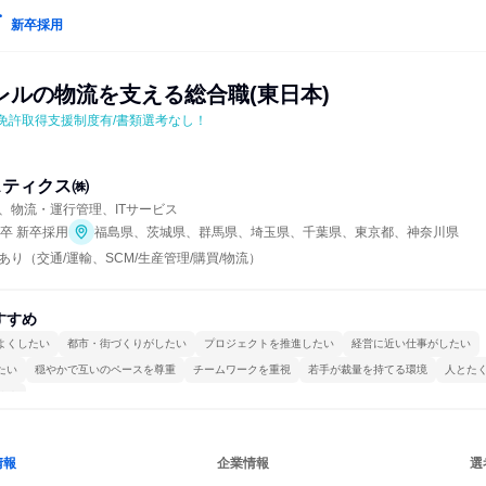
新卒採用
レルの物流を支える総合職(東日本)
/免許取得支援制度有/書類選考なし！
スティクス㈱
、物流・運行管理、ITサービス
年卒 新卒採用
福島県、茨城県、群馬県、埼玉県、千葉県、東京都、神奈川県
り（交通/運輸、SCM/生産管理/購買/物流）
すすめ
よくしたい
都市・街づくりがしたい
プロジェクトを推進したい
経営に近い仕事がしたい
たい
穏やかで互いのペースを尊重
チームワークを重視
若手が裁量を持てる環境
人とた
ける
情報
企業情報
選