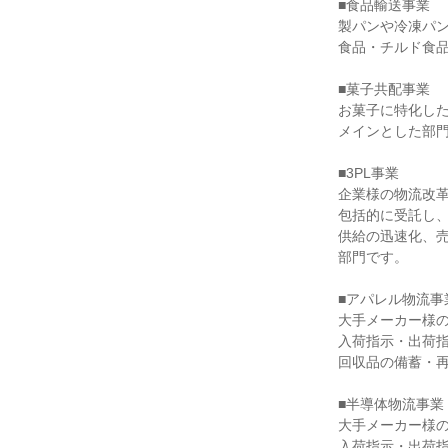
■食品輸送事業

製パンや冷凍パン
食品・チルド食品
■菓子共配事業

お菓子に特化した
メインとした部門
■3PL事業

企業様の物流改革
包括的に受託し、
供給の迅速化、売
部門です。

■アパレル物流事業
大手メーカー様の
入荷指示・出荷指
回収品の備蓄・再
■半導体物流事業

大手メーカー様の
入荷指示・出荷指