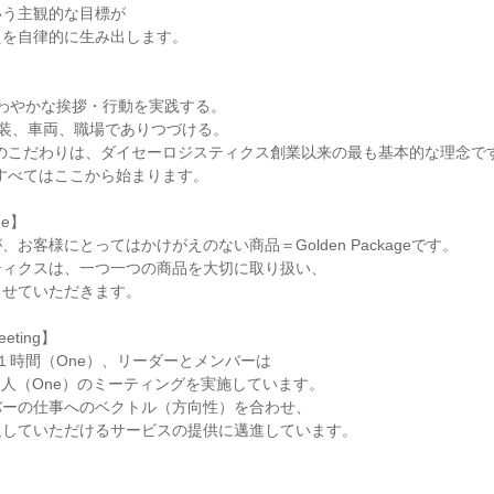
う主観的な目標が

を自律的に生み出します。



さわやかな挨拶・行動を実践する。

服装、車両、職場でありつづける。

leanへのこだわりは、ダイセーロジスティクス創業以来の最も基本的な理念です
ean、すべてはここから始まります。

e】

お客様にとってはかけがえのない商品＝Golden Packageです。

ィクスは、一つ一つの商品を大切に取り扱い、

せていただきます。

eting】

／１時間（One）、リーダーとメンバーは

１人（One）のミーティングを実施しています。

ーの仕事へのベクトル（方向性）を合わせ、

していただけるサービスの提供に邁進しています。


