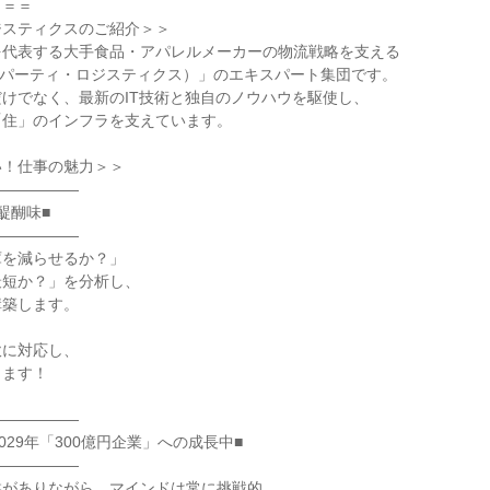
＝＝

スティクスのご紹介＞＞

代表する大手食品・アパレルメーカーの物流戦略を支える

・パーティ・ロジスティクス）」のエキスパート集団です。

けでなく、最新のIT技術と独自のノウハウを駆使し、

住」のインフラを支えています。

！仕事の魅力＞＞

―――――

醐味■

―――――

を減らせるか？」

短か？」を分析し、

築します。

に対応し、

ます！

―――――

029年「300億円企業」への成長中■

―――――

がありながら、マインドは常に挑戦的。
