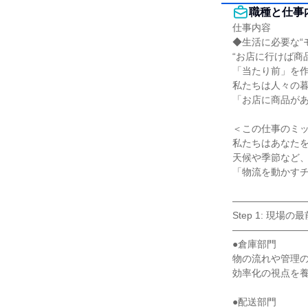
職種と仕事
仕事内容

◆生活に必要な“
“お店に行けば商
「当たり前」を作
私たちは人々の暮
「お店に商品があ
＜この仕事のミッ
私たちはあなたを
天候や季節など、
「物流を動かすチ
――――――――
Step 1: 現場の
――――――――
●倉庫部門

物の流れや管理の
効率化の視点を養
●配送部門
