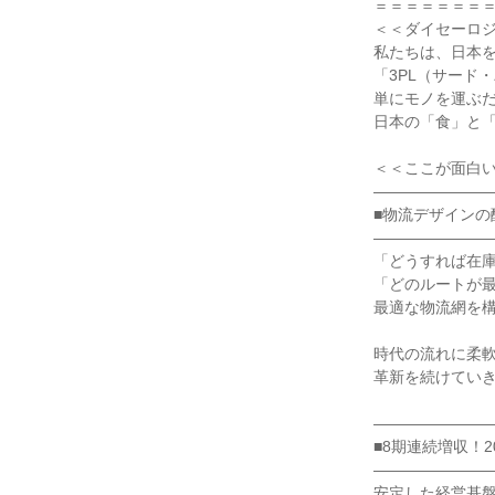
＝＝＝＝＝＝＝＝
＜＜ダイセーロジ
私たちは、日本を
「3PL（サード
単にモノを運ぶだ
日本の「食」と「
＜＜ここが面白い
――――――――
■物流デザインの醍
――――――――
「どうすれば在庫
「どのルートが最
最適な物流網を構
時代の流れに柔軟
革新を続けていき
――――――――
■8期連続増収！2
――――――――
安定した経営基盤