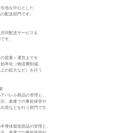
生地を中心とした

の配送部門です。

共同配送サービスを

です。

の提案～運営までを

効率化（物流費削減、

上の拡大など）を行う



アパレル商品の管理と、

示、倉庫での事前保管や

出荷などを行う部門です。

半導体製造部品の管理と、

示、倉庫での事前保管や
