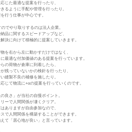
応じた最適な提案を行ったり、

きるように手配や管理を行ったり。

を行う仕事が中心です。

ですのでやり取りするのは法人企業。

納品に関するスピードアップなど、

解決に向けて積極的に提案していきます。

物を右から左に動かすだけではなく、

に最適な付加価値のある提案を行っています。

らの荷物が倉庫に到着したら、

が残っていないかの検針を行ったり、

い縫製不良の補修を施したり。

応じて物流に+αの提案を行っていくのです。

の良さ」が当社の自慢ポイント。

リーで人間関係が凄くクリア。

はありますが自由参加なので、

スで人間関係を構築することができます。

えて「居心地が良い」と言っています。
