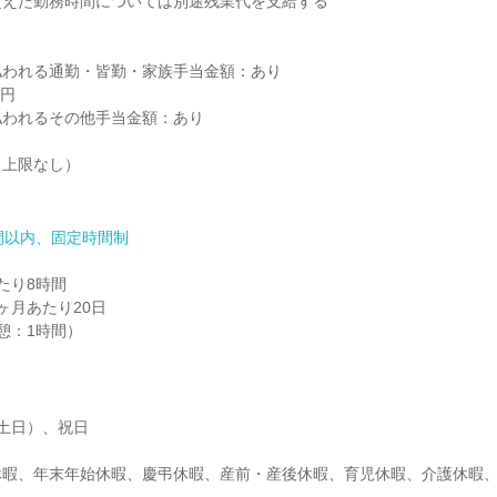
えた勤務時間については別途残業代を支給する

われる通勤・皆勤・家族手当金額：あり

円

われるその他手当金額：あり

上限なし）

間以内、固定時間制
り8時間

月あたり20日

（休憩：1時間）
土日）、祝日

休暇、年末年始休暇、慶弔休暇、産前・産後休暇、育児休暇、介護休暇