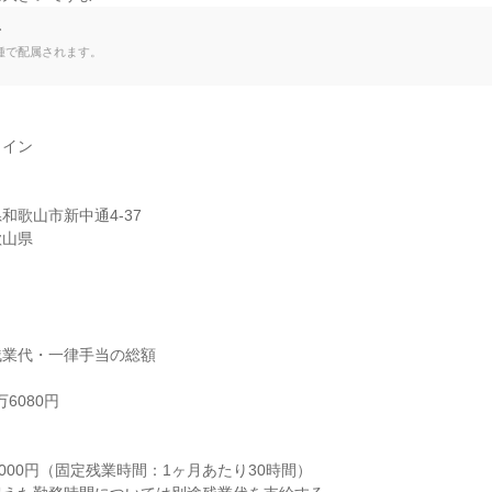
て
種で配属されます。
イン

歌山市新中通4-37

歌山県
業代・一律手当の総額

6080円



000円（固定残業時間：1ヶ月あたり30時間）
