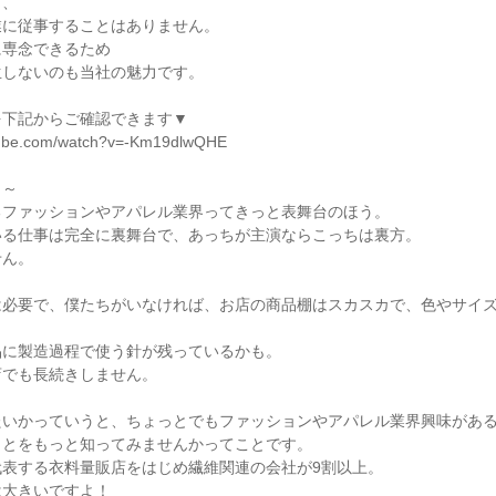
、

に従事することはありません。

専念できるため

しないのも当社の魅力です。

下記からご確認できます▼

tube.com/watch?v=-Km19dlwQHE

～

ファッションやアパレル業界ってきっと表舞台のほう。

る仕事は完全に裏舞台で、あっちが主演ならこっちは裏方。

ん。

は必要で、僕たちがいなければ、お店の商品棚はスカスカで、色やサイ
に製造過程で使う針が残っているかも。

でも長続きしません。

いかっていうと、ちょっとでもファッションやアパレル業界興味がある
とをもっと知ってみませんかってことです。

表する衣料量販店をはじめ繊維関連の会社が9割以上。

は大きいですよ！