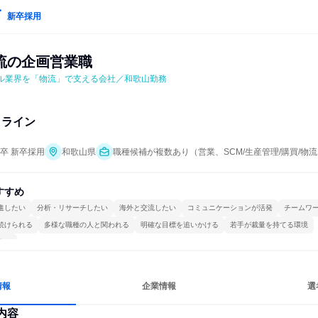
新卒採用
流の企画営業職
レル業界を「物流」で支える会社／和歌山勤務
トライン
年卒 新卒採用
和歌山県
職種候補が複数あり（営業、SCM/生産管理/購買/物
すすめ
進したい
分析・リサーチしたい
海外と交流したい
コミュニケーションが活発
チームワ
続けられる
多様な職種の人と関われる
明確な目標を追いかける
若手が裁量を持てる環境
する
情報
企業情報
選
内容