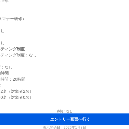
ルティング制度
働時間
数
2名（対象者2名）

0名（対象者0名）

締切：なし
エントリー画面へ行く
表示開始日：2026年1月8日