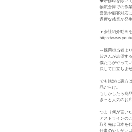
◆研修時を除いて
物流倉庫での作業
営業や顧客対応に
過度な残業が発生
▼会社紹介動画を
https://www.you
～採用担当者より
皆さんが志望する
僕たちがやってい
決して目立ちませ
でも絶対に裏方
品だらけ。

もしかしたら商品
きっと人気のお店
つまり何が言いた
アストラインのこ
取引先は日本を代
仕事のやりがい