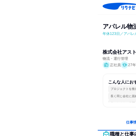
アパレル物
年休123日／アパ
株式会社アス
物流・運行管理
正社員
27
こんな人にお
プロジェクトを推
長く同じ会社に居
人とたくさん会話
仕事
職種と仕事