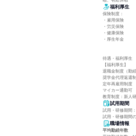
暇、有給休暇
福利厚生
保険制度：

・雇用保険

・労災保険

・健康保険

・厚生年金

待遇・福利厚生

【福利厚生】

退職金制度（勤続
奨学金代理返還制
定年再雇用制度

マイカー通勤可

教育制度：新人
試用期間
試用・研修期間：
職場情報
平均勤続年数