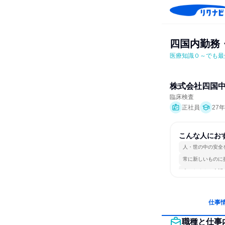
四国内勤務
医療知識０～でも最
株式会社四国
臨床検査
正社員
27
こんな人にお
人・世の中の安全
常に新しいものに
人とたくさん会話
仕事
職種と仕事