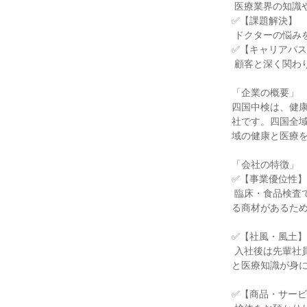
 医療業界の知識や、高い提案力が身につきます。

✅【課題解決】

 ドクターの悩みを聞き、解決策を提案するやりがいがあります。

✅【キャリアパス
 顧客と深く関わり、信頼される存在として成長できます。

「企業の概要」

四国中検は、健
社です。四国全
域の健康と医療を
「会社の特徴」

✅【事業優位性】四
 臨床・食品検査で四国No.1のシェアを誇り、圧倒的な信頼と実績を築いています。自信を持って提案でき
る商材があるため
✅【社風・風土】
 入社後は先輩社員がしっかりサポートするため、専門知識がなくても安心して業務に取り組めます。自然
と医療知識が身に
✅【商品・サービ