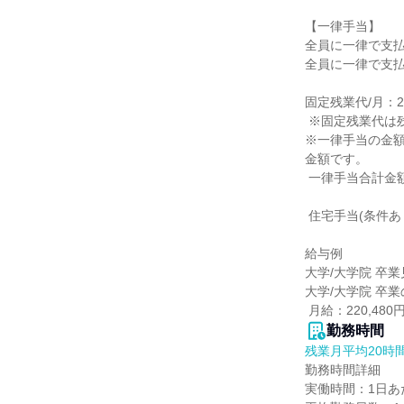
【一律手当】

全員に一律で支払
全員に一律で支払
固定残業代/月：25,
 ※固定残業代は残業がない場合も支給し、超過する場合は別途支給

※一律手当の金
金額です。

 一律手当合計金額：10,000円

 住宅手当(条件あり)、勤務地手当、通勤手当、時間外手当

給与例

大学/大学院 卒業
大学/大学院 卒業
 月給：220,4
勤務時間
残業月平均20時
勤務時間詳細

実働時間：1日あた