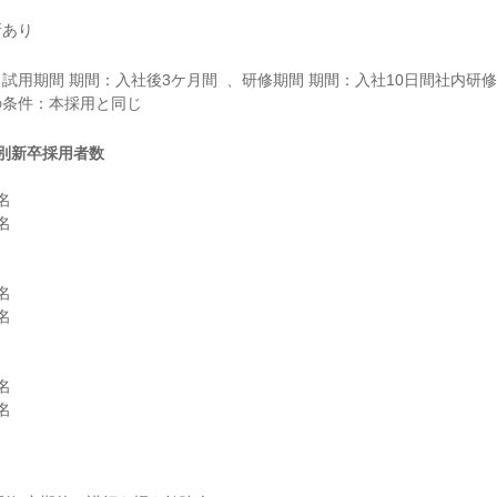
所あり
試用期間 期間：入社後3ケ月間  、研修期間 期間：入社10日間社内研修

別新卒採用者数











