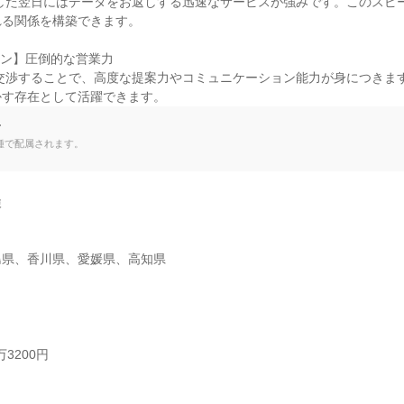
る関係を構築できます。

ン】圧倒的な営業力

かす存在として活躍できます。
て
種で配属されます。


島県、香川県、愛媛県、高知県
3200円


