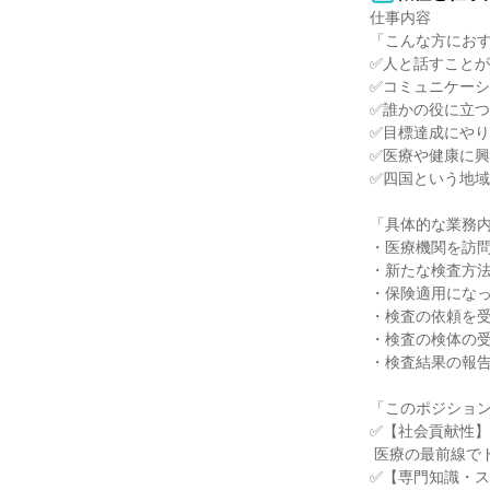
仕事内容

「こんな方におす
✅人と話すことが
✅コミュニケーシ
✅誰かの役に立つ
✅目標達成にやり
✅医療や健康に興
✅四国という地域
「具体的な業務内
・医療機関を訪問
・新たな検査方法
・保険適用になっ
・検査の依頼を受
・検査の検体の受
・検査結果の報告
「このポジション
✅【社会貢献性】

 医療の最前線でドクターを支え、人々の健康に貢献できます。

✅【専門知識・ス