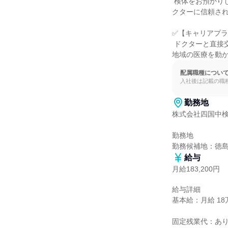
 検体をお預かりした翌日にはデータをお返しする迅速なサービスが強みです。このスピードを武器に、ド
クターに信頼され
✅【キャリアプラ
 ドクターと直接交渉することで、高度な提案力やコミュニケーション能力が身につきます。将来的には、
地域の医療を動
配属職種につい
入社後は記載の職
勤務地
株式会社四国中検
勤務地

勤務候補地：徳
給与
月給183,200円
給与詳細

基本給：月給 18万
固定残業代：あり