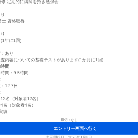
り

り

：あり

働時間
数
数
2名（対象者12名）

4名（対象者4名）

締切：なし
エントリー画面へ行く
表示開始日：2026年1月8日