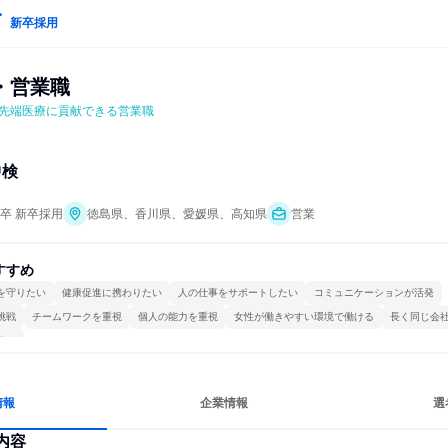
新卒採用
・営業職
先端医療に貢献できる営業職　
中検
年卒 新卒採用
徳島県、香川県、愛媛県、高知県
営業
すすめ
を守りたい
健康促進に携わりたい
人の仕事をサポートしたい
コミュニケーションが活発
挑戦
チームワークを重視
個人の能力を重視
女性が働きやすい環境で働ける
長く同じ会
する
情報
企業情報
選
内容