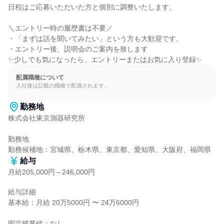
日程はご応募いただいた方と個別に調整いたします。

＼エントリー時の履歴書は不要／

・「まずは話を聞いてみたい」という方も大歓迎です。

・エントリー後、説明会のご案内を致します

✨少しでも気になったら、エントリーまたはお気に入り登録✨
配属職種について
入社後は記載の職種で配属されます。
勤務地
株式会社東京測器研究所

勤務地

勤務候補地：宮城県、栃木県、東京都、愛知県、大阪府、福岡県
給与
月給205,000円～246,000円
給与詳細

基本給：月給 20万5000円 〜 24万6000円

固定残業代：なし
