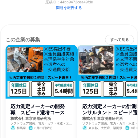
原稿ID：
44bb9472cea49fde
問題を報告する
この企業の募集
すべて見る
応力測定メーカーの開発
応力測定メーカーの計測
職 スピード選考コース
ンサルタント スピード選
内定まで2週間
コース
株式会社東京測器研究所
株式会社東京測器研究所
ソフトウェア開発、電力・ガス・水道・エネ
ソフトウェア開発、電力・ガス・水道・
ルギー、航空宇宙・防衛
ルギー、航空宇宙・防衛
群馬県
8月31日締切
東京都、大阪府、福岡県
8月3
締切