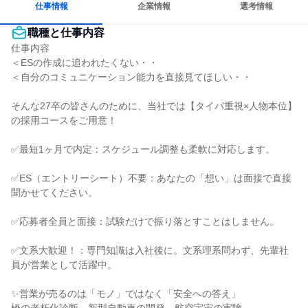
仕事情報
企業情報
選考情報
職種と仕事内容
仕事内容

＜ESの作成に追われたくない・・

＜自分のコミュニケーション能力を直接見てほしい・・

そんな27卒の皆さんのために、当社では【タイパ重視×人物本位】
の採用コースをご用意！

✅最短1ヶ月で内定：スケジュール調整も柔軟に対応します。

✅ES（エントリーシート）不要：あなたの「想い」は面接で直接
聞かせてください。

✅応募者全員と面接：試験だけで振り落とすことはしません。

✅文系大歓迎！：専門知識は入社後に。文系理系問わず、先輩社
員が営業として活躍中。

✨営業が売るのは「モノ」ではなく「安全への答え」
