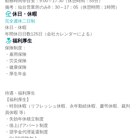
勤務時間帯目安：9:00～17:30（休憩時間：55分）

備考：仙台営業所のみ8：30～17：05（休憩時間：1時間）
休日・休暇
完全週休二日制
休日・休暇

年間休日日数125日（会社カレンダーによる）
福利厚生
保険制度：

・雇用保険

・労災保険

・健康保険

・厚生年金

待遇・福利厚生

【福利厚生】

・特別休暇（リフレッシュ休暇、永年勤続休暇、慶弔休暇、裁判
員休暇 等）

・失効年休積立制度

・借上げアパート制度

・奨学金代理返還制度
