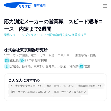
新卒採用
応力測定メーカーの営業職　スピード選考コ
ース　内定まで2週間
業界シェアトップクラス/インフラ関連/福利充実/人物重視採用
株式会社東京測器研究所
ソフトウェア開発、電力・ガス・水道・エネルギー、航空宇宙・防衛
正社員
27年卒 新卒採用
宮城県、栃木県、東京都、愛知県、大阪府、福岡県
営業
こんな人におすすめ
人・世の中の安全を守りたい
都市・街づくりがしたい
地域貢献に携わりたい
商品・サービスの魅力を表現したい
商品・サービスを販売したい
人の仕事をサポートしたい
女性が働きやすい環境で働ける
長く同じ会社に居続けられる
多様な職種の人と関われる
若手が裁量を持てる環境