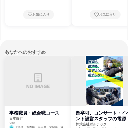
お気に入り
お気に入り
あなたへのおすすめ
事務職員・総合職コース
既卒可、コンサート・イ
ント設営スタッフの電源
日本銀行
金融
門
株式会社ボルテック
北海道、青森県、岩手県、宮城県、秋田