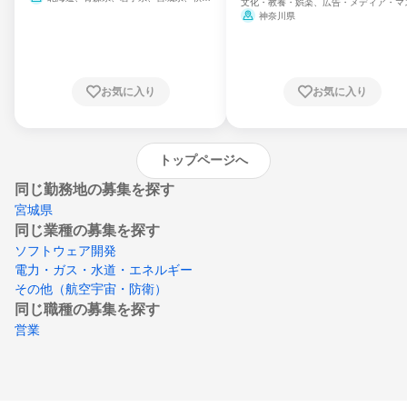
文化・教養・娯楽、広告・メディア・マ
県、山形県、福島県、茨城県、群馬県、埼玉
ミ、電力・ガス・水道・エネルギー
神奈川県
県、東京都、神奈川県、新潟県、富山県、石
川県、福井県、山梨県、長野県、静岡県、愛
知県、京都府、大阪府、兵庫県、鳥取県、島
根県、岡山県、広島県、山口県、徳島県、香
川県、愛媛県、高知県、福岡県、佐賀県、長
お気に入り
お気に入り
崎県、熊本県、大分県、宮崎県、鹿児島県、
沖縄県
トップページへ
同じ勤務地の募集を探す
宮城県
同じ業種の募集を探す
ソフトウェア開発
電力・ガス・水道・エネルギー
その他（航空宇宙・防衛）
同じ職種の募集を探す
営業