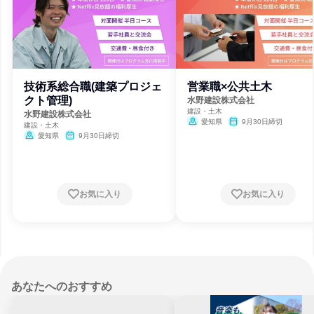
技術系総合職(建築プロジェ
営業職×公共土木
クト管理)
水野建設株式会社
建設・土木
水野建設株式会社
愛知県
9月30日締切
建設・土木
愛知県
9月30日締切
お気に入り
お気に入り
あなたへのおすすめ