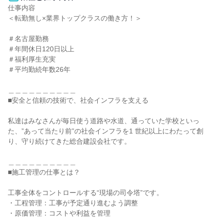
仕事内容

＜転勤無し×業界トップクラスの働き方！＞

＃名古屋勤務

＃年間休日120日以上

＃福利厚生充実

＃平均勤続年数26年

＿＿＿＿＿＿＿＿＿＿

■安全と信頼の技術で、社会インフラを支える

私達はみなさんが毎日使う道路や水道、通っていた学校といっ
た、”あって当たり前”の社会インフラを1 世紀以上にわたって創
り、守り続けてきた総合建設会社です。

＿＿＿＿＿＿＿＿＿＿

■施工管理の仕事とは？

工事全体をコントロールする“現場の司令塔”です。

・工程管理：工事が予定通り進むよう調整

・原価管理：コストや利益を管理
