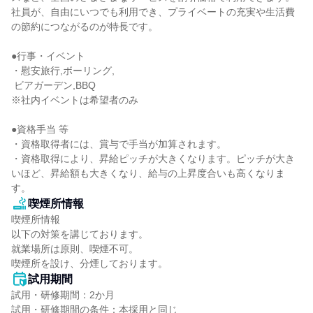
社員が、自由にいつでも利用でき、プライベートの充実や生活費
の節約につながるのが特長です。

●行事・イベント

・慰安旅行,ボーリング,

 ビアガーデン,BBQ

※社内イベントは希望者のみ

●資格手当 等

・資格取得者には、賞与で手当が加算されます。

・資格取得により、昇給ピッチが大きくなります。ピッチが大き
いほど、昇給額も大きくなり、給与の上昇度合いも高くなりま
す。
喫煙所情報
喫煙所情報

以下の対策を講じております。

就業場所は原則、喫煙不可。

喫煙所を設け、分煙しております。
試用期間
試用・研修期間：2か月

試用・研修期間の条件：本採用と同じ
