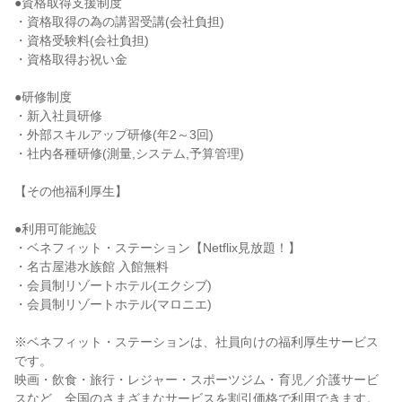
●資格取得支援制度

・資格取得の為の講習受講(会社負担)

・資格受験料(会社負担)

・資格取得お祝い金

●研修制度

・新入社員研修

・外部スキルアップ研修(年2～3回)

・社内各種研修(測量,システム,予算管理)

【その他福利厚生】

●利用可能施設

・ベネフィット・ステーション【Netflix見放題！】

・名古屋港水族館 入館無料

・会員制リゾートホテル(エクシブ)

・会員制リゾートホテル(マロニエ)

※ベネフィット・ステーションは、社員向けの福利厚生サービス
です。

映画・飲食・旅行・レジャー・スポーツジム・育児／介護サービ
スなど、全国のさまざまなサービスを割引価格で利用できます。
