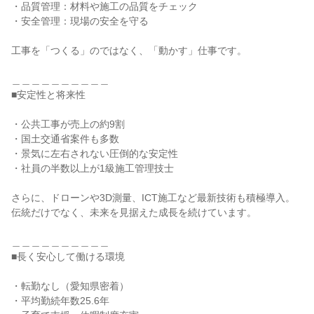
・品質管理：材料や施工の品質をチェック

・安全管理：現場の安全を守る

工事を「つくる」のではなく、「動かす」仕事です。

＿＿＿＿＿＿＿＿＿＿

■安定性と将来性

・公共工事が売上の約9割

・国土交通省案件も多数

・景気に左右されない圧倒的な安定性

・社員の半数以上が1級施工管理技士

さらに、ドローンや3D測量、ICT施工など最新技術も積極導入。

伝統だけでなく、未来を見据えた成長を続けています。

＿＿＿＿＿＿＿＿＿＿

■長く安心して働ける環境

・転勤なし（愛知県密着）

・平均勤続年数25.6年
