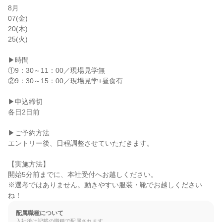
8月

07(金)

20(木)

25(火)

▶時間

①9：30～11：00／現場見学無

②9：30～15：00／現場見学+昼食有

▶申込締切

各日2日前

▶ご予約方法

エントリー後、日程調整させていただきます。

【実施方法】

開始5分前までに、本社受付へお越しください。

※選考ではありません。動きやすい服装・靴でお越しください
ね！
配属職種について
入社後は記載の職種で配属されます。