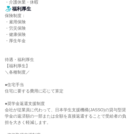
・介護休業・休暇
福利厚生
保険制度：

・雇用保険

・労災保険

・健康保険

・厚生年金

待遇・福利厚生

【福利厚生】

＼各種制度／

●住宅手当

住宅に要する費用に応じて算定

●奨学金返還支援制度

会社が従業員に代わって、日本学生支援機構(JASSO)の貸与型奨
学金の返済額の一部または全額を直接返還することで受給者の負
担を大きく軽減します。
