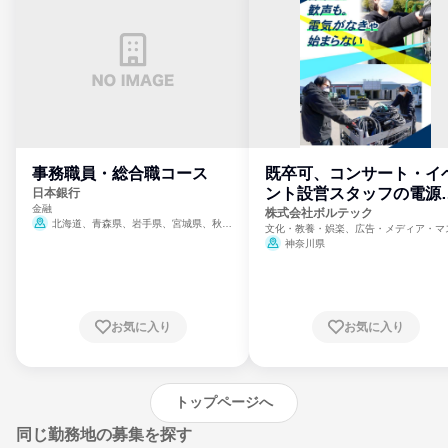
事務職員・総合職コース
既卒可、コンサート・イ
ント設営スタッフの電源
日本銀行
金融
門
株式会社ボルテック
北海道、青森県、岩手県、宮城県、秋田
文化・教養・娯楽、広告・メディア・マ
県、山形県、福島県、茨城県、群馬県、埼玉
ミ、電力・ガス・水道・エネルギー
神奈川県
県、東京都、神奈川県、新潟県、富山県、石
川県、福井県、山梨県、長野県、静岡県、愛
知県、京都府、大阪府、兵庫県、鳥取県、島
根県、岡山県、広島県、山口県、徳島県、香
川県、愛媛県、高知県、福岡県、佐賀県、長
お気に入り
お気に入り
崎県、熊本県、大分県、宮崎県、鹿児島県、
沖縄県
トップページへ
同じ勤務地の募集を探す