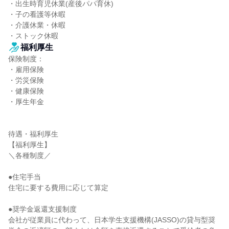
・出生時育児休業(産後パパ育休)

・子の看護等休暇

・介護休業・休暇

・ストック休暇
福利厚生
保険制度：

・雇用保険

・労災保険

・健康保険

・厚生年金

待遇・福利厚生

【福利厚生】

＼各種制度／

●住宅手当

住宅に要する費用に応じて算定

●奨学金返還支援制度

会社が従業員に代わって、日本学生支援機構(JASSO)の貸与型奨