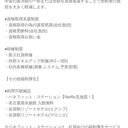
学金の返済額の一部または全額を直接返還することで受給者の負
担を大きく軽減します。

●資格取得支援制度

・資格取得の為の講習受講(会社負担)

・資格受験料(会社負担)

・資格取得お祝い金

●研修制度

・新入社員研修

・外部スキルアップ研修(年2～3回)

・社内各種研修(測量,システム,予算管理)

【その他福利厚生】

●利用可能施設

・ベネフィット・ステーション【Netflix見放題！】

・名古屋港水族館 入館無料

・会員制リゾートホテル(エクシブ)

・会員制リゾートホテル(マロニエ)

※ベネフィット・ステーションは、社員向けの福利厚生サービス