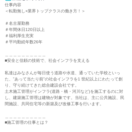
仕事内容

＜転勤無し×業界トップクラスの働き方！＞

＃名古屋勤務

＃年間休日120日以上

＃福利厚生充実

＃平均勤続年数26年

＿＿＿＿＿＿＿＿＿＿

■安全と信頼の技術で、社会インフラを支える

私達はみなさんが毎日使う道路や水道、通っていた学校といっ
た、”あって当たり前”の社会インフラを1 世紀以上にわたって創
り、守り続けてきた総合建設会社です。

土木施工管理がインフラ(道路・橋・河川など)を施工するのに対
し、建築施工管理は建物が対象です。当社は、主に公共施設、民
間施設、共同住宅等の新築及び改修工事を行います。

＿＿＿＿＿＿＿＿＿＿

■施工管理の仕事とは？
