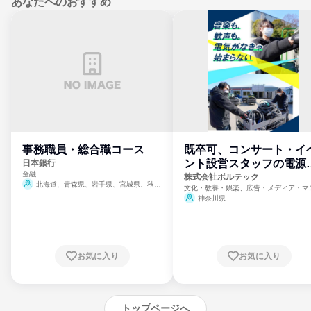
あなたへのおすすめ
事務職員・総合職コース
既卒可、コンサート・イ
ント設営スタッフの電源
日本銀行
金融
門
株式会社ボルテック
北海道、青森県、岩手県、宮城県、秋田
文化・教養・娯楽、広告・メディア・マ
県、山形県、福島県、茨城県、群馬県、埼玉
ミ、電力・ガス・水道・エネルギー
神奈川県
県、東京都、神奈川県、新潟県、富山県、石
川県、福井県、山梨県、長野県、静岡県、愛
知県、京都府、大阪府、兵庫県、鳥取県、島
根県、岡山県、広島県、山口県、徳島県、香
川県、愛媛県、高知県、福岡県、佐賀県、長
お気に入り
お気に入り
崎県、熊本県、大分県、宮崎県、鹿児島県、
沖縄県
トップページへ