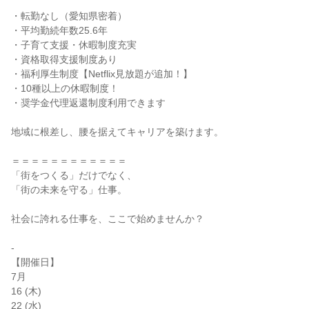
・転勤なし（愛知県密着）

・平均勤続年数25.6年

・子育て支援・休暇制度充実

・資格取得支援制度あり

・福利厚生制度【Netflix見放題が追加！】

・10種以上の休暇制度！

・奨学金代理返還制度利用できます

地域に根差し、腰を据えてキャリアを築けます。

＝＝＝＝＝＝＝＝＝＝＝＝

「街をつくる」だけでなく、

「街の未来を守る」仕事。

社会に誇れる仕事を、ここで始めませんか？

-

【開催日】

7月

16 (木)

22 (水)
