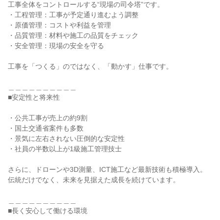
工事全体をコントロールする“現場の司令塔”です。

・工程管理：工事が予定通り進むよう調整

・原価管理：コストや利益を管理

・品質管理：材料や施工の品質をチェック

・安全管理：現場の安全を守る

工事を「つくる」のではなく、「動かす」仕事です。

＿＿＿＿＿＿＿＿＿＿

■安定性と将来性

・公共工事が売上の約9割

・国土交通省案件も多数

・景気に左右されない圧倒的な安定性

・社員の半数以上が1級施工管理技士

さらに、ドローンや3D測量、ICT施工など最新技術も積極導入。

伝統だけでなく、未来を見据えた成長を続けています。

＿＿＿＿＿＿＿＿＿＿

■長く安心して働ける環境
