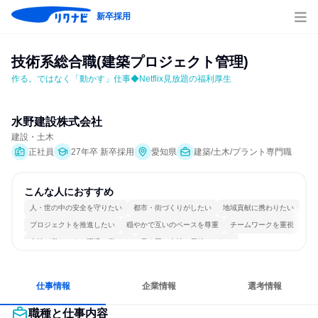
新卒採用
技術系総合職(建築プロジェクト管理)
作る。ではなく「動かす」仕事◆Netflix見放題の福利厚生
水野建設株式会社
建設・土木
正社員
27年卒 新卒採用
愛知県
建築/土木/プラント専門職
こんな人におすすめ
人・世の中の安全を守りたい
都市・街づくりがしたい
地域貢献に携わりたい
プロジェクトを推進したい
穏やかで互いのペースを尊重
チームワークを重視
女性が働きやすい環境で働ける
長く同じ会社に居続けられる
若手が裁量を持てる環境
目標に追われず働ける
仕事情報
企業情報
選考情報
職種と仕事内容