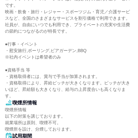
です。

映画・飲食・旅行・レジャー・スポーツジム・育児／介護サービ
スなど、全国のさまざまなサービスを割引価格で利用できます。

社員が、自由にいつでも利用でき、プライベートの充実や生活費
の節約につながるのが特長です。

●行事・イベント

・慰安旅行,ボーリング,ビアガーデン,BBQ

※社内イベントは希望者のみ

●資格手当 等

・資格取得者には、賞与で手当が加算されます。

・資格取得により、昇給ピッチが大きくなります。ピッチが大き
いほど、昇給額も大きくなり、給与の上昇度合いも高くなりま
す。
喫煙所情報
喫煙所情報

以下の対策を講じております。

就業場所は原則、喫煙不可。

喫煙所を設け、分煙しております。
試用期間