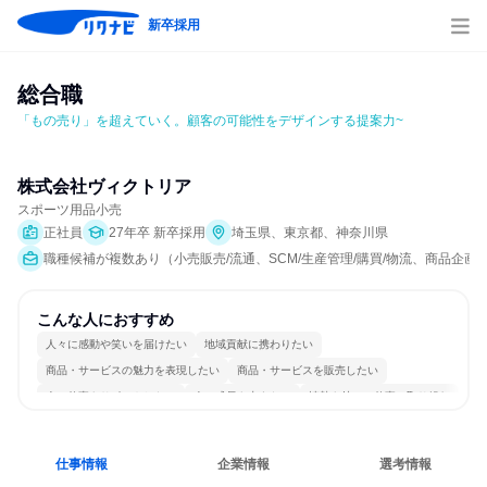
新卒採用
総合職
「もの売り」を超えていく。顧客の可能性をデザインする提案力~
株式会社ヴィクトリア
スポーツ用品小売
正社員
27年卒 新卒採用
埼玉県、東京都、神奈川県
職種候補が複数あり（小売販売/流通、SCM/生産管理/購買/物流、商品企
こんな人におすすめ
人々に感動や笑いを届けたい
地域貢献に携わりたい
商品・サービスの魅力を表現したい
商品・サービスを販売したい
人の仕事をサポートしたい
人の成長を支えたい
情熱を持って仕事に取り組む
コミュニケーションが活発
日常的に外国語を使用する
若手が裁量を持てる環境
仕事情報
企業情報
選考情報