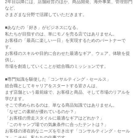
2年目以降には、店舗経営のほか、商品開発、海外事業、管理部門
など、

さまざまな分野で活躍していただきます。

■あなたの「好き」がビジネスになる。

私たちが目指すのは、単にモノを売る店ではありません。

お客様の「最高に楽しい一日」を実現するためのパートナーで
す。

お客様のスキルや目的に合わせた最適なギア、ウェア、体験を提
供し、

市場を創造していくことが総合職のミッションです。

■専門知識を駆使した「コンサルティング・セールス」

総合職としてキャリアをスタートする皆さんは、

まず店舗という最前線で、お客様と商品、そして市場のリアルを
学びます。

そこで求められるのは、単なる商品知識ではありません。

「なぜこの素材が優れているのか？」

「お客様の滑走スタイルに最適なギアはどれか？」

「このキャンプ場での気象条件に合ったテントは？」

お客様の潜在的なニーズを引き出す「コンサルティング・セール
ス」こそが、私たちの仕事です。