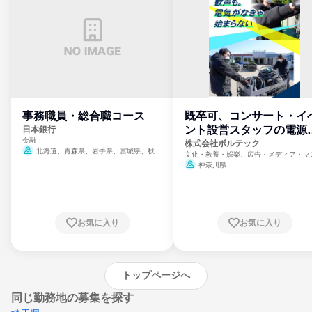
事務職員・総合職コース
既卒可、コンサート・イ
ント設営スタッフの電源
日本銀行
金融
門
株式会社ボルテック
北海道、青森県、岩手県、宮城県、秋田
文化・教養・娯楽、広告・メディア・マ
県、山形県、福島県、茨城県、群馬県、埼玉
ミ、電力・ガス・水道・エネルギー
神奈川県
県、東京都、神奈川県、新潟県、富山県、石
川県、福井県、山梨県、長野県、静岡県、愛
知県、京都府、大阪府、兵庫県、鳥取県、島
根県、岡山県、広島県、山口県、徳島県、香
川県、愛媛県、高知県、福岡県、佐賀県、長
お気に入り
お気に入り
崎県、熊本県、大分県、宮崎県、鹿児島県、
沖縄県
トップページへ
同じ勤務地の募集を探す