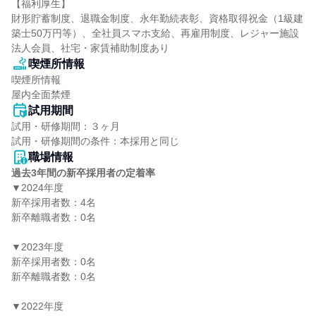
【福利厚生】

財形貯蓄制度、退職金制度、永年勤続表彰、資格取得祝金（1級建
築士50万円等）、全社員スマホ支給、再雇用制度、レジャー施設
法人会員、社宅・家賃補助制度あり
喫煙所情報
喫煙所情報

屋内全面禁煙
試用期間
試用・研修期間：３ヶ月

職場情報
過去3年間の新卒採用者の定着率
▼2024年度

新卒採用者数：4名

新卒離職者数：0名

▼2023年度

新卒採用者数：0名

新卒離職者数：0名

▼2022年度
