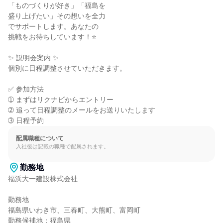
「ものづくりが好き」「福島を

盛り上げたい」その想いを全力

でサポートします。あなたの

挑戦をお待ちしています！⭐

✨ 説明会案内 ✨

個別に日程調整させていただきます。

✅ 参加方法

➀ まずはリクナビからエントリー

➁ 追って日程調整のメールをお送りいたします

➂ 日程予約
配属職種について
入社後は記載の職種で配属されます。
勤務地
福浜大一建設株式会社

勤務地

福島県いわき市、三春町、大熊町、富岡町

勤務候補地：福島県