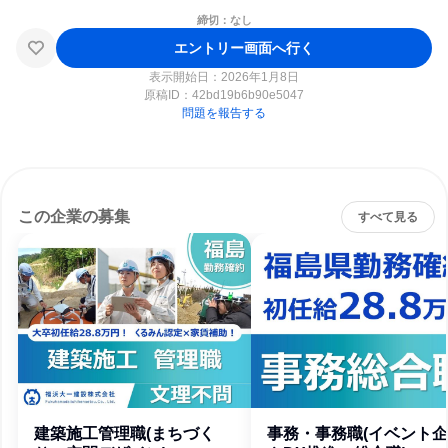
締切：なし
エントリー画面へ行く
表示開始日：2026年1月8日
原稿ID：
42bd19b6b90e5047
問題を報告する
この企業の募集
すべて見る
建築施工管理職(まちづく
事務・事務職(イベント