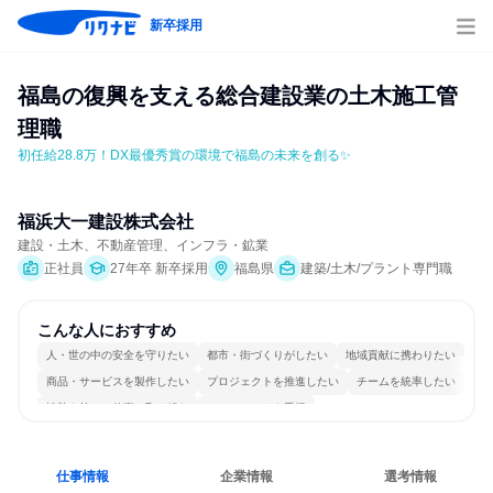
新卒採用
福島の復興を支える総合建設業の土木施工管
理職
初任給28.8万！DX最優秀賞の環境で福島の未来を創る✨
福浜大一建設株式会社
建設・土木、不動産管理、インフラ・鉱業
正社員
27年卒 新卒採用
福島県
建築/土木/プラント専門職
こんな人におすすめ
人・世の中の安全を守りたい
都市・街づくりがしたい
地域貢献に携わりたい
商品・サービスを製作したい
プロジェクトを推進したい
チームを統率したい
情熱を持って仕事に取り組む
チームワークを重視
長く同じ会社に居続けられる
多様な職種の人と関われる
仕事情報
企業情報
選考情報