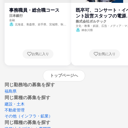
事務職員・総合職コース
既卒可、コンサート・イ
ント設営スタッフの電源
日本銀行
金融
門
株式会社ボルテック
北海道、青森県、岩手県、宮城県、秋田
文化・教養・娯楽、広告・メディア・マ
県、山形県、福島県、茨城県、群馬県、埼玉
ミ、電力・ガス・水道・エネルギー
神奈川県
県、東京都、神奈川県、新潟県、富山県、石
川県、福井県、山梨県、長野県、静岡県、愛
知県、京都府、大阪府、兵庫県、鳥取県、島
根県、岡山県、広島県、山口県、徳島県、香
川県、愛媛県、高知県、福岡県、佐賀県、長
お気に入り
お気に入り
崎県、熊本県、大分県、宮崎県、鹿児島県、
沖縄県
トップページへ
同じ勤務地の募集を探す
福島県
同じ業種の募集を探す
建設・土木
不動産管理
その他（インフラ・鉱業）
同じ職種の募集を探す