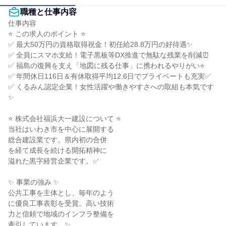
職種と仕事内容
仕事内容

⭐ この求人のポイント ⭐

✅ 最大50万円の資格取得祝金！初任給28.8万円の好待遇✨

✅ 全員にスマホ支給！電子黒板等DX推進で無駄な残業を削減⏰

✅ 福島の復興を支え「地図に残る仕事」に携われるやりがい⭐

✅ 年間休日116日＆有休取得平均12.6日でプライベートも充実✅

✅ くるみん認定企業！女性活躍や働きやすさへの取組も本気です
✨

⭐ 株式会社福浜大一建設について ⭐

当社はいわき市を中心に展開する

総合建設業です。県内初の合併

を経て成長を続ける開拓精神に

溢れた黒字経営企業です。✅

✨ 事業の強み ✨

公共工事を主体とし、毎年のよう

に優良工事表彰を受賞。高い技術

力と信頼で地域のインフラ整備を

牽引しています。✨
