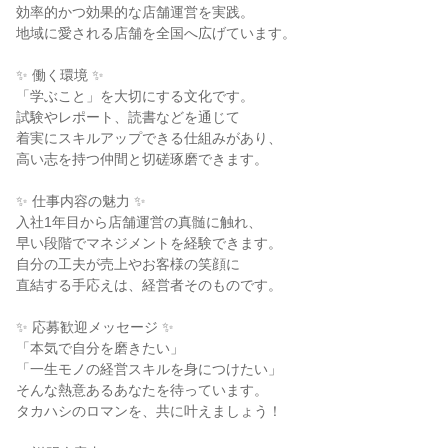
効率的かつ効果的な店舗運営を実践。

地域に愛される店舗を全国へ広げています。

✨ 働く環境 ✨

「学ぶこと」を大切にする文化です。

試験やレポート、読書などを通じて

着実にスキルアップできる仕組みがあり、

高い志を持つ仲間と切磋琢磨できます。

✨ 仕事内容の魅力 ✨

入社1年目から店舗運営の真髄に触れ、

早い段階でマネジメントを経験できます。

自分の工夫が売上やお客様の笑顔に

直結する手応えは、経営者そのものです。

✨ 応募歓迎メッセージ ✨

「本気で自分を磨きたい」

「一生モノの経営スキルを身につけたい」

そんな熱意あるあなたを待っています。

タカハシのロマンを、共に叶えましょう！
