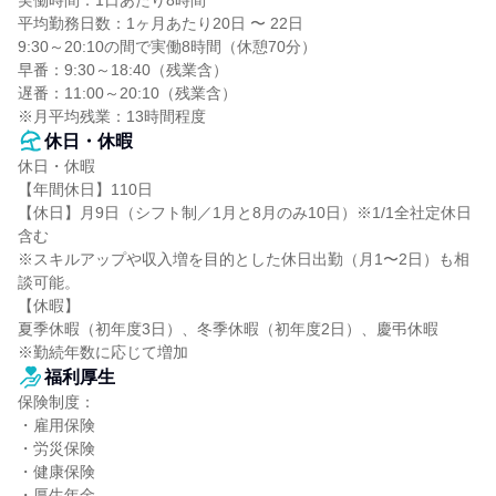
実働時間：1日あたり8時間

平均勤務日数：1ヶ月あたり20日 〜 22日

9:30～20:10の間で実働8時間（休憩70分）

早番：9:30～18:40（残業含）

遅番：11:00～20:10（残業含）

※月平均残業：13時間程度
休日・休暇
休日・休暇

【年間休日】110日

【休日】月9日（シフト制／1月と8月のみ10日）※1/1全社定休日
含む

※スキルアップや収入増を目的とした休日出勤（月1〜2日）も相
談可能。

【休暇】

夏季休暇（初年度3日）、冬季休暇（初年度2日）、慶弔休暇

※勤続年数に応じて増加
福利厚生
保険制度：

・雇用保険

・労災保険

・健康保険

・厚生年金
