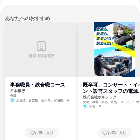
あなたへのおすすめ
事務職員・総合職コース
既卒可、コンサート・イ
ント設営スタッフの電源
日本銀行
金融
門
株式会社ボルテック
北海道、青森県、岩手県、宮城県、秋田
文化・教養・娯楽、広告・メディア・マ
県、山形県、福島県、茨城県、群馬県、埼玉
ミ、電力・ガス・水道・エネルギー
神奈川県
県、東京都、神奈川県、新潟県、富山県、石
川県、福井県、山梨県、長野県、静岡県、愛
知県、京都府、大阪府、兵庫県、鳥取県、島
根県、岡山県、広島県、山口県、徳島県、香
川県、愛媛県、高知県、福岡県、佐賀県、長
お気に入り
お気に入り
崎県、熊本県、大分県、宮崎県、鹿児島県、
沖縄県