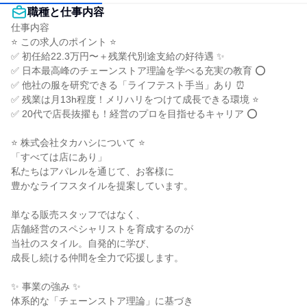
職種と仕事内容
仕事内容

⭐ この求人のポイント ⭐

✅ 初任給22.3万円〜＋残業代別途支給の好待遇 ✨

✅ 日本最高峰のチェーンストア理論を学べる充実の教育 ⭕

✅ 他社の服を研究できる「ライフテスト手当」あり ⏰

✅ 残業は月13h程度！メリハリをつけて成長できる環境 ⭐

✅ 20代で店長抜擢も！経営のプロを目指せるキャリア ⭕

⭐ 株式会社タカハシについて ⭐

「すべては店にあり」

私たちはアパレルを通じて、お客様に

豊かなライフスタイルを提案しています。

単なる販売スタッフではなく、

店舗経営のスペシャリストを育成するのが

当社のスタイル。自発的に学び、

成長し続ける仲間を全力で応援します。

✨ 事業の強み ✨

体系的な「チェーンストア理論」に基づき
