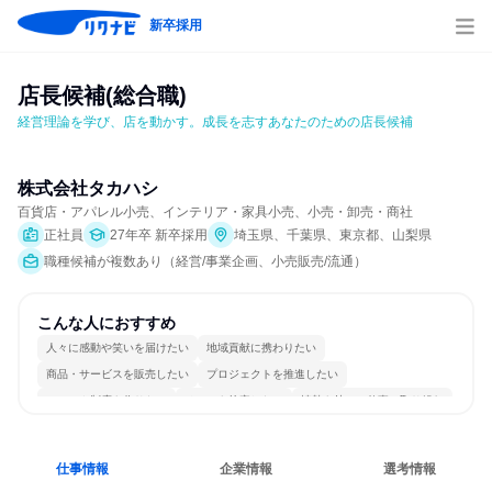
新卒採用
店長候補(総合職)
経営理論を学び、店を動かす。成長を志すあなたのための店長候補
株式会社タカハシ
百貨店・アパレル小売、インテリア・家具小売、小売・卸売・商社
正社員
27年卒 新卒採用
埼玉県、千葉県、東京都、山梨県
職種候補が複数あり（経営/事業企画、小売販売/流通）
こんな人におすすめ
人々に感動や笑いを届けたい
地域貢献に携わりたい
商品・サービスを販売したい
プロジェクトを推進したい
ルールや制度を作りたい
チームを統率したい
情熱を持って仕事に取り組む
常に新しいものに挑戦
明確な目標を追いかける
若手が裁量を持てる環境
仕事情報
企業情報
選考情報