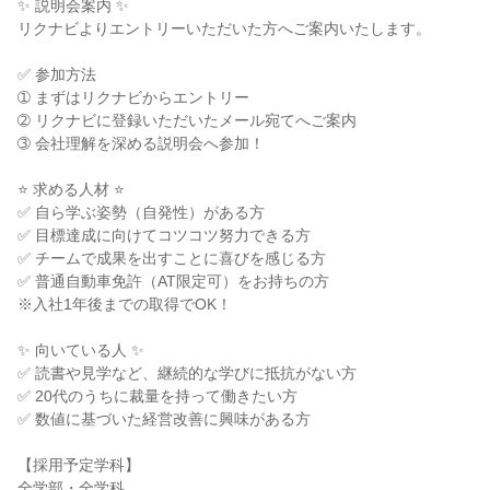
✨ 説明会案内 ✨

リクナビよりエントリーいただいた方へご案内いたします。

✅ 参加方法

➀ まずはリクナビからエントリー

➁ リクナビに登録いただいたメール宛てへご案内

➂ 会社理解を深める説明会へ参加！

⭐ 求める人材 ⭐

✅ 自ら学ぶ姿勢（自発性）がある方

✅ 目標達成に向けてコツコツ努力できる方

✅ チームで成果を出すことに喜びを感じる方

✅ 普通自動車免許（AT限定可）をお持ちの方

※入社1年後までの取得でOK！

✨ 向いている人 ✨

✅ 読書や見学など、継続的な学びに抵抗がない方

✅ 20代のうちに裁量を持って働きたい方

✅ 数値に基づいた経営改善に興味がある方

【採用予定学科】

全学部・全学科
