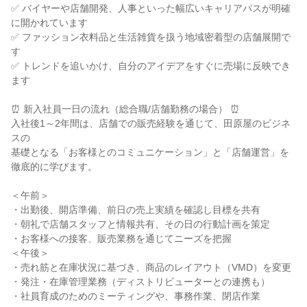
✅ バイヤーや店舗開発、人事といった幅広いキャリアパスが明確
に開かれています

✅ ファッション衣料品と生活雑貨を扱う地域密着型の店舗展開で
す

✅ トレンドを追いかけ、自分のアイデアをすぐに売場に反映でき
ます

⏰ 新入社員一日の流れ（総合職/店舗勤務の場合） ⏰

入社後1～2年間は、店舗での販売経験を通じて、田原屋のビジネ
スの

基礎となる「お客様とのコミュニケーション」と「店舗運営」を
徹底的に学びます。

＜午前＞

・出勤後、開店準備、前日の売上実績を確認し目標を共有

・朝礼で店舗スタッフと情報共有、その日の行動計画を策定

・お客様への接客、販売業務を通じてニーズを把握

＜午後＞

・売れ筋と在庫状況に基づき、商品のレイアウト（VMD）を変更

・発注・在庫管理業務（ディストリビューターとの連携も）

・社員育成のためのミーティングや、事務作業、閉店作業
