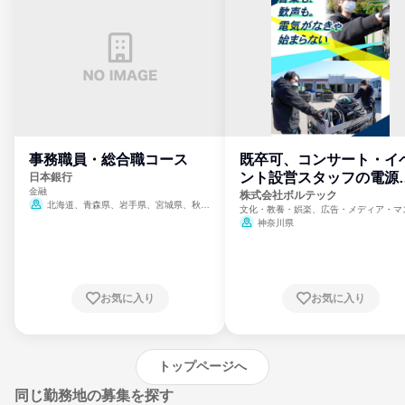
事務職員・総合職コース
既卒可、コンサート・イ
ント設営スタッフの電源
日本銀行
金融
門
株式会社ボルテック
北海道、青森県、岩手県、宮城県、秋田
文化・教養・娯楽、広告・メディア・マ
県、山形県、福島県、茨城県、群馬県、埼玉
ミ、電力・ガス・水道・エネルギー
神奈川県
県、東京都、神奈川県、新潟県、富山県、石
川県、福井県、山梨県、長野県、静岡県、愛
知県、京都府、大阪府、兵庫県、鳥取県、島
根県、岡山県、広島県、山口県、徳島県、香
川県、愛媛県、高知県、福岡県、佐賀県、長
お気に入り
お気に入り
崎県、熊本県、大分県、宮崎県、鹿児島県、
沖縄県
トップページへ
同じ勤務地の募集を探す