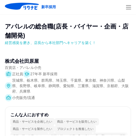
新卒採用
アパレルの総合職(店長・バイヤー・企画・店
舗開発)
経営感覚を磨き、店長から本社部門へキャリアを築く！
株式会社田原屋
百貨店・アパレル小売
正社員
27年卒 新卒採用
茨城県、栃木県、群馬県、埼玉県、千葉県、東京都、神奈川県、山梨
県、長野県、岐阜県、静岡県、愛知県、三重県、滋賀県、京都府、大阪
府、兵庫県
小売販売/流通
こんな人におすすめ
商品・サービスを企画したい
商品・サービスを販売したい
商品・サービスを製作したい
プロジェクトを推進したい