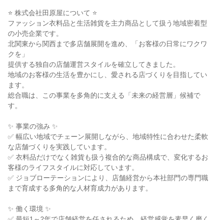
⭐ 株式会社田原屋について ⭐

ファッション衣料品と生活雑貨を主力商品として扱う地域密着型
の小売企業です。

北関東から関西まで多店舗展開を進め、「お客様の日常にワクワ
クを」

提供する独自の店舗運営スタイルを確立してきました。

地域のお客様の生活を豊かにし、愛される店づくりを目指してい
ます。

総合職は、この事業を多角的に支える「未来の経営層」候補で
す。

✨ 事業の強み ✨

✅ 幅広い地域でチェーン展開しながら、地域特性に合わせた柔軟
な店舗づくりを実践しています。

✅ 衣料品だけでなく雑貨も扱う複合的な商品構成で、変化するお
客様のライフスタイルに対応しています。

✅ ジョブローテーションにより、店舗経営から本社部門の専門職
まで育成する多角的な人材育成力があります。

✨ 働く環境 ✨

✅ 最短1～2年で店舗経営を任されるため、経営感覚を素早く磨く