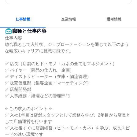
経営に近い仕事がしたい
情熱を持って仕事に取り組む
常に新しいものに挑戦
長く同じ会社に居続けられる
若手が裁量を持てる環境
人とたくさん会話する
仕事情報
企業情報
選考情報
職種と仕事内容
仕事内容

総合職として入社後、ジョブローテーションを通じて以下のよう
な幅広いキャリアに挑戦可能です。

✅ 店長（店舗のヒト・モノ・カネの全てをマネジメント）

✅ バイヤー（商品の仕入れ・企画）

✅ ディストリビューター（在庫・物流管理）

✅ 販売促進部（集客企画・マーケティング）

✅ 店舗開発部

✅ 人事総務・経理などの管理部門

⭐ この求人のポイント ⭐

✅ 入社1年目は店舗スタッフとして業務を学び、2年目から店長と
して店舗運営を行います

✅ 入社後すぐに店舗経営（ヒト・モノ・カネ）を学ぶ、成長スピ
ードの速い環境です
