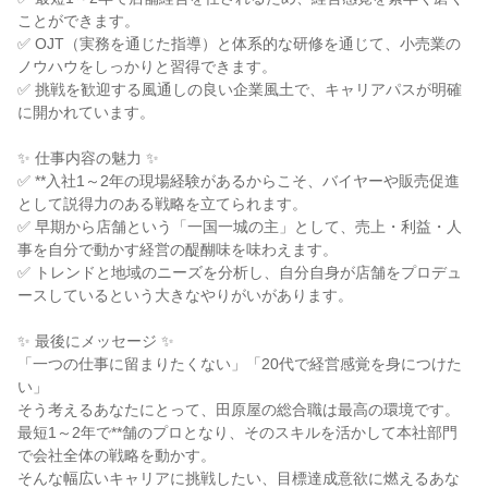
ことができます。

✅ OJT（実務を通じた指導）と体系的な研修を通じて、小売業の
ノウハウをしっかりと習得できます。

✅ 挑戦を歓迎する風通しの良い企業風土で、キャリアパスが明確
に開かれています。

✨ 仕事内容の魅力 ✨

✅ **入社1～2年の現場経験があるからこそ、バイヤーや販売促進
として説得力のある戦略を立てられます。

✅ 早期から店舗という「一国一城の主」として、売上・利益・人
事を自分で動かす経営の醍醐味を味わえます。

✅ トレンドと地域のニーズを分析し、自分自身が店舗をプロデュ
ースしているという大きなやりがいがあります。

✨ 最後にメッセージ ✨

「一つの仕事に留まりたくない」「20代で経営感覚を身につけた
い」

そう考えるあなたにとって、田原屋の総合職は最高の環境です。

最短1～2年で**舗のプロとなり、そのスキルを活かして本社部門
で会社全体の戦略を動かす。

そんな幅広いキャリアに挑戦したい、目標達成意欲に燃えるあな