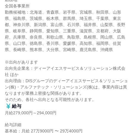
全国各事業所

勤務候補地：北海道、青森県、岩手県、宮城県、秋田県、山形
県、福島県、茨城県、栃木県、群馬県、埼玉県、千葉県、東京
都、神奈川県、新潟県、富山県、石川県、福井県、山梨県、長野
県、岐阜県、静岡県、愛知県、三重県、滋賀県、京都府、大阪
府、兵庫県、奈良県、和歌山県、鳥取県、島根県、岡山県、広島
県、山口県、徳島県、香川県、愛媛県、高知県、福岡県、佐賀
県、長崎県、熊本県、大分県、宮崎県、鹿児島県、沖縄県

※出向があります

出向先企業名：ディーアイエスサービス＆ソリューション株式会
社 ほか

出向理由：DISグループのディーアイエスサービス＆ソリューショ
ン(株)・アルファテック・ソリューションズ(株)は、事業内容は異
なりますが業務上密接な関係があります。

そのため、各社へ出向となる可能性があります。
給与
月給279,000円～294,000円
給与詳細

基本給：月給 27万9000円 〜 29万4000円
