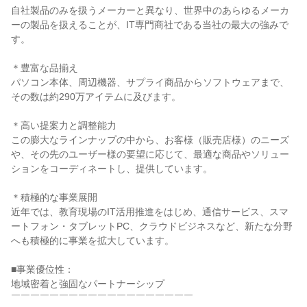
自社製品のみを扱うメーカーと異なり、世界中のあらゆるメーカ
ーの製品を扱えることが、IT専門商社である当社の最大の強みで
す。

＊豊富な品揃え

パソコン本体、周辺機器、サプライ商品からソフトウェアまで、
その数は約290万アイテムに及びます。

＊高い提案力と調整能力

この膨大なラインナップの中から、お客様（販売店様）のニーズ
や、その先のユーザー様の要望に応じて、最適な商品やソリュー
ションをコーディネートし、提供しています。

＊積極的な事業展開

近年では、教育現場のIT活用推進をはじめ、通信サービス、スマ
ートフォン・タブレットPC、クラウドビジネスなど、新たな分野
へも積極的に事業を拡大しています。

■事業優位性：

地域密着と強固なパートナーシップ

￣￣￣￣￣￣￣￣￣￣￣￣￣￣￣￣￣￣￣
