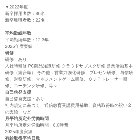
▼2022年度

新卒採用者数：80名

新卒離職者数：22名

平均勤続年数
平均勤続年数：12.3年

研修
研修：あり

入社時研修 PC商品知識研修 クラウドサブスク研修 営業活動基本
研修（総合職） その他：営業力強化研修、プレゼン研修、与信研
修、財務研修、マネジメントゲーム研修、ＯＪＴトレーナー研
自己啓発支援
自己啓発支援：あり

社内規定に基づく、通信教育受講費用補助、資格取得時の祝い金
月平均所定外労働時間
月平均所定外労働時間：8.6時間

有給取得平均日数