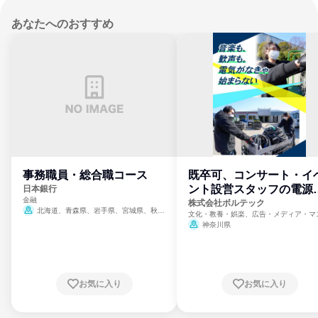
あなたへのおすすめ
事務職員・総合職コース
既卒可、コンサート・イ
ント設営スタッフの電源
日本銀行
金融
門
株式会社ボルテック
北海道、青森県、岩手県、宮城県、秋田
文化・教養・娯楽、広告・メディア・マ
県、山形県、福島県、茨城県、群馬県、埼玉
ミ、電力・ガス・水道・エネルギー
神奈川県
県、東京都、神奈川県、新潟県、富山県、石
川県、福井県、山梨県、長野県、静岡県、愛
知県、京都府、大阪府、兵庫県、鳥取県、島
根県、岡山県、広島県、山口県、徳島県、香
川県、愛媛県、高知県、福岡県、佐賀県、長
お気に入り
お気に入り
崎県、熊本県、大分県、宮崎県、鹿児島県、
沖縄県