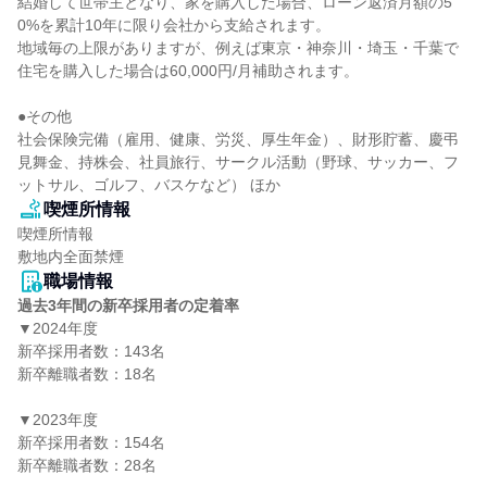
結婚して世帯主となり、家を購入した場合、ローン返済月額の5
0%を累計10年に限り会社から支給されます。

地域毎の上限がありますが、例えば東京・神奈川・埼玉・千葉で
住宅を購入した場合は60,000円/月補助されます。

●その他

社会保険完備（雇用、健康、労災、厚生年金）、財形貯蓄、慶弔
見舞金、持株会、社員旅行、サークル活動（野球、サッカー、フ
ットサル、ゴルフ、バスケなど） ほか
喫煙所情報
喫煙所情報

敷地内全面禁煙
職場情報
過去3年間の新卒採用者の定着率
▼2024年度

新卒採用者数：143名

新卒離職者数：18名

▼2023年度

新卒採用者数：154名

新卒離職者数：28名
