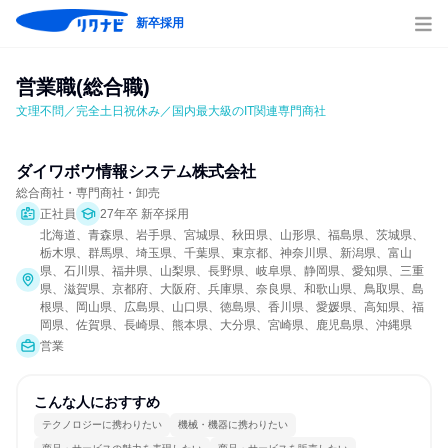
新卒採用
営業職(総合職)
文理不問／完全土日祝休み／国内最大級のIT関連専門商社
ダイワボウ情報システム株式会社
総合商社・専門商社・卸売
正社員
27年卒 新卒採用
北海道、青森県、岩手県、宮城県、秋田県、山形県、福島県、茨城県、
栃木県、群馬県、埼玉県、千葉県、東京都、神奈川県、新潟県、富山
県、石川県、福井県、山梨県、長野県、岐阜県、静岡県、愛知県、三重
県、滋賀県、京都府、大阪府、兵庫県、奈良県、和歌山県、鳥取県、島
根県、岡山県、広島県、山口県、徳島県、香川県、愛媛県、高知県、福
岡県、佐賀県、長崎県、熊本県、大分県、宮崎県、鹿児島県、沖縄県
営業
こんな人におすすめ
テクノロジーに携わりたい
機械・機器に携わりたい