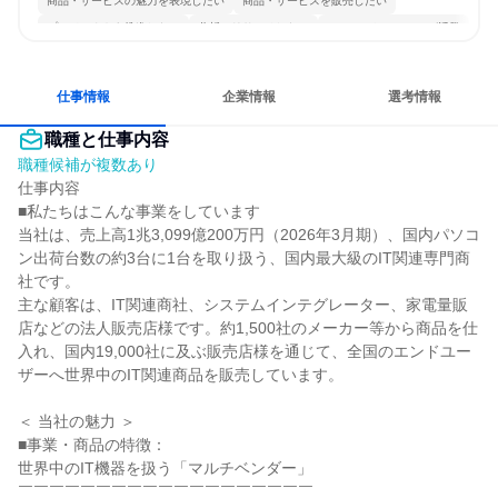
商品・サービスの魅力を表現したい
商品・サービスを販売したい
プロジェクトを推進したい
分析・リサーチしたい
コミュニケーションが活発
常に新しいものに挑戦
若手が裁量を持てる環境
人とたくさん会話する
仕事情報
企業情報
選考情報
職種と仕事内容
職種候補が複数あり
仕事内容

■私たちはこんな事業をしています

当社は、売上高1兆3,099億200万円（2026年3月期）、国内パソコ
ン出荷台数の約3台に1台を取り扱う、国内最大級のIT関連専門商
社です。

主な顧客は、IT関連商社、システムインテグレーター、家電量販
店などの法人販売店様です。約1,500社のメーカー等から商品を仕
入れ、国内19,000社に及ぶ販売店様を通じて、全国のエンドユー
ザーへ世界中のIT関連商品を販売しています。

＜ 当社の魅力 ＞

■事業・商品の特徴：

世界中のIT機器を扱う「マルチベンダー」

￣￣￣￣￣￣￣￣￣￣￣￣￣￣￣￣￣￣￣
