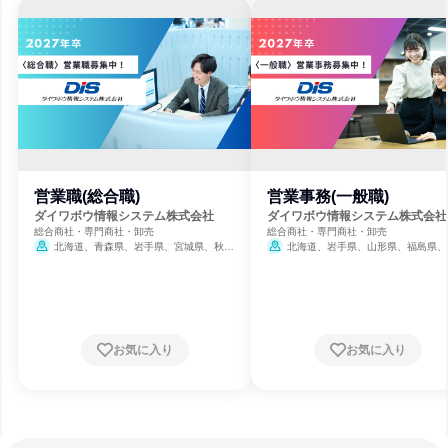
営業職(総合職)
営業事務(一般職)
ダイワボウ情報システム株式会社
ダイワボウ情報システム株式会社
総合商社・専門商社・卸売
総合商社・専門商社・卸売
北海道、青森県、岩手県、宮城県、秋田
北海道、岩手県、山形県、福島県、
県、山形県、福島県、茨城県、栃木県、群馬
県、千葉県、東京都、福井県、岐阜県、
県、埼玉県、千葉県、東京都、神奈川県、新
県、愛知県、広島県、山口県、高知県、
潟県、富山県、石川県、福井県、山梨県、長
県、宮崎県、鹿児島県、沖縄県
野県、岐阜県、静岡県、愛知県、三重県、滋
賀県、京都府、大阪府、兵庫県、奈良県、和
歌山県、鳥取県、島根県、岡山県、広島県、
お気に入り
お気に入り
山口県、徳島県、香川県、愛媛県、高知県、
福岡県、佐賀県、長崎県、熊本県、大分県、
宮崎県、鹿児島県、沖縄県