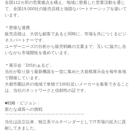
全国112カ所の営業拠点を構え、地域に密着した営業活動を通じ
て、全国19,000社の販売店様と強固なパートナーシップを築いて
います。

＊密接な連携

販売店様は、大切な顧客であると同時に、市場を共につくるビジ
ネスパートナーです。

ユーザーニーズの分析から販売戦略の立案まで、互いに協力し合
いながら市場開拓を進めています。

＊展示会「DISわぁるど」

当社が取り扱う最新機器を一堂に集めた大規模展示会を毎年各地
で開催しています。

大都市圏以外の地域で単独で100社近いメーカーを集客できること
は、当社のネットワークと信頼性の証です。

■戦略・ビジョン：

新たな成長への挑戦

￣￣￣￣￣￣￣￣￣￣￣￣￣￣￣￣￣￣￣

当社は設立以来、独立系マルチベンダーとしてIT市場の拡大に貢
献してきました。
