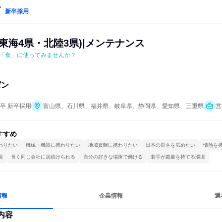
新卒採用
東海4県・北陸3県)|メンテナンス
「食」に使ってみませんか？
ゼン
年卒 新卒採用
富山県、石川県、福井県、岐阜県、静岡県、愛知県、三重県
営
すすめ
わりたい
機械・機器に携わりたい
地域貢献に携わりたい
日本の良さを広めたい
情熱を
視
長く同じ会社に居続けられる
自分の好きな場所で働ける
若手が裁量を持てる環境
情報
企業情報
選
内容