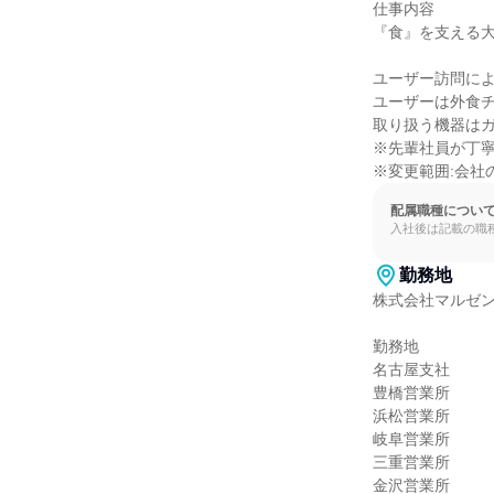
仕事内容

『食』を支える大
ユーザー訪問によ
ユーザーは外食チ
取り扱う機器はガ
※先輩社員が丁寧
※変更範囲:会社
配属職種につい
入社後は記載の職
勤務地
株式会社マルゼン
勤務地

名古屋支社

豊橋営業所

浜松営業所

岐阜営業所

三重営業所

金沢営業所
