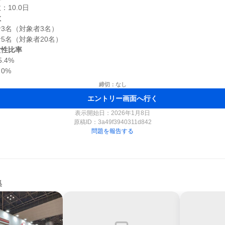
数
3名（対象者3名）

女性比率
4%

締切：なし
エントリー画面へ行く
表示開始日：2026年1月8日
原稿ID：
3a49f3940311d842
問題を報告する
集