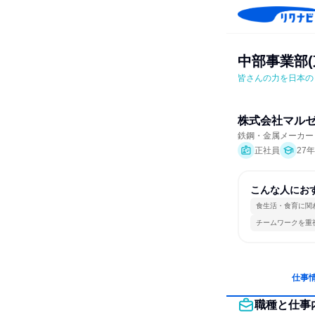
中部事業部(
皆さんの力を日本の
株式会社マル
鉄鋼・金属メーカー
正社員
27
こんな人にお
食生活・食育に関
チームワークを重
仕事
職種と仕事