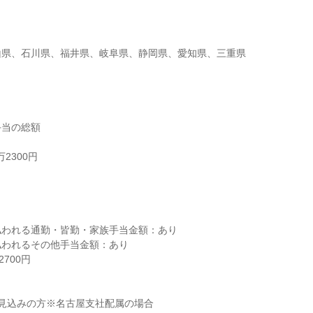
山県、石川県、福井県、岐阜県、静岡県、愛知県、三重県
当の総額

2300円



われる通勤・皆勤・家族手当金額：あり

われるその他手当金額：あり

700円

 見込みの方※名古屋支社配属の場合
