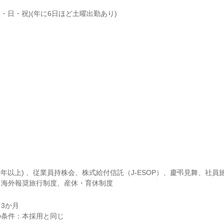
・日・祝)(年に6日ほど土曜出勤あり)

3年以上) 、従業員持株会、株式給付信託（J-ESOP）、慶弔見舞、社
、海外報奨旅行制度、産休・育休制度
3か月
