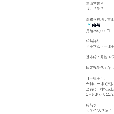
富山営業所

福井営業所

勤務候補地：富
給与
月給295,000円
給与詳細

※基本給・一律手
基本給：月給 18万
固定残業代：なし
【一律手当】

全員に一律で支払
全員に一律で支払
1ヶ月あたり11万2
給与例

大学卒/大学院了