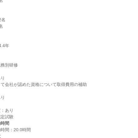


名



り

：あり

働時間
数