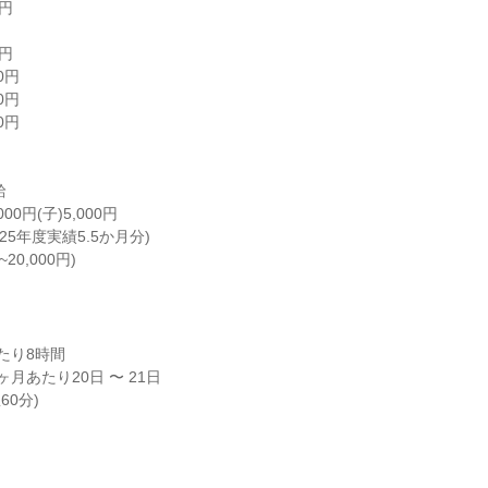
円

円

円

円

円



0円(子)5,000円

025年度実績5.5か月分)

~20,000円)
り8時間

月あたり20日 〜 21日

憩60分)