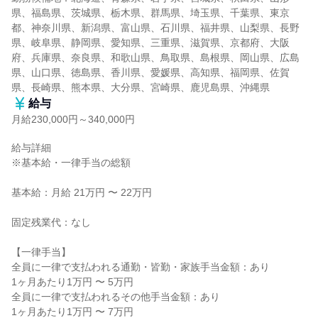
県、福島県、茨城県、栃木県、群馬県、埼玉県、千葉県、東京
都、神奈川県、新潟県、富山県、石川県、福井県、山梨県、長野
県、岐阜県、静岡県、愛知県、三重県、滋賀県、京都府、大阪
府、兵庫県、奈良県、和歌山県、鳥取県、島根県、岡山県、広島
県、山口県、徳島県、香川県、愛媛県、高知県、福岡県、佐賀
県、長崎県、熊本県、大分県、宮崎県、鹿児島県、沖縄県
給与
月給230,000円～340,000円
給与詳細

※基本給・一律手当の総額

基本給：月給 21万円 〜 22万円

固定残業代：なし

【一律手当】

全員に一律で支払われる通勤・皆勤・家族手当金額：あり

1ヶ月あたり1万円 〜 5万円

全員に一律で支払われるその他手当金額：あり

1ヶ月あたり1万円 〜 7万円
