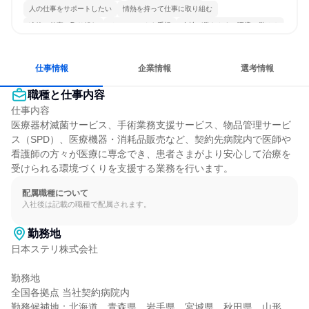
人の仕事をサポートしたい
情熱を持って仕事に取り組む
冷静に仕事に取り組む
チームワークを重視
女性が働きやすい環境で働ける
多様な職種の人と関われる
若手が裁量を持てる環境
人とたくさん会話する
仕事情報
企業情報
選考情報
職種と仕事内容
仕事内容

医療器材滅菌サービス、手術業務支援サービス、物品管理サービ
ス（SPD）、医療機器・消耗品販売など、契約先病院内で医師や
看護師の方々が医療に専念でき、患者さまがより安心して治療を
受けられる環境づくりを支援する業務を行います。
配属職種について
入社後は記載の職種で配属されます。
勤務地
日本ステリ株式会社

勤務地

全国各拠点 当社契約病院内

勤務候補地：北海道、青森県、岩手県、宮城県、秋田県、山形