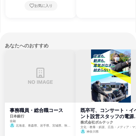
賀県、京都府、大阪府、兵庫県、奈良県、和
お気に入り
歌山県、鳥取県、島根県、岡山県、広島県、
山口県、徳島県、香川県、愛媛県、高知県、
福岡県、佐賀県、長崎県、熊本県、大分県、
宮崎県、鹿児島県、沖縄県
あなたへのおすすめ
事務職員・総合職コース
既卒可、コンサート・イ
ント設営スタッフの電源
日本銀行
金融
門
株式会社ボルテック
北海道、青森県、岩手県、宮城県、秋田
文化・教養・娯楽、広告・メディア・マ
県、山形県、福島県、茨城県、群馬県、埼玉
ミ、電力・ガス・水道・エネルギー
神奈川県
県、東京都、神奈川県、新潟県、富山県、石