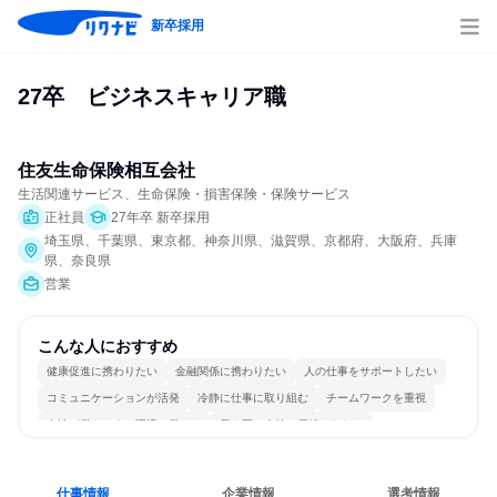
新卒採用
27卒　ビジネスキャリア職
住友生命保険相互会社
生活関連サービス、生命保険・損害保険・保険サービス
正社員
27年卒 新卒採用
埼玉県、千葉県、東京都、神奈川県、滋賀県、京都府、大阪府、兵庫
県、奈良県
営業
こんな人におすすめ
健康促進に携わりたい
金融関係に携わりたい
人の仕事をサポートしたい
コミュニケーションが活発
冷静に仕事に取り組む
チームワークを重視
女性が働きやすい環境で働ける
長く同じ会社に居続けられる
仕事情報
企業情報
選考情報