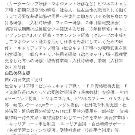
（リーダーシップ研修・マネジメント研修など）ビジネスキャリ
ア職：初期育成期間の研修・社会人・住友生命の職員として働く
うえで必要な基礎知識や周囲へ主体的に働きかける姿勢を身につ
ける研修。（入社時研修、フォロー研修、２年目情報交換会）・
初期育成期間の成長度合いを確認する研修（３年目研修）キャリ
アプランに合わせた研修・マネジメント研修（グループの中核と
してマネジメント能力を活かし仕事を円滑にしていくための研
修）・キャリアステップ研修（総合キャリア職への職種変更を目
指す研修）・総合キャリア任用者研修（総合キャリア職へ職種変
更をした方への研修）総合営業職：入社時研修、階層（入社年
自己啓発支援
自己啓発支援：あり

総合キャリア職・ビジネスキャリア職： ・ＦＰ資格取得支援：Ｆ
Ｐ資格取得にあたっての受験対策講座（映像教材）を提供 ・社内
eラーニング制度：ビジネススキル、ビジネスマナー、ＯＡスキル
等、幅広いテーマのeラーニングを提供 ・社外教育利用支援：社
外講習・通信教育の斡旋ならびに利用時の費用を一部補助 ・資格
取得時一時金支給：取得資格に応じて一時金を支給  総合営業職： 
・キャリアコース申告制度 ・キャリア面談 ・自己研鑽サポート