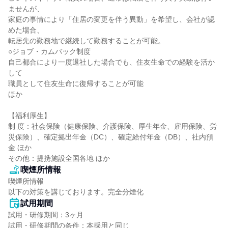
ませんが、

家庭の事情により「住居の変更を伴う異動」を希望し、会社が認
めた場合、

転居先の勤務地で継続して勤務することが可能。

○ジョブ・カムバック制度

自己都合により一度退社した場合でも、住友生命での経験を活か
して

職員として住友生命に復帰することが可能

ほか

【福利厚生】

制 度：社会保険（健康保険、介護保険、厚生年金、雇用保険、労
災保険）、確定拠出年金（DC）、確定給付年金（DB）、社内預
金 ほか

その他：提携施設全国各地 ほか
喫煙所情報
喫煙所情報

以下の対策を講じております。完全分煙化
試用期間
試用・研修期間：3ヶ月
