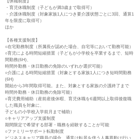
【休職制度】

・育児休職制度（子どもが満3歳まで取得可）

・介護休職制度（対象家族1人につき要介護状態ごとに3回、通算1
年を限度に取得可）

ほか

【各種支援制度】

○在宅勤務制度（所属長が認めた場合、自宅等において勤務可能）

○育児による時間短縮措置（子どもが小学校を卒業するまで、短時
間勤務(6H)、

時間外勤務・休日勤務の免除のいずれか選択可能）

○介護による時間短縮措置（対象とする家族1人につき短時間勤務
(6H)

開始から3年間取得可能。また、対象とする家族の介護終了まで

時間外勤務・休日勤務の免除可能）

○育児費用補助（産前産後休暇、育児休職を6週間以上取得後復職
した職員を対象に、

子どもの小学校入学前月まで補助）

○キャリアアップ支援制度

期間限定で希望する部署・職務を経験することが可能

○ファミリーサポート転勤制度

ビジネスキャリア職員の場合、通常は転居を伴う人事異動は行い