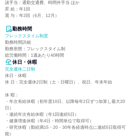
諸手当：通勤交通費、時間外手当 ほか

昇 給：年1回

賞 与：年2回（6月、12月）

勤務時間
フレックスタイム制度
勤務時間詳細

勤務形態：フレックスタイム制

総労働時間：1週あたり40時間
休日・休暇
完全週休二日制
休日・休暇

休 日：完全週休2日制（土・日曜日）、祝日、年末年始

休 暇：

・年次有給休暇（初年度10日、以降毎年2日ずつ加算し最大20
日）

・連続年次有給休暇（年1回連続5日）

・健康増進休暇（年4日・時間単位で取得可）

・研究休暇（勤続満15・20・30年各経過時点に連続5日取得可
能）
