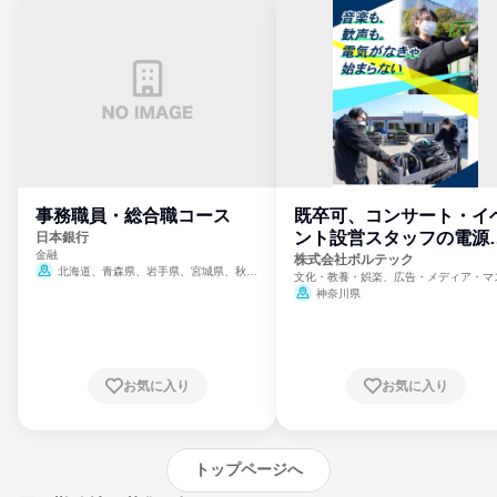
事務職員・総合職コース
既卒可、コンサート・イ
ント設営スタッフの電源
日本銀行
金融
門
株式会社ボルテック
北海道、青森県、岩手県、宮城県、秋田
文化・教養・娯楽、広告・メディア・マ
県、山形県、福島県、茨城県、群馬県、埼玉
ミ、電力・ガス・水道・エネルギー
神奈川県
県、東京都、神奈川県、新潟県、富山県、石
川県、福井県、山梨県、長野県、静岡県、愛
知県、京都府、大阪府、兵庫県、鳥取県、島
根県、岡山県、広島県、山口県、徳島県、香
川県、愛媛県、高知県、福岡県、佐賀県、長
お気に入り
お気に入り
崎県、熊本県、大分県、宮崎県、鹿児島県、
沖縄県
トップページへ