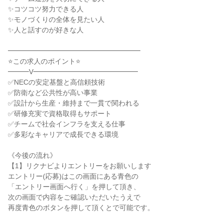
✨コツコツ努力できる人

✨モノづくりの全体を見たい人

✨人と話すのが好きな人

━━━━━━━━━━━━━━━━━━━

⭐この求人のポイント⭐

━━━V━━━━━━━━━━━━━━━

✅NECの安定基盤と高信頼技術

✅防衛など公共性が高い事業

✅設計から生産・維持まで一貫で関われる

✅研修充実で資格取得もサポート

✅チームで社会インフラを支える仕事

✅多彩なキャリアで成長できる環境

《今後の流れ》

【1】リクナビよりエントリーをお願いします

エントリー(応募)はこの画面にある青色の

「エントリー画面へ行く」を押して頂き、

次の画面で内容をご確認いただいたうえで

再度青色のボタンを押して頂くとで可能です。
