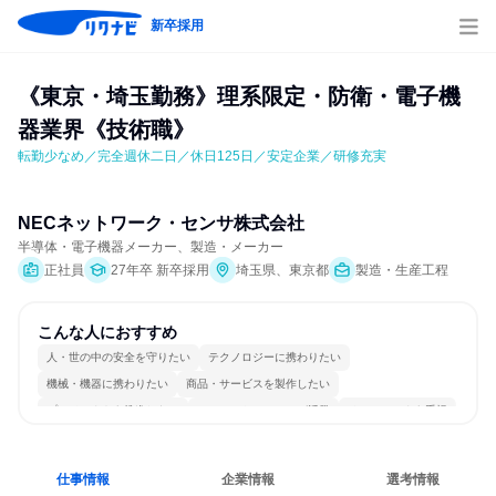
新卒採用
《東京・埼玉勤務》理系限定・防衛・電子機
器業界《技術職》
転勤少なめ／完全週休二日／休日125日／安定企業／研修充実
NECネットワーク・センサ株式会社
半導体・電子機器メーカー、製造・メーカー
正社員
27年卒 新卒採用
埼玉県、東京都
製造・生産工程
こんな人におすすめ
人・世の中の安全を守りたい
テクノロジーに携わりたい
機械・機器に携わりたい
商品・サービスを製作したい
プロジェクトを推進したい
コミュニケーションが活発
チームワークを重視
長く同じ会社に居続けられる
一つの専門分野を極める
人とたくさん会話する
仕事情報
企業情報
選考情報