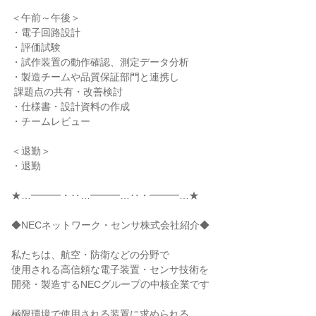
＜午前～午後＞

・電子回路設計

・評価試験

・試作装置の動作確認、測定データ分析

・製造チームや品質保証部門と連携し

 課題点の共有・改善検討

・仕様書・設計資料の作成

・チームレビュー

＜退勤＞

・退勤

★…━━━・‥…━━━…‥・━━━…★

◆NECネットワーク・センサ株式会社紹介◆

私たちは、航空・防衛などの分野で

使用される高信頼な電子装置・センサ技術を

開発・製造するNECグループの中核企業です

極限環境で使用される装置に求められる
