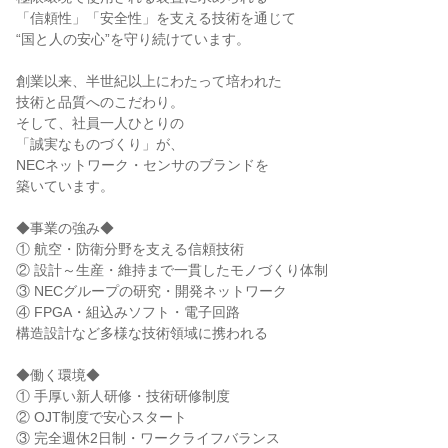
「信頼性」「安全性」を支える技術を通じて

“国と人の安心”を守り続けています。

創業以来、半世紀以上にわたって培われた

技術と品質へのこだわり。

そして、社員一人ひとりの

「誠実なものづくり」が、

NECネットワーク・センサのブランドを

築いています。

◆事業の強み◆

① 航空・防衛分野を支える信頼技術

② 設計～生産・維持まで一貫したモノづくり体制

③ NECグループの研究・開発ネットワーク

④ FPGA・組込みソフト・電子回路

構造設計など多様な技術領域に携われる

◆働く環境◆

① 手厚い新人研修・技術研修制度

② OJT制度で安心スタート

③ 完全週休2日制・ワークライフバランス
