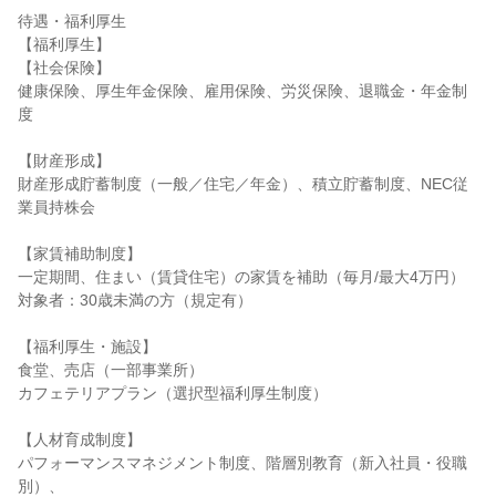
待遇・福利厚生

【福利厚生】

【社会保険】

健康保険、厚生年金保険、雇用保険、労災保険、退職金・年金制
度

【財産形成】

財産形成貯蓄制度（一般／住宅／年金）、積立貯蓄制度、NEC従
業員持株会

【家賃補助制度】

一定期間、住まい（賃貸住宅）の家賃を補助（毎月/最大4万円）

対象者：30歳未満の方（規定有）

【福利厚生・施設】

食堂、売店（一部事業所）

カフェテリアプラン（選択型福利厚生制度）

【人材育成制度】

パフォーマンスマネジメント制度、階層別教育（新入社員・役職
別）、
