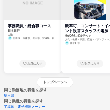
事務職員・総合職コース
既卒可、コンサート・イ
ント設営スタッフの電源
日本銀行
金融
門
株式会社ボルテック
北海道、青森県、岩手県、宮城県、秋田
文化・教養・娯楽、広告・メディア・マ
県、山形県、福島県、茨城県、群馬県、埼玉
ミ、電力・ガス・水道・エネルギー
神奈川県
県、東京都、神奈川県、新潟県、富山県、石
川県、福井県、山梨県、長野県、静岡県、愛
知県、京都府、大阪府、兵庫県、鳥取県、島
根県、岡山県、広島県、山口県、徳島県、香
川県、愛媛県、高知県、福岡県、佐賀県、長
お気に入り
お気に入り
崎県、熊本県、大分県、宮崎県、鹿児島県、
沖縄県
トップページへ
同じ勤務地の募集を探す
埼玉県
同じ業種の募集を探す
半導体・電子機器メーカー