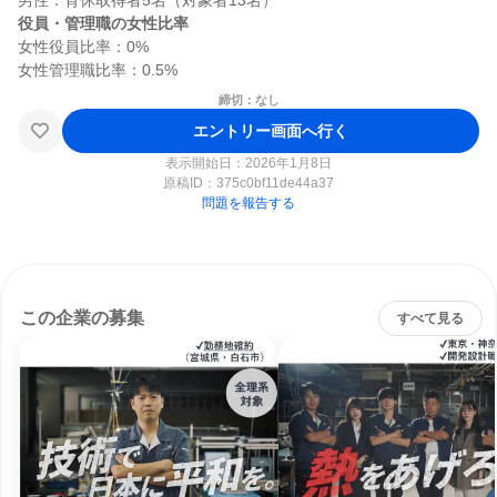
役員・管理職の女性比率
女性役員比率：0%

締切：なし
エントリー画面へ行く
表示開始日：2026年1月8日
原稿ID：
375c0bf11de44a37
問題を報告する
この企業の募集
すべて見る