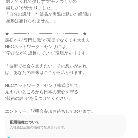
 教えてくれて少しずつ“モノづくりの

 楽しさ”が分かりました。」

「自分の設計した部品が実際に動いた瞬間の

 感動は忘れられません。」

★…━━━・‥…━━━…‥・━━━…★

最初から“専門知識”が完璧でなくても大丈夫

NECネットワーク・センサには、

“学びながら成長していく”環境があります。

「技術で社会を支えたい」その想いがあれ

ば、あなたの未来はここから広がります。

NECネットワーク・センサ株式会社で、

見えないところから日本の安心を守る

“技術の誇り”を見つけてください。

エントリー、説明会参加お待ちしております。
配属職種について
入社後は記載の職種で配属されます。