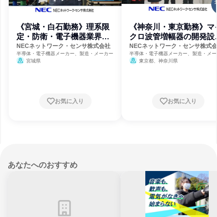
《宮城・白石勤務》理系限
《神奈川・東京勤務》マ
定・防衛・電子機器業界
クロ波管増幅器の開発設
《技術職》
職《技術職》
NECネットワーク・センサ株式会社
NECネットワーク・センサ株式
半導体・電子機器メーカー、製造・メーカー
半導体・電子機器メーカー、製造・メー
宮城県
東京都、神奈川県
お気に入り
お気に入り
あなたへのおすすめ