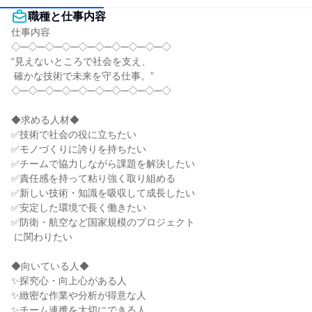
職種と仕事内容
仕事内容

◇─◇─◇─◇─◇─◇─◇─◇─◇─◇

“見えないところで社会を支え、

 確かな技術で未来を守る仕事。”

◇─◇─◇─◇─◇─◇─◇─◇─◇─◇

◆求める人材◆

✅技術で社会の役に立ちたい

✅モノづくりに誇りを持ちたい

✅チームで協力しながら課題を解決したい

✅責任感を持って粘り強く取り組める

✅新しい技術・知識を吸収して成長したい

✅安定した環境で長く働きたい

✅防衛・航空など国家規模のプロジェクト

 に関わりたい

◆向いている人◆

✨探究心・向上心がある人

✨緻密な作業や分析が得意な人

✨チーム連携を大切にできる人
