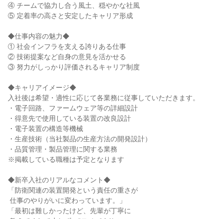
④ チームで協力し合う風土、穏やかな社風

⑤ 定着率の高さと安定したキャリア形成

◆仕事内容の魅力◆

① 社会インフラを支える誇りある仕事

② 技術提案など自身の意見を活かせる

③ 努力がしっかり評価されるキャリア制度

◆キャリアイメージ◆

入社後は希望・適性に応じて各業務に従事していただきます。

・電子回路、ファームウェア等の詳細設計

・得意先で使用している装置の改良設計

・電子装置の構造等機械

・生産技術（当社製品の生産方法の開発設計）

・品質管理・製品管理に関する業務

※掲載している職種は予定となります

◆新卒入社のリアルなコメント◆

「防衛関連の装置開発という責任の重さが

 仕事のやりがいに変わっています。」

「最初は難しかったけど、先輩が丁寧に
