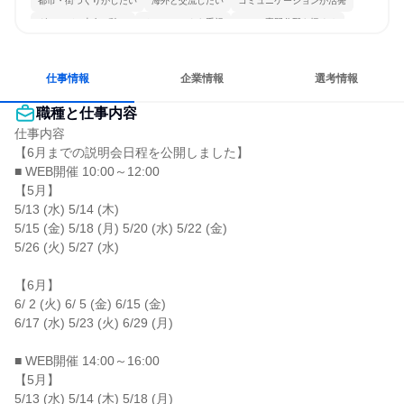
都市・街づくりがしたい
海外と交流したい
コミュニケーションが活発
グローバル志向が強い
チームワークを重視
一つの専門分野を極める
若手が裁量を持てる環境
人とたくさん会話する
仕事情報
企業情報
選考情報
職種と仕事内容
仕事内容

【6月までの説明会日程を公開しました】

■ WEB開催 10:00～12:00

【5月】

5/13 (水) 5/14 (木)

5/15 (金) 5/18 (月) 5/20 (水) 5/22 (金)

5/26 (火) 5/27 (水)

【6月】

6/ 2 (火) 6/ 5 (金) 6/15 (金)

6/17 (水) 5/23 (火) 6/29 (月)

■ WEB開催 14:00～16:00

【5月】

5/13 (水) 5/14 (木) 5/18 (月)
