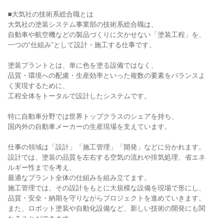
■大気社の技術系総合職とは

大気社の塗装システム事業部の技術系総合職は、

自動車や航空機などの製品づくりに欠かせない「塗装工程」を、

一つの“仕組み”として設計・施工する仕事です。

塗装プラントとは、単に色を塗る設備ではなく、

品質・環境への配慮・生産効率といった複数の要素をバランスよ
く実現するために、

工程全体をトータルで設計したシステムです。

特に自動車分野では世界トップクラスのシェアを持ち、

国内外の自動車メーカーの生産現場を支えています。

仕事の領域は「設計」「施工管理」「開発」などに分かれます。

設計では、塗装の品質を左右する空気の流れや排気処理、省エネ
ルギー性までを考え、

最適なプラント全体の仕組みを組み立てます。

施工管理では、その設計をもとに大規模な設備を現場で形にし、

品質・安全・納期を守りながらプロジェクトを進めていきます。

また、ロボット塗装や自動化設備など、新しい技術の開発にも関