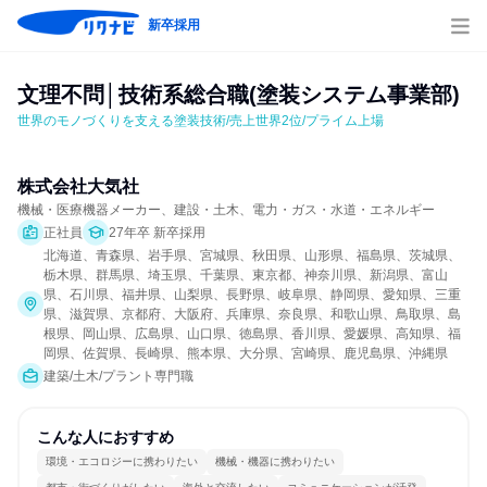
新卒採用
文理不問│技術系総合職(塗装システム事業部)
世界のモノづくりを支える塗装技術/売上世界2位/プライム上場
株式会社大気社
機械・医療機器メーカー、建設・土木、電力・ガス・水道・エネルギー
正社員
27年卒 新卒採用
北海道、青森県、岩手県、宮城県、秋田県、山形県、福島県、茨城県、
栃木県、群馬県、埼玉県、千葉県、東京都、神奈川県、新潟県、富山
県、石川県、福井県、山梨県、長野県、岐阜県、静岡県、愛知県、三重
県、滋賀県、京都府、大阪府、兵庫県、奈良県、和歌山県、鳥取県、島
根県、岡山県、広島県、山口県、徳島県、香川県、愛媛県、高知県、福
岡県、佐賀県、長崎県、熊本県、大分県、宮崎県、鹿児島県、沖縄県
建築/土木/プラント専門職
こんな人におすすめ
環境・エコロジーに携わりたい
機械・機器に携わりたい