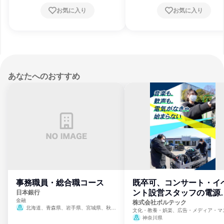
お気に入り
お気に入り
あなたへのおすすめ
事務職員・総合職コース
既卒可、コンサート・イ
ント設営スタッフの電源
日本銀行
金融
門
株式会社ボルテック
北海道、青森県、岩手県、宮城県、秋田
文化・教養・娯楽、広告・メディア・マ
県、山形県、福島県、茨城県、群馬県、埼玉
ミ、電力・ガス・水道・エネルギー
神奈川県
県、東京都、神奈川県、新潟県、富山県、石