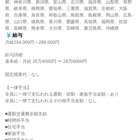
都、神奈川県、新潟県、富山県、石川県、福井県、山梨県、長野
県、岐阜県、静岡県、愛知県、三重県、滋賀県、京都府、大阪
府、兵庫県、奈良県、和歌山県、鳥取県、島根県、岡山県、広島
県、山口県、徳島県、香川県、愛媛県、高知県、福岡県、佐賀
県、長崎県、熊本県、大分県、宮崎県、鹿児島県、沖縄県
給与
月給254,000円～286,000円
給与詳細

基本給：月給 25万4000円 〜 28万6000円

固定残業代：なし

【一律手当】

全員に一律で支払われる通勤・皆勤・家族手当金額：あり

全員に一律で支払われるその他手当金額：なし

■通勤交通費全額支給

■時間外手当

■住宅手当

■家族手当、
