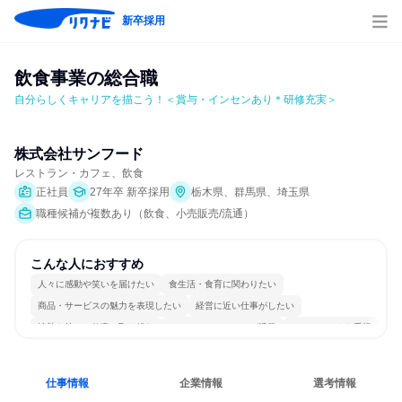
新卒採用
飲食事業の総合職
自分らしくキャリアを描こう！＜賞与・インセンあり＊研修充実＞
株式会社サンフード
レストラン・カフェ、飲食
正社員
27年卒 新卒採用
栃木県、群馬県、埼玉県
職種候補が複数あり（飲食、小売販売/流通）
こんな人におすすめ
人々に感動や笑いを届けたい
食生活・食育に関わりたい
商品・サービスの魅力を表現したい
経営に近い仕事がしたい
情熱を持って仕事に取り組む
コミュニケーションが活発
チームワークを重視
長く同じ会社に居続けられる
若手が裁量を持てる環境
人とたくさん会話する
仕事情報
企業情報
選考情報