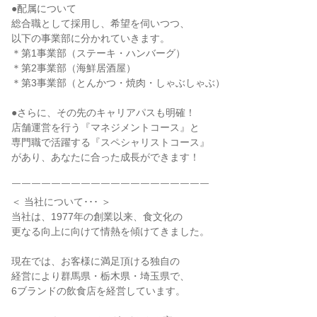
●配属について

総合職として採用し、希望を伺いつつ、

以下の事業部に分かれていきます。

＊第1事業部（ステーキ・ハンバーグ）

＊第2事業部（海鮮居酒屋）

＊第3事業部（とんかつ・焼肉・しゃぶしゃぶ）

●さらに、その先のキャリアパスも明確！

店舗運営を行う『マネジメントコース』と

専門職で活躍する『スペシャリストコース』

があり、あなたに合った成長ができます！

￣￣￣￣￣￣￣￣￣￣￣￣￣￣￣￣￣￣￣￣

＜ 当社について･･･ ＞

当社は、1977年の創業以来、食文化の

更なる向上に向けて情熱を傾けてきました。

現在では、お客様に満足頂ける独自の

経営により群馬県・栃木県・埼玉県で、

6ブランドの飲食店を経営しています。
