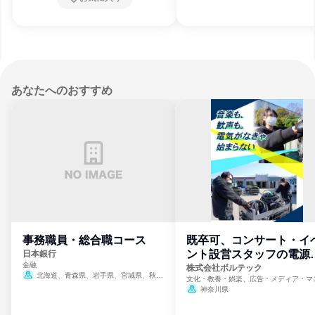
あなたへのおすすめ
事務職員・総合職コース
既卒可、コンサート・イ
ント設営スタッフの電源
日本銀行
金融
門
株式会社ボルテック
北海道、青森県、岩手県、宮城県、秋田
文化・教養・娯楽、広告・メディア・マ
県、山形県、福島県、茨城県、群馬県、埼玉
ミ、電力・ガス・水道・エネルギー
神奈川県
県、東京都、神奈川県、新潟県、富山県、石
川県、福井県、山梨県、長野県、静岡県、愛