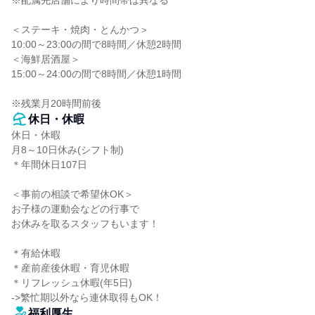
※配属先店舗により時間帯は異なる

＜ステーキ・焼肉・とんかつ＞

10:00～23:00の間で8時間／休憩2時間

＜海鮮居酒屋＞

15:00～24:00の間で8時間／休憩1時間

※残業月20時間前後
休日・休暇
休日・休暇

月8～10日休み(シフト制)

＊年間休日107日

＜事前の相談で希望休OK＞

お子様の運動会などの行事で

お休みを取るスタッフもいます！

＊有給休暇

＊産前産後休暇・育児休暇

＊リフレッシュ休暇(年5日)

->繁忙期以外なら連休取得もOK！
福利厚生