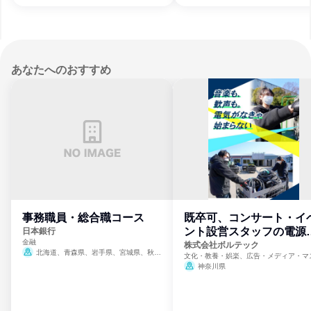
あなたへのおすすめ
事務職員・総合職コース
既卒可、コンサート・イ
ント設営スタッフの電源
日本銀行
金融
門
株式会社ボルテック
北海道、青森県、岩手県、宮城県、秋田
文化・教養・娯楽、広告・メディア・マ
県、山形県、福島県、茨城県、群馬県、埼玉
ミ、電力・ガス・水道・エネルギー
神奈川県
県、東京都、神奈川県、新潟県、富山県、石
川県、福井県、山梨県、長野県、静岡県、愛
知県、京都府、大阪府、兵庫県、鳥取県、島
根県、岡山県、広島県、山口県、徳島県、香