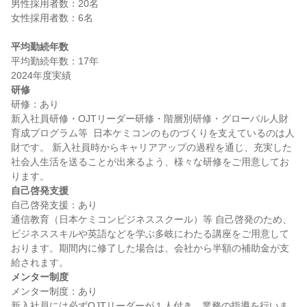
男性採用者数：20名

女性採用者数：6名

平均勤続年数
平均勤続年数：17年

研修
研修：あり

新入社員研修・OJTリーダー研修・階層別研修・グローバル人財
育成プログラム等  日本ケミコンのものづくりを支えているのは人
財です。 新入社員時からキャリアアップの過程を通じ、充実した
社会人生活を送ることが出来るよう、様々な研修をご用意してお
自己啓発支援
自己啓発支援：あり

通信教育（日本ケミコンビジネススクール）等 自己啓発のため、
ビジネススキルや英語などを学ぶ多岐にわたる講座をご用意して
おります。期間内に修了した場合は、会社から半額の補助金が支
メンター制度
メンター制度：あり

新入社員には必ずOJTリーダーが１人付き、業務の指導を行いま