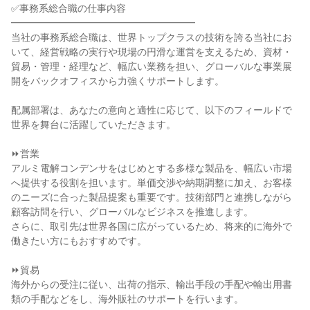
✅事務系総合職の仕事内容

━━━━━━━━━━━━━━━━━━━

当社の事務系総合職は、世界トップクラスの技術を誇る当社にお
いて、経営戦略の実行や現場の円滑な運営を支えるため、資材・
貿易・管理・経理など、幅広い業務を担い、グローバルな事業展
開をバックオフィスから力強くサポートします。

配属部署は、あなたの意向と適性に応じて、以下のフィールドで
世界を舞台に活躍していただきます。

⏩営業

アルミ電解コンデンサをはじめとする多様な製品を、幅広い市場
へ提供する役割を担います。単価交渉や納期調整に加え、お客様
のニーズに合った製品提案も重要です。技術部門と連携しながら
顧客訪問を行い、グローバルなビジネスを推進します。

さらに、取引先は世界各国に広がっているため、将来的に海外で
働きたい方にもおすすめです。

⏩貿易

海外からの受注に従い、出荷の指示、輸出手段の手配や輸出用書
類の手配などをし、海外販社のサポートを行います。
