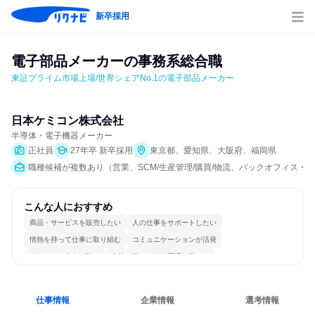
新卒採用
電子部品メーカーの事務系総合職
東証プライム市場上場/世界シェアNo.1の電子部品メーカー
日本ケミコン株式会社
半導体・電子機器メーカー
正社員
27年卒 新卒採用
東京都、愛知県、大阪府、福岡県
職種候補が複数あり（営業、SCM/生産管理/購買/物流、バックオフィス・事務
こんな人におすすめ
商品・サービスを販売したい
人の仕事をサポートしたい
情熱を持って仕事に取り組む
コミュニケーションが活発
グローバル志向が強い
女性が働きやすい環境で働ける
長く同じ会社に居続けられる
多様な職種の人と関われる
一つの専門分野を極める
若手が裁量を持てる環境
仕事情報
企業情報
選考情報