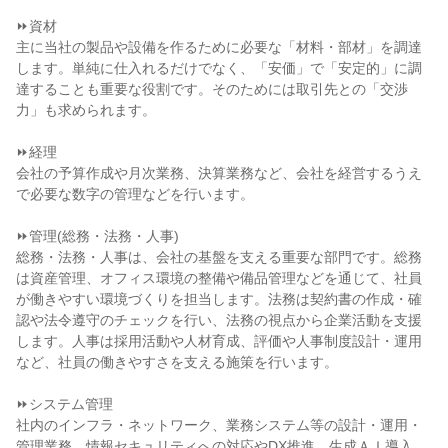
⏩資材

主に当社の製品や設備を作るために必要な「材料・部材」を調達
します。単純に仕入れるだけでなく、「安価」で「安定的」に調
達することも重要な役割です。そのためには取引先との「交渉
力」も求められます。

⏩経理

会社の予算作成や月次業務、決算業務など、会社を経営するうえ
で必要な数字の管理などを行います。

⏩管理(総務・法務・人事)

総務・法務・人事は、会社の基盤を支える重要な部門です。総務
は資産管理、オフィス環境の整備や備品管理などを通じて、社員
が働きやすい環境づくりを担当します。法務は契約書の作成・確
認や法令遵守のチェックを行い、法務の視点から企業活動を支援
します。人事は採用活動や人材育成、評価や人事制度設計・運用
など、社員の働きやすさを支える施策を行います。

⏩システム管理

社内のインフラ・ネットワーク、業務システム等の設計・運用・
管理業務、情報セキュリティへの対応やDX推進、生成ＡＩ導入、