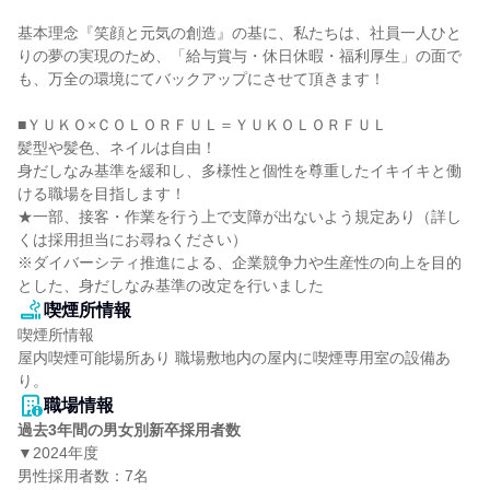
基本理念『笑顔と元気の創造』の基に、私たちは、社員一人ひと
りの夢の実現のため、「給与賞与・休日休暇・福利厚生」の面で
も、万全の環境にてバックアップにさせて頂きます！

■ＹＵＫＯ×ＣＯＬＯＲＦＵＬ＝ＹＵＫＯＬＯＲＦＵＬ

髪型や髪色、ネイルは自由！

身だしなみ基準を緩和し、多様性と個性を尊重したイキイキと働
ける職場を目指します！

★一部、接客・作業を行う上で支障が出ないよう規定あり（詳し
くは採用担当にお尋ねください）

※ダイバーシティ推進による、企業競争力や生産性の向上を目的
とした、身だしなみ基準の改定を行いました
喫煙所情報
喫煙所情報

屋内喫煙可能場所あり 職場敷地内の屋内に喫煙専用室の設備あ
り。
職場情報
過去3年間の男女別新卒採用者数
▼2024年度

男性採用者数：7名
