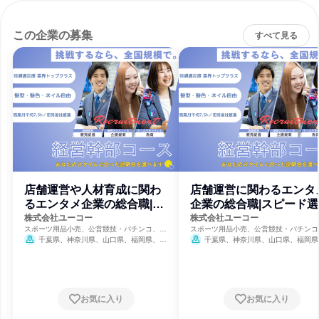
この企業の募集
すべて見る
店舗運営や人材育成に関わ
店舗運営に関わるエンタ
るエンタメ企業の総合職|説
企業の総合職|スピード選
明会コース
コース
株式会社ユーコー
株式会社ユーコー
スポーツ用品小売、公営競技・パチンコ、不
スポーツ用品小売、公営競技・パチンコ
動産
動産
千葉県、神奈川県、山口県、福岡県、佐
千葉県、神奈川県、山口県、福岡県
賀県、長崎県、熊本県、大分県、宮崎県、鹿
賀県、長崎県、熊本県、大分県、宮崎県
児島県
児島県
お気に入り
お気に入り