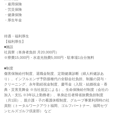
・雇用保険

・労災保険

・健康保険

・厚生年金

待遇・福利厚生

【福利厚生】

■施設

社員寮（単身者負担 月20,000円）

※寮費15,000円・水道光熱費5,000円・駐車場1台分無料

■制度

傷害保険給付制度、退職金制度、定期健康診断（婦人科健診あ
り）、インフルエンザ予防接種代の全額会社負担、制服の貸与・
クリーニング、永年勤続祝金制度、慶弔金（入院・結婚祝金・香
典・災害見舞金 ※当社規定による）、生命保険給付制度（会社の
加入・支払 ※3年以上勤務者）、単身赴任者帰省旅費負担制度
（月1回）、親介護・子の看護休暇制度、グループ事業利用時の社
員割（トータルワークアウト福岡、ゴルフパートナー、福岡セヴ
ンヒルズゴルフ倶楽部） など
