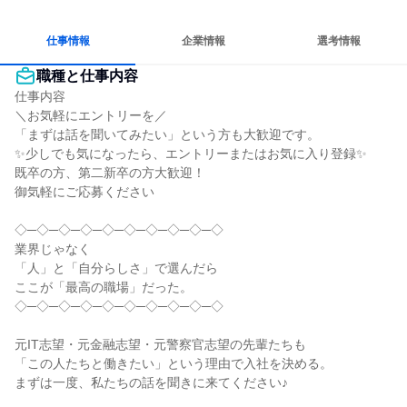
個人の能力を重視
女性が働きやすい環境で働ける
自分の好きな場所で働ける
仕事情報
企業情報
選考情報
職種と仕事内容
仕事内容

＼お気軽にエントリーを／

「まずは話を聞いてみたい」という方も大歓迎です。

✨少しでも気になったら、エントリーまたはお気に入り登録✨

既卒の方、第二新卒の方大歓迎！

御気軽にご応募ください

◇─◇─◇─◇─◇─◇─◇─◇─◇─◇

業界じゃなく

「人」と「自分らしさ」で選んだら

ここが「最高の職場」だった。

◇─◇─◇─◇─◇─◇─◇─◇─◇─◇

元IT志望・元金融志望・元警察官志望の先輩たちも

「この人たちと働きたい」という理由で入社を決める。

まずは一度、私たちの話を聞きに来てください♪
