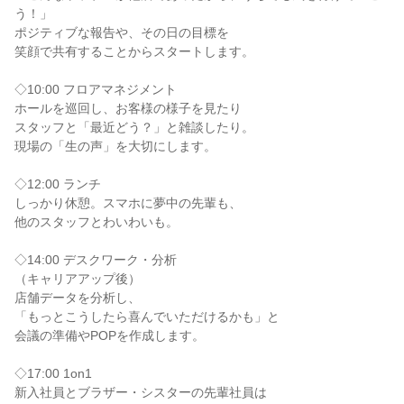
う！」

ポジティブな報告や、その日の目標を

笑顔で共有することからスタートします。

◇10:00 フロアマネジメント

ホールを巡回し、お客様の様子を見たり

スタッフと「最近どう？」と雑談したり。

現場の「生の声」を大切にします。

◇12:00 ランチ

しっかり休憩。スマホに夢中の先輩も、

他のスタッフとわいわいも。

◇14:00 デスクワーク・分析

（キャリアアップ後）

店舗データを分析し、

「もっとこうしたら喜んでいただけるかも」と

会議の準備やPOPを作成します。

◇17:00 1on1

新入社員とブラザー・シスターの先輩社員は
