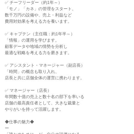
✅ チーフリーダー（約1年～）

「モノ」「カネ」の管理をスタート。

数千万円の設備や、売上・利益など

費用対効果を考える力を養います。

✅ キャプテン（主任職：約1年半～）

「情報」の運用を学びます。

顧客データや地域の情勢を分析し

最適な戦略を考える力を磨きます。

✅ アシスタント・マネージャー（副店長）

「時間」の概念も取り入れ、

店長と共に店舗全体の運営に携わります。

✅ マネージャー（店長）

年間数十億の売上と数十名の部下を率いる

店舗の最高責任者として、大きな裁量と

やりがいを持って活躍します。

◆仕事の魅力◆

ー
