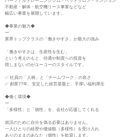
パーソナルトレーニングジム・ペットサロン・マンション

不動産・解体・航空機リース事業などなど

幅広い事業を展開しています。

◆事業の魅力◆

ー

業界トップクラスの「働きやすさ」が最大の強み

「働きやすさは、生産性を生む」

という考えのもと、待遇や制度への投資を

惜しまないのがユーコーのスタイルです。

✅ 社員の「人柄」と「チームワーク」の良さ

✅ 創業77年、安定した経営基盤と、手厚い福利厚生

◆働く環境◆

ー

「多様性」と「個性」を、会社が応援してくれる

就活のために自分を偽る必要はありません。

一人ひとりの経歴や価値観（多様性）を受け入れ

ありのままのあなた（個性）を歓迎します。
