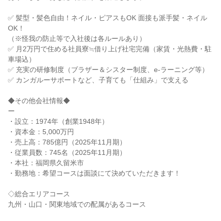
✅ 髪型・髪色自由！ネイル・ピアスもOK 面接も派手髪・ネイル
OK！

（※怪我の防止等で入社後は各ルールあり）

✅ 月2万円で住める社員寮≒借り上げ社宅完備（家賃・光熱費・駐
車場込）

✅ 充実の研修制度（ブラザー＆シスター制度、e-ラーニング等）

✅ カンガルーサポートなど、子育ても「仕組み」で支える

◆その他会社情報◆

ー

・設立：1974年（創業1948年）

・資本金：5,000万円

・売上高：785億円（2025年11月期）

・従業員数：745名（2025年11月期）

・本社：福岡県久留米市

・勤務地：希望コースは面談にて決めていただきます！

◇総合エリアコース

九州・山口・関東地域での配属があるコース
