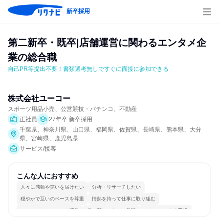
新卒採用
第二新卒・既卒|店舗運営に関わるエンタメ企
業の総合職
自己PR等提出不要！書類選考無しですぐに面接に参加できる
株式会社ユーコー
スポーツ用品小売、公営競技・パチンコ、不動産
正社員
27年卒 新卒採用
千葉県、神奈川県、山口県、福岡県、佐賀県、長崎県、熊本県、大分
県、宮崎県、鹿児島県
サービス/接客
こんな人におすすめ
人々に感動や笑いを届けたい
分析・リサーチしたい
穏やかで互いのペースを尊重
情熱を持って仕事に取り組む
コミュニケーションが活発
常に新しいものに挑戦
チームワークを重視