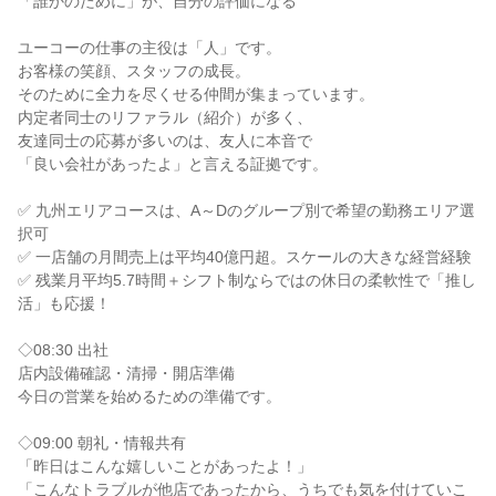
「誰かのために」が、自分の評価になる

ユーコーの仕事の主役は「人」です。

お客様の笑顔、スタッフの成長。

そのために全力を尽くせる仲間が集まっています。

内定者同士のリファラル（紹介）が多く、

友達同士の応募が多いのは、友人に本音で

「良い会社があったよ」と言える証拠です。

✅ 九州エリアコースは、A～Dのグループ別で希望の勤務エリア選
択可

✅ 一店舗の月間売上は平均40億円超。スケールの大きな経営経験

✅ 残業月平均5.7時間＋シフト制ならではの休日の柔軟性で「推し
活」も応援！

◇08:30 出社

店内設備確認・清掃・開店準備

今日の営業を始めるための準備です。

◇09:00 朝礼・情報共有

「昨日はこんな嬉しいことがあったよ！」

「こんなトラブルが他店であったから、うちでも気を付けていこ