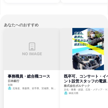
あなたへのおすすめ
事務職員・総合職コース
既卒可、コンサート・イ
ント設営スタッフの電源
日本銀行
金融
門
株式会社ボルテック
北海道、青森県、岩手県、宮城県、秋田
文化・教養・娯楽、広告・メディア・マ
県、山形県、福島県、茨城県、群馬県、埼玉
ミ、電力・ガス・水道・エネルギー
神奈川県
県、東京都、神奈川県、新潟県、富山県、石
川県、福井県、山梨県、長野県、静岡県、愛
知県、京都府、大阪府、兵庫県、鳥取県、島
根県、岡山県、広島県、山口県、徳島県、香