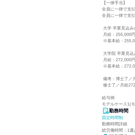
【一律手当】

全員に一律で支払
全員に一律で支払
 大学 卒業見込みの方

 月給：255,000円

 ※基本給：255,000円

 大学院 卒業見込みの方

 月給：272,000円

 ※基本給：272,000円

 備考：博士了／月給307,500円

 修士了／月給272,000円

給与例

モデルケース1(
勤務時間
固定時間制
勤務時間詳細

総労働時間：1週