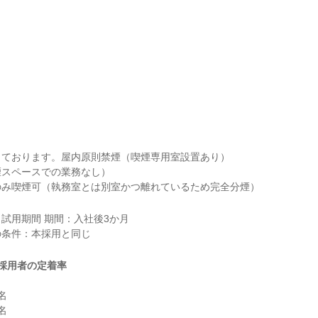
ております。屋内原則禁煙（喫煙専用室設置あり）

スペースでの業務なし）

のみ喫煙可（執務室とは別室かつ離れているため完全分煙）
試用期間 期間：入社後3か月

採用者の定着率



