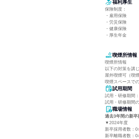
福利厚生
保険制度：

・雇用保険

・労災保険

・健康保険

・厚生年金

喫煙所情報
喫煙所情報

以下の対策を講じ
屋外喫煙可（喫煙
喫煙スペースで
試用期間
試用・研修期間：
職場情報
過去3年間の新卒
▼2024年度

新卒採用者数：0名
新卒離職者数：0名