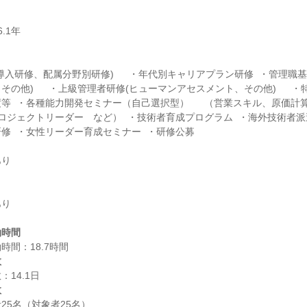
導入研修、配属分野別研修)　  ・年代別キャリアプラン研修  ・管理職
その他)　  ・上級管理者研修(ヒューマンアセスメント、その他)　  
等  ・各種能力開発セミナー（自己選択型）  　（営業スキル、原価計
プロジェクトリーダー　など）  ・技術者育成プログラム  ・海外技術者派
り

り

働時間
数
数
5名（対象者25名）
