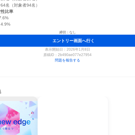
女性比率
6%

締切：なし
エントリー画面へ行く
表示開始日：2026年1月8日
原稿ID：
2b490ae077e27954
問題を報告する
集