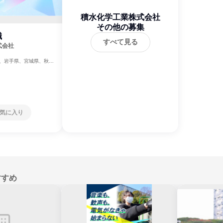
積水化学工業株式会社
その他の募集
職
すべて見る
式会社
、岩手県、宮城県、秋田
、茨城県、栃木県、群馬
、東京都、神奈川県、新
県、福井県、山梨県、長
県、愛知県、三重県、滋
府、兵庫県、奈良県、和
根県、岡山県、広島県、
川県、愛媛県、高知県、
気に入り
崎県、熊本県、大分県、
すすめ