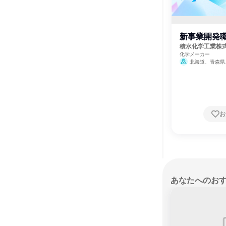
新事業開発
積水化学工業株
化学メーカー
北海道、青森県
県、山形県、福島県
県、埼玉県、千葉県
潟県、富山県、石川
野県、岐阜県、静岡
賀県、京都府、大阪
歌山県、鳥取県、島
山口県、徳島県、香
お
福岡県、佐賀県、長
宮崎県、鹿児島県
あなたへのお