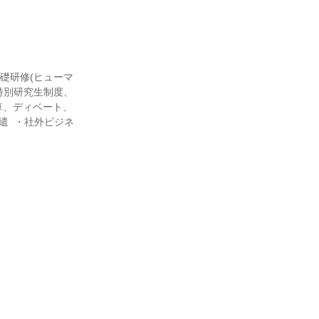
基礎研修(ヒューマ
・特別研究生制度、
算、ディベート、
遣  ・社外ビジネ