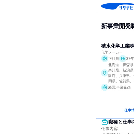
新事業開発
積水化学工業
化学メーカー
正社員
27
北海道、青森県
奈川県、新潟県
阪府、兵庫県、
岡県、佐賀県、
経営/事業企画
仕事
職種と仕事
仕事内容
