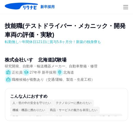
新卒採用
技能職(テストドライバー・メカニック・開発
車両の評価・実験)
転勤無し✨年間休日121日に賞与5.8ヶ月分！新築の独身寮も
株式会社いすゞ北海道試験場
研究開発、自動車・輸送機器メーカー、自動車整備・修理
正社員
27年卒 新卒採用
北海道
職種候補が複数あり（交通/運輸、製造・生産工程）
こんな人におすすめ
人・世の中の安全を守りたい
テクノロジーに携わりたい
機械・機器に携わりたい
商品・サービスの魅力を表現したい
商品・サービスを製作したい
分析・リサーチしたい
冷静に仕事に取り組む
チームワークを重視
自分の好きな場所で働ける
一つの専門分野を極める