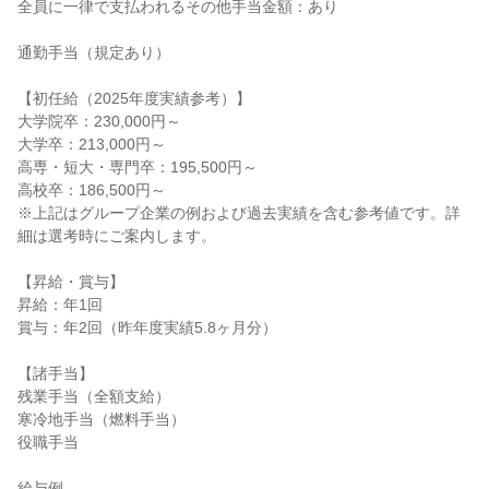
全員に一律で支払われるその他手当金額：あり

通勤手当（規定あり）

【初任給（2025年度実績参考）】

大学院卒：230,000円～

大学卒：213,000円～

高専・短大・専門卒：195,500円～

高校卒：186,500円～

※上記はグループ企業の例および過去実績を含む参考値です。詳
細は選考時にご案内します。

【昇給・賞与】

昇給：年1回

賞与：年2回（昨年度実績5.8ヶ月分）

【諸手当】

残業手当（全額支給）

寒冷地手当（燃料手当）

役職手当

給与例
