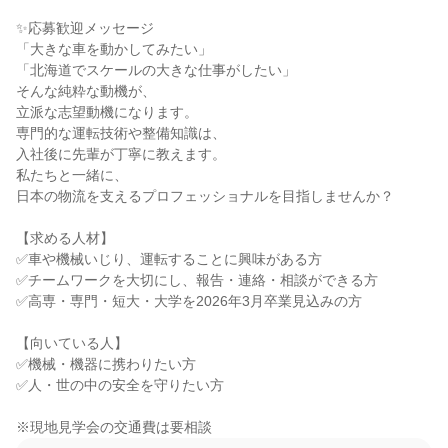
✨応募歓迎メッセージ

「大きな車を動かしてみたい」

「北海道でスケールの大きな仕事がしたい」

そんな純粋な動機が、

立派な志望動機になります。

専門的な運転技術や整備知識は、

入社後に先輩が丁寧に教えます。

私たちと一緒に、

日本の物流を支えるプロフェッショナルを目指しませんか？

【求める人材】

✅車や機械いじり、運転することに興味がある方

✅チームワークを大切にし、報告・連絡・相談ができる方

✅高専・専門・短大・大学を2026年3月卒業見込みの方

【向いている人】

✅機械・機器に携わりたい方

✅人・世の中の安全を守りたい方

※現地見学会の交通費は要相談