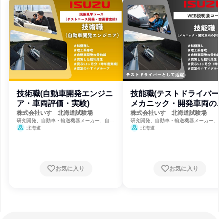
技術職(自動車開発エンジニ
技能職(テストドライバ
ア・車両評価・実験)
メカニック・開発車両の
価・実験)
株式会社いすゞ北海道試験場
株式会社いすゞ北海道試験場
研究開発、自動車・輸送機器メーカー、自動
研究開発、自動車・輸送機器メーカー、
車整備・修理
車整備・修理
北海道
北海道
お気に入り
お気に入り