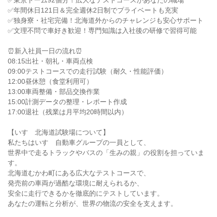
✅東京ドーム92個分！広大なテストコースがあなたの職場

✅年間休日121日＆完全週休2日制でプライベートも充実

✅独身寮・社宅完備！北海道外からのチャレンジも安心サポート

✅文理不問で車好き歓迎！専門知識は入社後の研修で習得可能

⏰新入社員一日の流れ⏰

08:15出社・朝礼・車両点検

09:00テストコースでの走行試験（耐久・性能評価）

12:00昼休憩（食堂利用可）

13:00車両整備・部品交換作業

15:00計測データの整理・レポート作成

17:00退社（残業は月平均20時間以内）

【いすゞ北海道試験場について】

私たちはいすゞ自動車グループの一員として、

世界中で走るトラックやバスの「生みの親」の役割を担っていま
す。

北海道むかわ町にある広大なテストコースで、

発売前の車両が過酷な環境に耐えられるか、

安全に走行できるかを徹底的にテストしています。

あなたの運転と分析が、世界の物流の安全を支えます。
