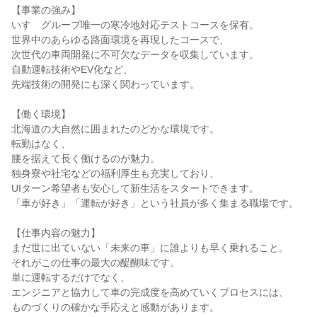
【事業の強み】

いすゞグループ唯一の寒冷地対応テストコースを保有。

世界中のあらゆる路面環境を再現したコースで、

次世代の車両開発に不可欠なデータを収集しています。

自動運転技術やEV化など、

先端技術の開発にも深く関わっています。

【働く環境】

北海道の大自然に囲まれたのどかな環境です。

転勤はなく、

腰を据えて長く働けるのが魅力。

独身寮や社宅などの福利厚生も充実しており、

UIターン希望者も安心して新生活をスタートできます。

「車が好き」「運転が好き」という社員が多く集まる職場です。

【仕事内容の魅力】

まだ世に出ていない「未来の車」に誰よりも早く乗れること。

それがこの仕事の最大の醍醐味です。

単に運転するだけでなく、

エンジニアと協力して車の完成度を高めていくプロセスには、

ものづくりの確かな手応えと感動があります。
