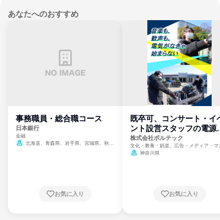
あなたへのおすすめ
事務職員・総合職コース
既卒可、コンサート・イ
ント設営スタッフの電源
日本銀行
金融
門
株式会社ボルテック
北海道、青森県、岩手県、宮城県、秋田
文化・教養・娯楽、広告・メディア・マ
県、山形県、福島県、茨城県、群馬県、埼玉
ミ、電力・ガス・水道・エネルギー
神奈川県
県、東京都、神奈川県、新潟県、富山県、石
川県、福井県、山梨県、長野県、静岡県、愛
知県、京都府、大阪府、兵庫県、鳥取県、島
根県、岡山県、広島県、山口県、徳島県、香
川県、愛媛県、高知県、福岡県、佐賀県、長
お気に入り
お気に入り
崎県、熊本県、大分県、宮崎県、鹿児島県、
沖縄県