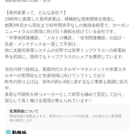
知的財産権の出願・管理

【長州産業って、どんな会社？】

1980年に創業した長州産業は、積極的な技術開発を推進し

創業3年目から現在まで42年間赤字なしの無借金経営で、カーボン
ニュートラルの実現に向け日々挑戦を続けている会社です。

「半導体関連機器」「メカトロ機器」「住宅関連機器」の設計・
生産・メンテナンスを一貫して手掛け、

特に太陽光発電システムの分野では世界トップクラス✨の発電効
率を武器に、国内でもトップクラスのシェアを獲得しています。

当社の持つ技術は、家庭内のエネルギーマネジメントや水素エネ
ルギーの実用化など先進領域に向けてシフトしており

昨年の売り上げは、前年の約1.4倍に達するなど事業も順調に拡大
中。

多彩な可能性を持つメーカーとして経営も極めて安定しており、
安心して長く働ける環境が整えられています✨
配属職種について
職種候補が複数あります。選考のタイミングや内定後、入社後などに配属職
種が確定します。
勤務地