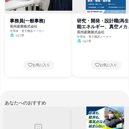
事務員(一般事務)
研究・開発・設計職(再
能エネルギー、真空メカ
長州産業株式会社
半導体・電子機器メーカー
ロ機器等)
長州産業株式会社
山口県
半導体・電子機器メーカー
山口県
お気に入り
お気に入り
あなたへのおすすめ