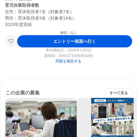
育児休業取得者数
女性：育休取得者7名（対象者7名）

男性：育休取得者3名（対象者14名）

締切：なし
エントリー画面へ行く
表示開始日：2026年1月8日
原稿ID：
2b0c1710eb363c90
問題を報告する
この企業の募集
すべて見る