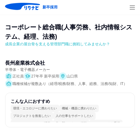
新卒採用
コーポレート総合職(人事労務、社内情報シス
テム、経理、法務)
成長企業の屋台骨を支える管理部門職に挑戦してみませんか？
長州産業株式会社
半導体・電子機器メーカー
正社員
27年卒 新卒採用
山口県
職種候補が複数あり（経理/税務/財務、人事、総務、法務/知財、IT）
こんな人におすすめ
環境・エコロジーに携わりたい
機械・機器に携わりたい
プロジェクトを推進したい
人の仕事をサポートしたい
コミュニケーションが活発
常に新しいものに挑戦
チームワークを重視
女性が働きやすい環境で働ける
長く同じ会社に居続けられる
若手が裁量を持てる環境