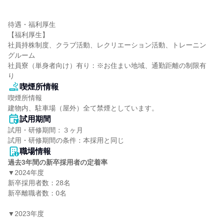
待遇・福利厚生

【福利厚生】

社員持株制度、クラブ活動、レクリエーション活動、トレーニン
グルーム

社員寮（単身者向け）有り：※お住まい地域、通勤距離の制限有
り
喫煙所情報
喫煙所情報

建物内、駐車場（屋外）全て禁煙としています。
試用期間
試用・研修期間：３ヶ月

職場情報
過去3年間の新卒採用者の定着率
▼2024年度

新卒採用者数：28名

新卒離職者数：0名

▼2023年度
