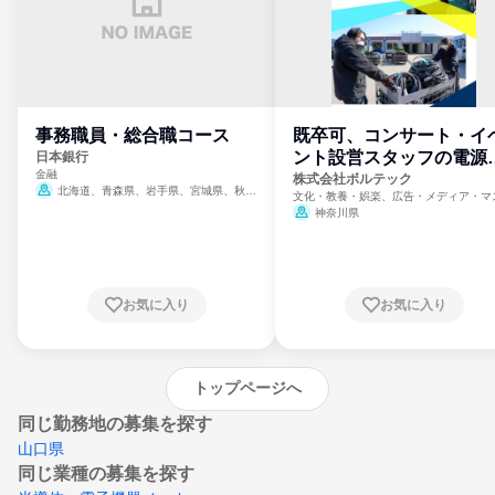
事務職員・総合職コース
既卒可、コンサート・イ
ント設営スタッフの電源
日本銀行
金融
門
株式会社ボルテック
北海道、青森県、岩手県、宮城県、秋田
文化・教養・娯楽、広告・メディア・マ
県、山形県、福島県、茨城県、群馬県、埼玉
ミ、電力・ガス・水道・エネルギー
神奈川県
県、東京都、神奈川県、新潟県、富山県、石
川県、福井県、山梨県、長野県、静岡県、愛
知県、京都府、大阪府、兵庫県、鳥取県、島
根県、岡山県、広島県、山口県、徳島県、香
川県、愛媛県、高知県、福岡県、佐賀県、長
お気に入り
お気に入り
崎県、熊本県、大分県、宮崎県、鹿児島県、
沖縄県
トップページへ
同じ勤務地の募集を探す
山口県
同じ業種の募集を探す