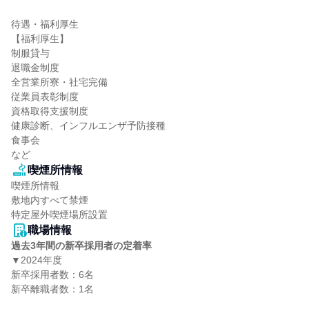
待遇・福利厚生

【福利厚生】

制服貸与

退職金制度

全営業所寮・社宅完備

従業員表彰制度

資格取得支援制度

健康診断、インフルエンザ予防接種

食事会

など
喫煙所情報
喫煙所情報

敷地内すべて禁煙

特定屋外喫煙場所設置
職場情報
過去3年間の新卒採用者の定着率
▼2024年度

新卒採用者数：6名

新卒離職者数：1名
