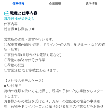
仕事情報
企業情報
選考情報
職種と仕事内容
職種候補が複数あり
仕事内容

総合職◆転勤あり◆

営業所の管理・運営を行います。

〇配車業務(物量や納期、ドライバーの人数、配送ルートなどの確
認・調整）

〇事務作業(書類作成や電話対応など)

〇荷物の積込や仕分け作業

〇荷物の配送

〇営業活動 など多岐にわたります。

【入社後のモデルケース】

■入社1年目

荷物の種類や扱い方を把握し、現場の手伝い的な業務からスター
トします。

お客様からの電話を受けたり、万が一の誤配送の場合の事務処
理、荷物をドライバーごとに振り分ける配車の作業などをお任せ