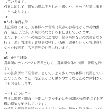
していきます。

必要に応じて、荷物の積み下ろしの手伝いや、自分で配送に出る
こともあります。

 ▼

■入社2年目以降

上記業務に加え、お客様への営業（既存のお客様からの荷物獲
得、値上げ交渉、新規開拓など）をお任せしていきます。

また、ドライバーの輸送の安全性や、勤務時間などの労務管理を
行う「運行管理者」資格を取得し、係長、課長といった管理職と
なった段階で、労務管理の仕事も行います。

 ▼

■5～6年目以降

営業所のナンバー2や店長として、営業所全体の指揮・管理を行い
ます。

その営業所の「経営者」として、より多くのお客様に利用してい
ただくため、また、従業員がより働きやすくなるための体制づく
りもお任せします。

～当社について～

当社は関東・関西・中部エリアを中心に全国35の物流拠点でお客
様の荷物を配送しています。

化粧品や医薬品輸送などさまざまな会社の荷物を取り扱っている