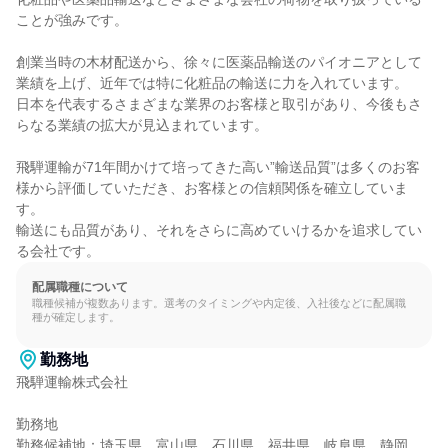
ことが強みです。

創業当時の木材配送から、徐々に医薬品輸送のパイオニアとして
業績を上げ、近年では特に化粧品の輸送に力を入れています。

日本を代表するさまざまな業界のお客様と取引があり、今後もさ
らなる業績の拡大が見込まれています。

飛騨運輸が71年間かけて培ってきた高い”輸送品質”は多くのお客
様から評価していただき、お客様との信頼関係を確立していま
す。

輸送にも品質があり、それをさらに高めていけるかを追求してい
る会社です。
配属職種について
職種候補が複数あります。選考のタイミングや内定後、入社後などに配属職
種が確定します。
勤務地
飛騨運輸株式会社

勤務地

勤務候補地：埼玉県、富山県、石川県、福井県、岐阜県、静岡