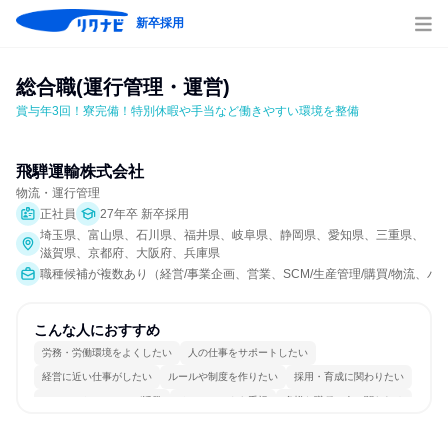
新卒採用
総合職(運行管理・運営)
賞与年3回！寮完備！特別休暇や手当など働きやすい環境を整備
飛騨運輸株式会社
物流・運行管理
正社員
27年卒 新卒採用
埼玉県、富山県、石川県、福井県、岐阜県、静岡県、愛知県、三重県、
滋賀県、京都府、大阪府、兵庫県
職種候補が複数あり（経営/事業企画、営業、SCM/生産管理/購買/物流、
こんな人におすすめ
労務・労働環境をよくしたい
人の仕事をサポートしたい
経営に近い仕事がしたい
ルールや制度を作りたい
採用・育成に関わりたい
コミュニケーションが活発
チームワークを重視
多様な職種の人と関われる
若手が裁量を持てる環境
人とたくさん会話する