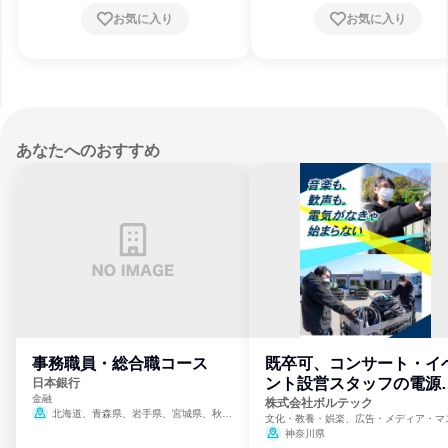
お気に入り
お気に入り
あなたへのおすすめ
事務職員・総合職コース
既卒可、コンサート・イ
ント設営スタッフの電源
日本銀行
金融
門
株式会社ボルテック
北海道、青森県、岩手県、宮城県、秋田
文化・教養・娯楽、広告・メディア・マ
県、山形県、福島県、茨城県、群馬県、埼玉
ミ、電力・ガス・水道・エネルギー
神奈川県
県、東京都、神奈川県、新潟県、富山県、石