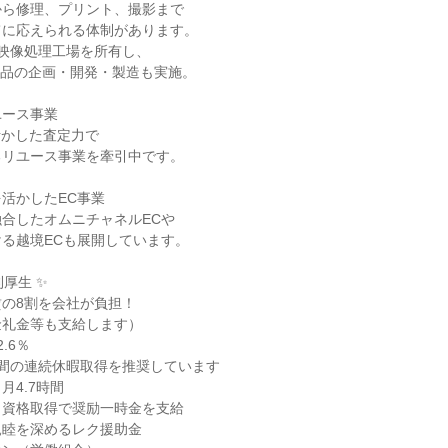
ら修理、プリント、撮影まで

に応えられる体制があります。

映像処理工場を所有し、

商品の企画・開発・製造も実施。

ース事業

活かした査定力で

リユース事業を牽引中です。

活かしたEC事業

合したオムニチャネルECや

る越境ECも展開しています。

厚生 ✨

の8割を会社が負担！

礼金等も支給します）

6％

間の連続休暇取得を推奨しています

4.7時間

資格取得で奨励一時金を支給

睦を深めるレク援助金
