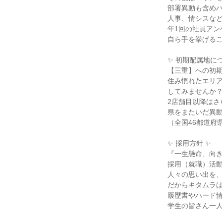
部署異動も含めバ
人事、情シスなど
年1回の社員アン
自ら手を挙げるこ
✨ 初期配属地につ
【三重】への初期
住み慣れたエリア
してみませんか？
2店舗目以降はさ
県をまたいだ異動
（全国46都道府
✨ 採用方針 ✨

『一生懸命、向き
採用（就職）活動
人々の思い出を、
だからキタムラは
履歴書やハード情
学生の皆さん一人