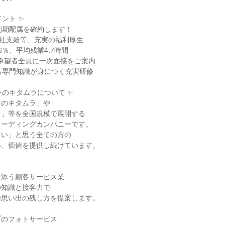
ント ✨

初期配属を確約します！

会社支給等、充実の福利厚生

6％、平均残業4.7時間

！希望者全員に一次面接をご案内

も専門知識が身につく充実研修

のキタムラについて ✨

のキタムラ」や

」等を全国規模で展開する

ーディングカンパニーです。

い」と思う全ての方の

、価値を提供し続けています。

添う顧客サービス業

知識と接客力で

思い出の残し方を提案します。

のフォトサービス
