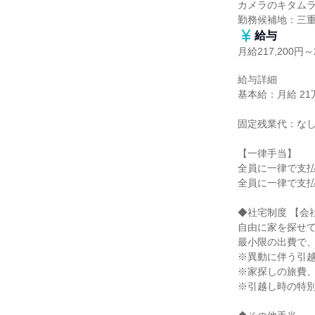
カメラのキタムラ
勤務候補地：三
給与
月給217,200円～2
給与詳細

基本給：月給 21万7
固定残業代：なし
【一律手当】

全員に一律で支払
全員に一律で支払
◆社宅制度 【会
自由に家を探せて
最小限の出費で、
※異動に伴う引越
※家探しの旅費、
※引越し時の特別