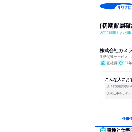
(初期配属確
内定2週間！まだ間に
株式会社カメ
生活関連サービス、
正社員
27
こんな人にお
人々に感動や笑い
人の仕事をサポー
若手が裁量を持て
仕事
職種と仕事