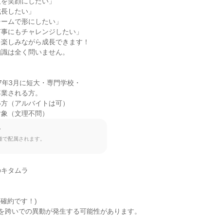
を笑顔にしたい」

長したい」

ームで形にしたい」

事にもチャレンジしたい」

楽しみながら成長できます！

識は全く問いません。



027年3月に短大・専門学校・

業される方。

方（アルバイトは可）

対象（文理不問）
て
種で配属されます。
キタムラ

確約です！)

を跨いでの異動が発生する可能性があります。
