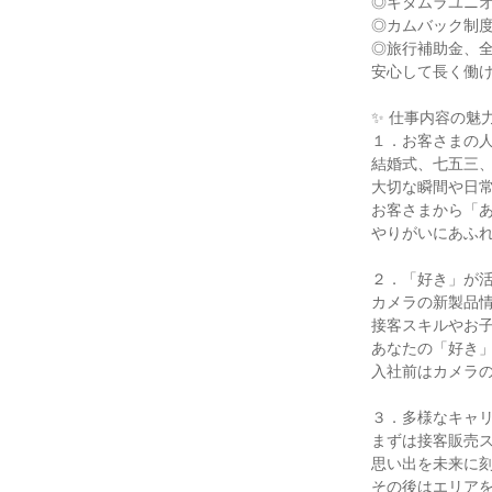
◎キタムラユニオ
◎カムバック制度
◎旅行補助金、全
安心して長く働け
✨ 仕事内容の魅力 
１．お客さまの人
結婚式、七五三、
大切な瞬間や日常
お客さまから「あ
やりがいにあふれ
２．「好き」が活
カメラの新製品情
接客スキルやお子
あなたの「好き」
入社前はカメラの
３．多様なキャリ
まずは接客販売ス
思い出を未来に刻
その後はエリアを