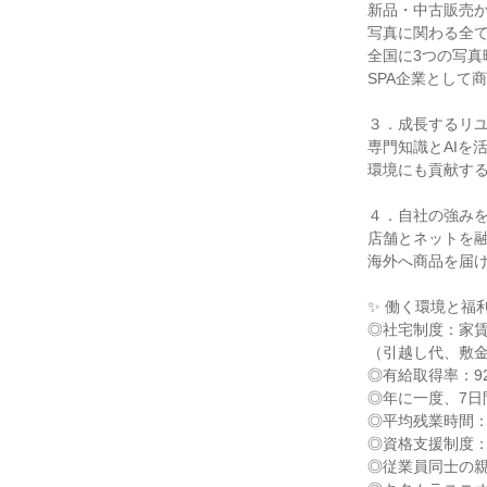
新品・中古販売か
写真に関わる全て
全国に3つの写真
SPA企業として
３．成長するリユ
専門知識とAIを
環境にも貢献する
４．自社の強みを
店舗とネットを融
海外へ商品を届け
✨ 働く環境と福利
◎社宅制度：家賃
（引越し代、敷金
◎有給取得率：92.
◎年に一度、7日
◎平均残業時間：月
◎資格支援制度：
◎従業員同士の親