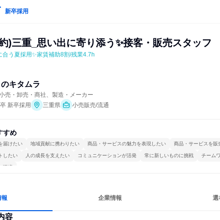
新卒採用
約)三重_思い出に寄り添う✨️接客・販売スタッフ
合う夏採用✨家賃補助8割/残業4.7h
ラのキタムラ
小売・卸売・商社、製造・メーカー
年卒 新卒採用
三重県
小売販売/流通
すすめ
を届けたい
地域貢献に携わりたい
商品・サービスの魅力を表現したい
商品・サービスを販
トしたい
人の成長を支えたい
コミュニケーションが活発
常に新しいものに挑戦
チーム
る環境
情報
企業情報
選
内容