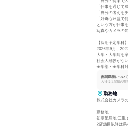
「自分の提案で人
「仕事を通じて成
「自分の考えをチ
「好奇心旺盛で何
という方が仕事を
写真やカメラの知
【採用予定学科】
2026年9月、2
大学・大学院を卒
社会人経験がない
全学部・全学科
配属職種につい
入社後は記載の職
勤務地
株式会社カメラの
勤務地

初期配属地:三重 (
2店舗目以降は県