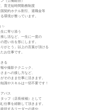
ン（労働組合）

、育児短時間勤務制度

国契約ホテル割引、退職金等

る環境が整っています。

✨

生に寄り添う

推し活など、一生に一度の

の思い出を形にします。

りがとう」以上の言葉が頂ける

たお仕事です。

きる

報や撮影テクニック、

さまへの接し方など、

がそのまま仕事に活きます。

知識やスキルは一切不要です！

アパス

タッフ（店長候補）として

む仕事を経験して頂きます。

統括するリーダーの道や、
