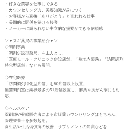
・好きな美容を仕事にできる

・カウンセリング力、美容知識が身につく

・お客様から直接「ありがとう」と言われる仕事

・長期的に関係を築ける接客

・メーカーに縛られない中立的な提案ができる信頼感

▽▼スギ薬局の事業紹介▼▽

◇調剤事業

「調剤併設型薬局」を主力とし、

「医療モール・クリニック併設店舗」「敷地内薬局」「訪問調剤
特化型店舗」なども展開。

◇在宅医療

「訪問調剤特化型店舗」を50店舗以上設置。

無菌調剤室は業界最多の51店舗設置し、麻薬や抗がん剤にも対
応。

◇ヘルスケア

薬剤師や登録販売者による市販薬カウンセリングはもちろん、

管理栄養士を多数起用。

食生活や生活習慣病の改善、サプリメントの知識などを
