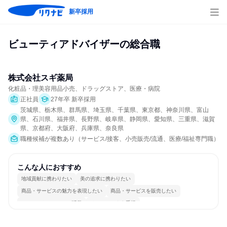
新卒採用
ビューティアドバイザーの総合職
株式会社スギ薬局
化粧品・理美容用品小売、ドラッグストア、医療・病院
正社員
27年卒 新卒採用
茨城県、栃木県、群馬県、埼玉県、千葉県、東京都、神奈川県、富山
県、石川県、福井県、長野県、岐阜県、静岡県、愛知県、三重県、滋賀
県、京都府、大阪府、兵庫県、奈良県
職種候補が複数あり（サービス/接客、小売販売/流通、医療/福祉専門職）
こんな人におすすめ
地域貢献に携わりたい
美の追求に携わりたい
商品・サービスの魅力を表現したい
商品・サービスを販売したい
コミュニケーションが活発
チームワークを重視
女性が働きやすい環境で働ける
長く同じ会社に居続けられる