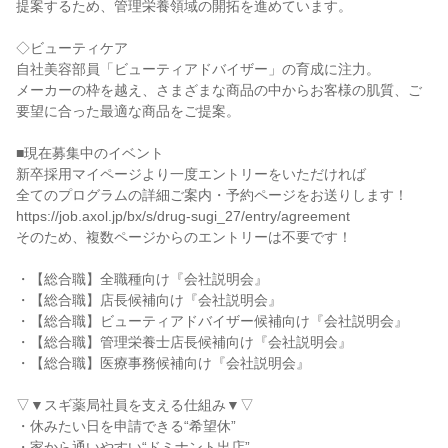
提案するため、管理栄養領域の開拓を進めています。

◇ビューティケア

自社美容部員「ビューティアドバイザー」の育成に注力。

メーカーの枠を越え、さまざまな商品の中からお客様の肌質、ご
要望に合った最適な商品をご提案。

■現在募集中のイベント

新卒採用マイページより一度エントリーをいただければ

全てのプログラムの詳細ご案内・予約ページをお送りします！

https://job.axol.jp/bx/s/drug-sugi_27/entry/agreement

そのため、複数ページからのエントリーは不要です！

・【総合職】全職種向け『会社説明会』

・【総合職】店長候補向け『会社説明会』

・【総合職】ビューティアドバイザー候補向け『会社説明会』

・【総合職】管理栄養士店長候補向け『会社説明会』

・【総合職】医療事務候補向け『会社説明会』

▽▼スギ薬局社員を支える仕組み▼▽

・休みたい日を申請できる“希望休”

・家から通いやすい“ドミナント出店”
