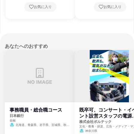
お気に入り
お気に入り
あなたへのおすすめ
事務職員・総合職コース
既卒可、コンサート・イ
ント設営スタッフの電源
日本銀行
金融
門
株式会社ボルテック
北海道、青森県、岩手県、宮城県、秋田
文化・教養・娯楽、広告・メディア・マ
県、山形県、福島県、茨城県、群馬県、埼玉
ミ、電力・ガス・水道・エネルギー
神奈川県
県、東京都、神奈川県、新潟県、富山県、石