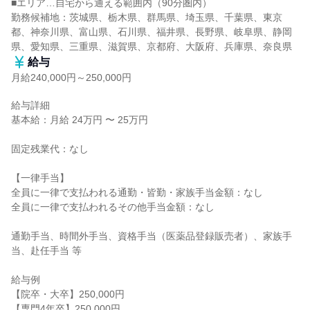
■エリア…自宅から通える範囲内（90分圏内）

勤務候補地：茨城県、栃木県、群馬県、埼玉県、千葉県、東京
都、神奈川県、富山県、石川県、福井県、長野県、岐阜県、静岡
県、愛知県、三重県、滋賀県、京都府、大阪府、兵庫県、奈良県
給与
月給240,000円～250,000円
給与詳細

基本給：月給 24万円 〜 25万円

固定残業代：なし

【一律手当】

全員に一律で支払われる通勤・皆勤・家族手当金額：なし

全員に一律で支払われるその他手当金額：なし

通勤手当、時間外手当、資格手当（医薬品登録販売者）、家族手
当、赴任手当 等

給与例

【院卒・大卒】250,000円

【専門4年卒】250,000円
