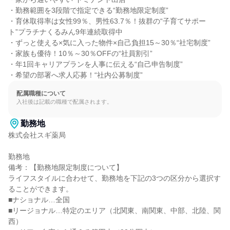
・勤務範囲を3段階で指定できる“勤務地限定制度”

・育休取得率は女性99％、男性63.7％！抜群の“子育てサポー
ト”プラチナくるみん9年連続取得中

・ずっと使える×気に入った物件×自己負担15～30％“社宅制度”

・家族も優待！10％～30％OFFの“社員割引”

・年1回キャリアプランを人事に伝える“自己申告制度”

・希望の部署へ求人応募！“社内公募制度”
配属職種について
入社後は記載の職種で配属されます。
勤務地
株式会社スギ薬局

勤務地

備考：【勤務地限定制度について】

ライフスタイルに合わせて、勤務地を下記の3つの区分から選択す
ることができます。

■ナショナル…全国

■リージョナル…特定のエリア（北関東、南関東、中部、北陸、関
西）
