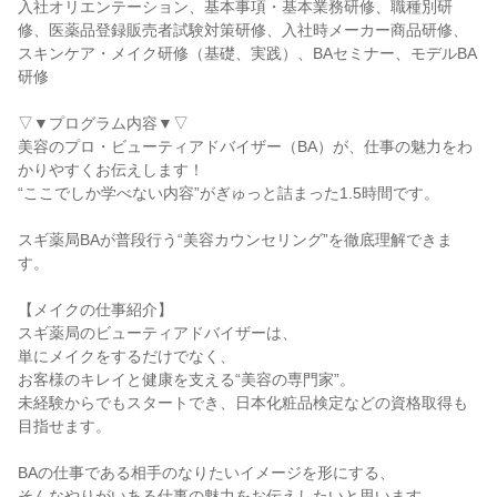
入社オリエンテーション、基本事項・基本業務研修、職種別研
修、医薬品登録販売者試験対策研修、入社時メーカー商品研修、
スキンケア・メイク研修（基礎、実践）、BAセミナー、モデルBA
研修

▽▼プログラム内容▼▽

美容のプロ・ビューティアドバイザー（BA）が、仕事の魅力をわ
かりやすくお伝えします！

“ここでしか学べない内容”がぎゅっと詰まった1.5時間です。

スギ薬局BAが普段行う“美容カウンセリング”を徹底理解できま
す。

【メイクの仕事紹介】

スギ薬局のビューティアドバイザーは、

単にメイクをするだけでなく、

お客様のキレイと健康を支える“美容の専門家”。

未経験からでもスタートでき、日本化粧品検定などの資格取得も
目指せます。

BAの仕事である相手のなりたいイメージを形にする、

そんなやりがいある仕事の魅力をお伝えしたいと思います。
