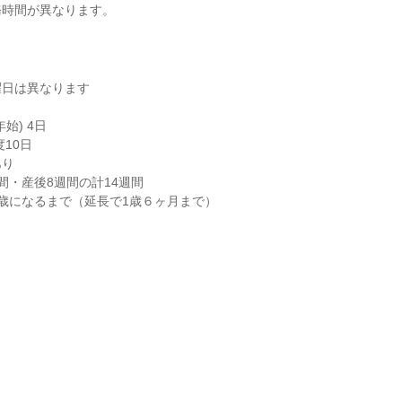
務時間が異なります。
日は異なります

) 4日

10日

り

間・産後8週間の計14週間

歳になるまで（延長で1歳６ヶ月まで）