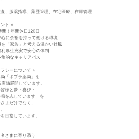
査、服薬指導、薬歴管理、在宅医療、在庫管理

ト ⭐

時間！年間休日120日

で心に余裕を持って働ける環境

員を「家族」と考える温かい社風

福利厚生充実で安心の体制

多角的なキャリアパス

フシーについて ⭐

局「ポプラ薬局」を

5店舗展開しています。

皆様と夢・喜び・

鳴を志しています」を

さまだけでなく、

、

を目指しています。

者さまに寄り添う
