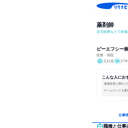
薬剤師
在宅医療などで多職
ピーエフシー
医療・病院
正社員
27
こんな人にお
健康促進に携わり
チームワークを重
人とたくさん会話
仕事
職種と仕事