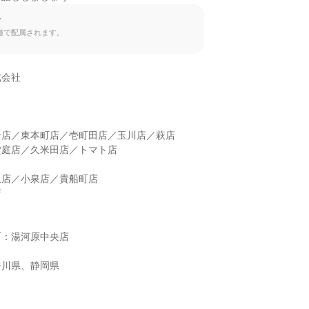
て
種で配属されます。
会社

店／東本町店／壱町田店／玉川店／萩店

庭店／久米田店／トマト店

店／小泉店／貴船町店



：湯河原中央店



奈川県、静岡県