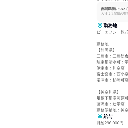
配属職種につい
入社後は記載の職
勤務地
ピーエフシー株式
勤務地

【静岡県】

三島市：三島徳倉
駿東郡清水町：堂
伊東市：川奈店

富士宮市：西小泉
沼津市：杉崎町店
【神奈川県】

足柄下郡湯河原町
藤沢市：辻堂店・
勤務候補地：神
給与
月給296,000円