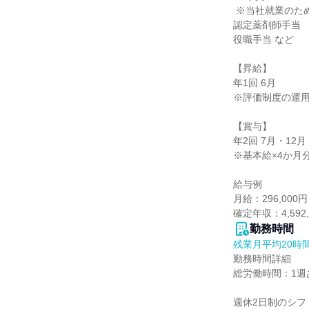
 ※当社就業のため、遠隔地より住居を転居する場合

認定薬剤師手当

役職手当 など

【昇給】

年1回 6月

※評価制度の運用
【賞与】

年2回 7月・12月

※基本給×4か月
給与例

月給：296,0
確定年収：4,592,
勤務時間
残業月平均20時
勤務時間詳細

総労働時間：1週あ
週休2日制のシフ