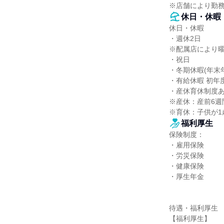
※店舗により勤
休日・休暇
休日・休暇

・週休2日

※配属店により曜
・祝日

・冬期休暇(年末年始
・有給休暇 初年度
・産休育休制度あ
※産休：産前6週
※育休：子供が1
福利厚生
保険制度：

・雇用保険

・労災保険

・健康保険

・厚生年金

待遇・福利厚生

【福利厚生】
