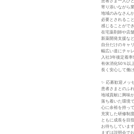
患者さま一人ひと
寄り添いながら業
地域のみなさんか
必要とされること
感じることができ
在宅薬剤師や店舗
新薬開発支援など
自分だけのキャリ
幅広い道にチャレ
入社3年後定着率9
有休消化50％以上
長く安心して働け
✨ 応募歓迎メッセ
患者さまとのふれ
地域貢献に興味が
落ち着いた環境で
心に余裕を持って
充実した研修制度
ともに成長を目指
お待ちしています
まずは説明会で