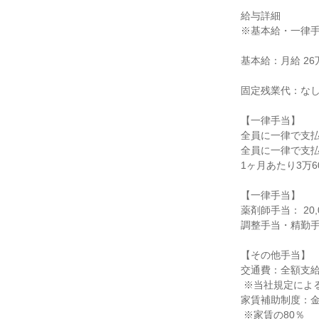
給与詳細

※基本給・一律手
基本給：月給 26万
固定残業代：なし
【一律手当】

全員に一律で支払
全員に一律で支払
1ヶ月あたり3万60
【一律手当】

薬剤師手当： 20,0
調整手当・精勤手当：
【その他手当】

交通費：全額支給
 ※当社規定による

家賃補助制度：金
 ※家賃の80％
