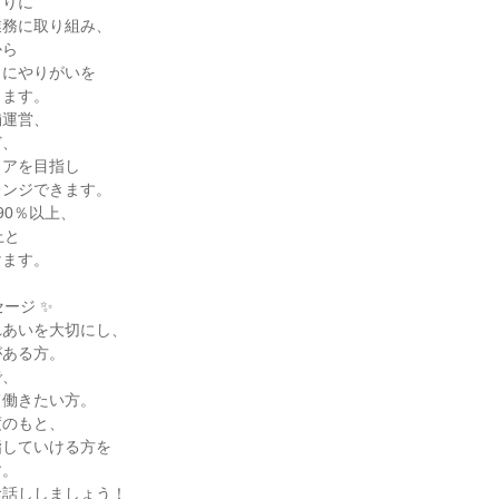
りに

務に取り組み、

ら

にやりがいを

ます。

運営、

、

アを目指し

ンジできます。

0％以上、

と

ます。

ージ ✨

あいを大切にし、

ある方。

、

働きたい方。

のもと、

していける方を

。

お話ししましょう！