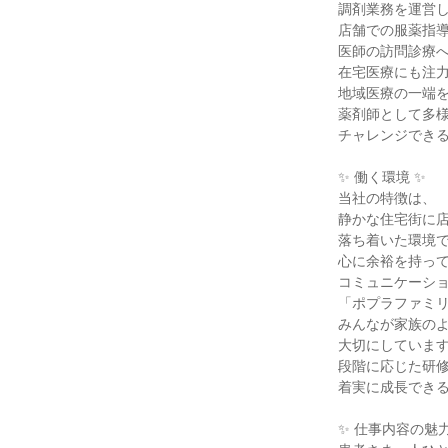
調剤業務を運営し
店舗での服薬指導
医師の訪問診療へ
在宅医療にも注力
地域医療の一端を
薬剤師として多様
チャレンジできる
✨ 働く環境 ✨

当社の特徴は、

静かな住宅街に店
落ち着いた環境で
心に余裕を持って
コミュニケーショ
「ポプラファミリ
みんなが家族のよ
大切にしています
段階に応じた研修
着実に成長できる
✨ 仕事内容の魅力 