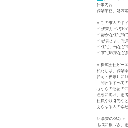
仕事内容

調剤業務、処方鑑
⭐ この求人のポイン
✅ 残業月平均10
✅ 静かな住宅街
✅ 患者さま、社
✅ 住宅手当など
✅ 在宅医療など
⭐ 株式会社ピーエ
私たちは、調剤薬
静岡・神奈川に1
「関わるすべての
心からの感謝の共
理念に掲げ、患者
社員や取引先など
あらゆる人の幸せ
✨ 事業の強み ✨

地域に根づき、患