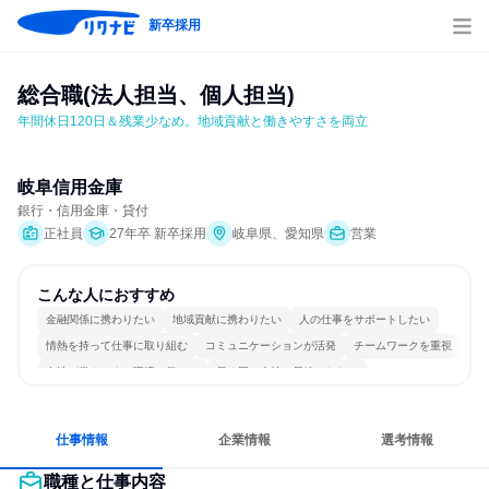
新卒採用
総合職(法人担当、個人担当)
年間休日120日＆残業少なめ。地域貢献と働きやすさを両立
岐阜信用金庫
銀行・信用金庫・貸付
正社員
27年卒 新卒採用
岐阜県、愛知県
営業
こんな人におすすめ
金融関係に携わりたい
地域貢献に携わりたい
人の仕事をサポートしたい
情熱を持って仕事に取り組む
コミュニケーションが活発
チームワークを重視
女性が働きやすい環境で働ける
長く同じ会社に居続けられる
明確な目標を追いかける
人とたくさん会話する
仕事情報
企業情報
選考情報
職種と仕事内容