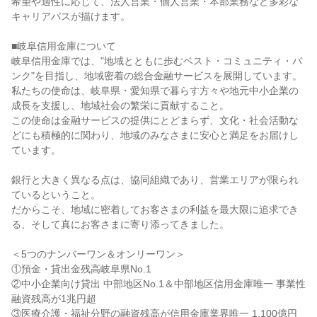
希望や適性に応じて、法人営業・個人営業・本部業務など多彩な
キャリアパスが描けます。

■岐阜信用金庫について

岐阜信用金庫では、"地域とともに歩むベスト・コミュニティ・バ
ンク"を目指し、地域密着の総合金融サービスを展開しています。

私たちの使命は、岐阜県・愛知県で暮らす方々や地元中小企業の
成長を支援し、地域社会の繁栄に貢献すること。

この使命は金融サービスの提供にとどまらず、文化・社会活動な
どにも積極的に関わり、地域のみなさまに安心と満足をお届けし
ています。

銀行と大きく異なる点は、協同組織であり、営業エリアが限られ
ているということ。

だからこそ、地域に密着してお客さまの利益を最大限に追求でき
る、そして真にお客さまに寄り添ってきました。

＜5つのナンバーワン＆オンリーワン＞

①預金・貸出金残高岐阜県No.1

②中小企業向け貸出 中部地区No.1＆中部地区信用金庫唯一 事業性
融資残高が1兆円超

③医療介護・福祉分野の融資残高が信用金庫業界唯一 1,100億円