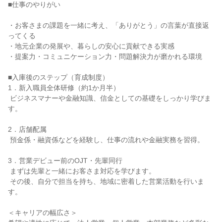
■仕事のやりがい

・お客さまの課題を一緒に考え、「ありがとう」の言葉が直接返
ってくる

・地元企業の発展や、暮らしの安心に貢献できる実感

・提案力・コミュニケーション力・問題解決力が磨かれる環境

■入庫後のステップ（育成制度）

1．新入職員全体研修（約1か月半）

 ビジネスマナーや金融知識、信金としての基礎をしっかり学びま
す。

2．店舗配属

 預金係・融資係などを経験し、仕事の流れや金融実務を習得。

3．営業デビュー前のOJT・先輩同行

 まずは先輩と一緒にお客さま対応を学びます。

 その後、自分で担当を持ち、地域に密着した営業活動を行いま
す。

＜キャリアの幅広さ＞
