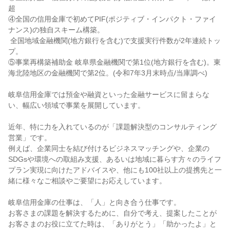
超

④全国の信用金庫で初めてPIF(ポジティブ・インパクト・ファイ
ナンス)の独自スキーム構築。

 全国地域金融機関(地方銀行を含む)で支援実行件数が2年連続トッ
プ。

⑤事業再構築補助金 岐阜県金融機関で第1位(地方銀行を含む)。東
海北陸地区の金融機関で第2位。(令和7年3月末時点/当庫調べ)

岐阜信用金庫では預金や融資といった金融サービスに留まらな
い、幅広い領域で事業を展開しています。

近年、特に力を入れているのが「課題解決型のコンサルティング
営業」です。

例えば、企業同士を結び付けるビジネスマッチングや、企業の
SDGsや環境への取組み支援、あるいは地域に暮らす方々のライフ
プラン実現に向けたアドバイスや、他にも100社以上の提携先と一
緒に様々なご相談やご要望にお応えしています。

岐阜信用金庫の仕事は、「人」と向き合う仕事です。

お客さまの課題を解決するために、自分で考え、提案したことが
お客さまのお役に立てた時は、「ありがとう」「助かったよ」と