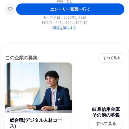
締切：なし
エントリー画面へ行く
表示開始日：2026年1月8日
原稿ID：
248ab164ac192b18
問題を報告する
この企業の募集
すべて見る
岐阜信用金庫
その他の募集
総合職(デジタル人材コー
すべて見る
ス)