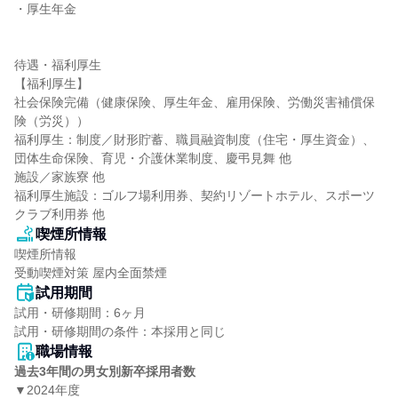
・厚生年金

待遇・福利厚生

【福利厚生】

社会保険完備（健康保険、厚生年金、雇用保険、労働災害補償保
険（労災））

福利厚生：制度／財形貯蓄、職員融資制度（住宅・厚生資金）、
団体生命保険、育児・介護休業制度、慶弔見舞 他

施設／家族寮 他

福利厚生施設：ゴルフ場利用券、契約リゾートホテル、スポーツ
クラブ利用券 他
喫煙所情報
喫煙所情報

受動喫煙対策 屋内全面禁煙
試用期間
試用・研修期間：6ヶ月

職場情報
過去3年間の男女別新卒採用者数
▼2024年度
