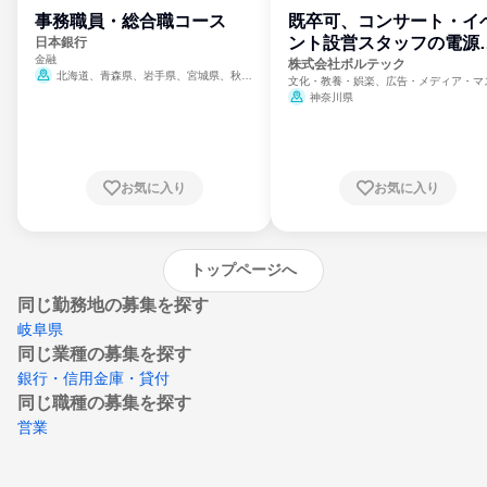
事務職員・総合職コース
既卒可、コンサート・イ
ント設営スタッフの電源
日本銀行
金融
門
株式会社ボルテック
北海道、青森県、岩手県、宮城県、秋田
文化・教養・娯楽、広告・メディア・マ
県、山形県、福島県、茨城県、群馬県、埼玉
ミ、電力・ガス・水道・エネルギー
神奈川県
県、東京都、神奈川県、新潟県、富山県、石
川県、福井県、山梨県、長野県、静岡県、愛
知県、京都府、大阪府、兵庫県、鳥取県、島
根県、岡山県、広島県、山口県、徳島県、香
川県、愛媛県、高知県、福岡県、佐賀県、長
お気に入り
お気に入り
崎県、熊本県、大分県、宮崎県、鹿児島県、
沖縄県
トップページへ
同じ勤務地の募集を探す
岐阜県
同じ業種の募集を探す
銀行・信用金庫・貸付
同じ職種の募集を探す
営業