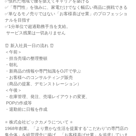
✅慣れた地域で腰を据えてキャリアを築ける

✅「専門性」を強みに、家電だけでなく幅広い商品に挑戦できる

✅単なるモノ売りではない「お客様喜ばせ業」のプロフェッショ
ナルを目指す

✅1分単位で超過勤務手当を支給。

 サービス残業は一切ありません

⏰ 新入社員一日の流れ ⏰

＜午前＞

・担当売場の整理整頓

・朝礼

・新商品の情報や専門知識をOJTで学ぶ

・お客様へのコンサルティング販売

（商品の提案、デモンストレーション）

＜午後＞

・在庫管理、発注、売場レイアウトの変更、

 POPの作成等

・退勤前に日報を作成

⭐ 株式会社ビックカメラについて ⭐

1968年創業。「より豊かな生活を提案する”こだわり”の専門店の
集合体」を経営理念に掲げ、「お客様喜ばせ業」を追求していま