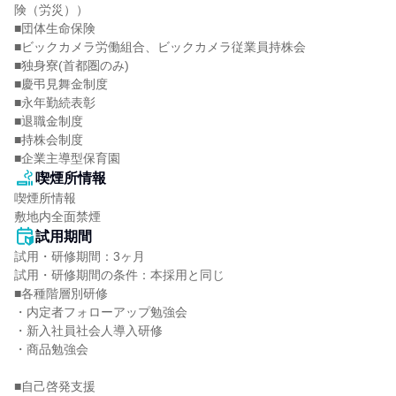
険（労災））

■団体生命保険

■ビックカメラ労働組合、ビックカメラ従業員持株会

■独身寮(首都圏のみ)

■慶弔見舞金制度

■永年勤続表彰

■退職金制度

■持株会制度

■企業主導型保育園
喫煙所情報
喫煙所情報

敷地内全面禁煙
試用期間
試用・研修期間：3ヶ月

試用・研修期間の条件：本採用と同じ

■各種階層別研修

・内定者フォローアップ勉強会

・新入社員社会人導入研修

・商品勉強会

■自己啓発支援
