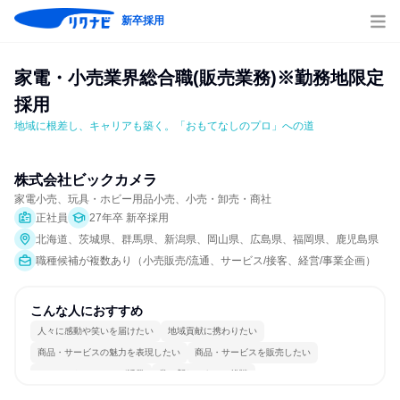
新卒採用
家電・小売業界総合職(販売業務)※勤務地限定
採用
地域に根差し、キャリアも築く。「おもてなしのプロ」への道
株式会社ビックカメラ
家電小売、玩具・ホビー用品小売、小売・卸売・商社
正社員
27年卒 新卒採用
北海道、茨城県、群馬県、新潟県、岡山県、広島県、福岡県、鹿児島県
職種候補が複数あり（小売販売/流通、サービス/接客、経営/事業企画）
こんな人におすすめ
人々に感動や笑いを届けたい
地域貢献に携わりたい
商品・サービスの魅力を表現したい
商品・サービスを販売したい
コミュニケーションが活発
常に新しいものに挑戦
女性が働きやすい環境で働ける
一つの専門分野を極める