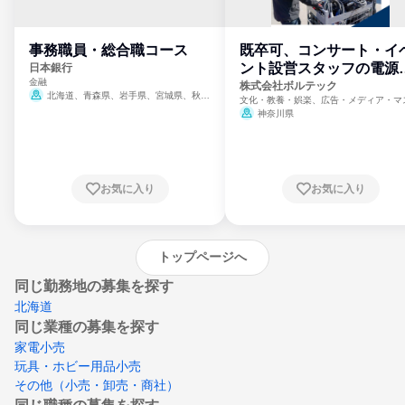
事務職員・総合職コース
既卒可、コンサート・イ
ント設営スタッフの電源
日本銀行
金融
門
株式会社ボルテック
北海道、青森県、岩手県、宮城県、秋田
文化・教養・娯楽、広告・メディア・マ
県、山形県、福島県、茨城県、群馬県、埼玉
ミ、電力・ガス・水道・エネルギー
神奈川県
県、東京都、神奈川県、新潟県、富山県、石
川県、福井県、山梨県、長野県、静岡県、愛
知県、京都府、大阪府、兵庫県、鳥取県、島
根県、岡山県、広島県、山口県、徳島県、香
川県、愛媛県、高知県、福岡県、佐賀県、長
お気に入り
お気に入り
崎県、熊本県、大分県、宮崎県、鹿児島県、
沖縄県
トップページへ
同じ勤務地の募集を探す
北海道
同じ業種の募集を探す
家電小売
玩具・ホビー用品小売
その他（小売・卸売・商社）