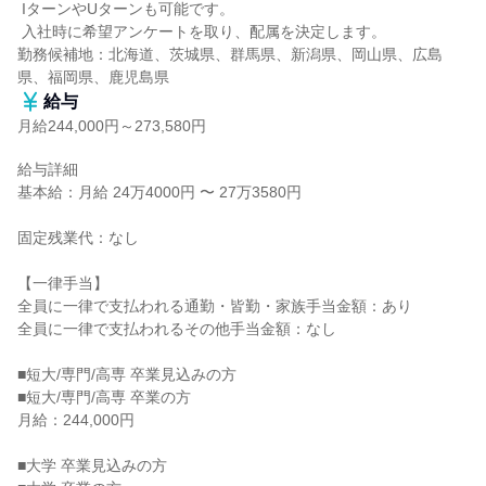
 IターンやUターンも可能です。

 入社時に希望アンケートを取り、配属を決定します。

勤務候補地：北海道、茨城県、群馬県、新潟県、岡山県、広島
県、福岡県、鹿児島県
給与
月給244,000円～273,580円
給与詳細

基本給：月給 24万4000円 〜 27万3580円

固定残業代：なし

【一律手当】

全員に一律で支払われる通勤・皆勤・家族手当金額：あり

全員に一律で支払われるその他手当金額：なし

■短大/専門/高専 卒業見込みの方

■短大/専門/高専 卒業の方

月給：244,000円

■大学 卒業見込みの方
