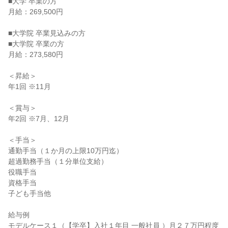
■大学 卒業の方

月給：269,500円

■大学院 卒業見込みの方

■大学院 卒業の方

月給：273,580円

＜昇給＞

年1回 ※11月

＜賞与＞

年2回 ※7月、12月

＜手当＞

通勤手当（１か月の上限10万円迄）

超過勤務手当（１分単位支給）

役職手当

資格手当

子ども手当他

給与例

モデルケース１（【学卒】入社１年目 一般社員 ）月２７万円程度
