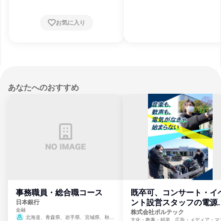
お気に入り
あなたへのおすすめ
事務職員・総合職コース
既卒可、コンサート・イ
ント設営スタッフの電源
日本銀行
金融
門
株式会社ボルテック
北海道、青森県、岩手県、宮城県、秋田
文化・教養・娯楽、広告・メディア・マ