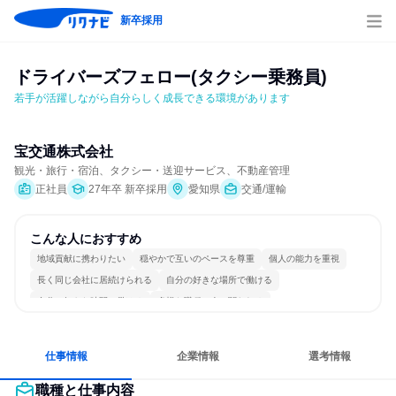
新卒採用
ドライバーズフェロー(タクシー乗務員)
若手が活躍しながら自分らしく成長できる環境があります
宝交通株式会社
観光・旅行・宿泊、タクシー・送迎サービス、不動産管理
正社員
27年卒 新卒採用
愛知県
交通/運輸
こんな人におすすめ
地域貢献に携わりたい
穏やかで互いのペースを尊重
個人の能力を重視
長く同じ会社に居続けられる
自分の好きな場所で働ける
自分の好きな時間で働ける
多様な職種の人と関われる
一つの専門分野を極める
若手が裁量を持てる環境
人とたくさん会話する
仕事情報
企業情報
選考情報
職種と仕事内容