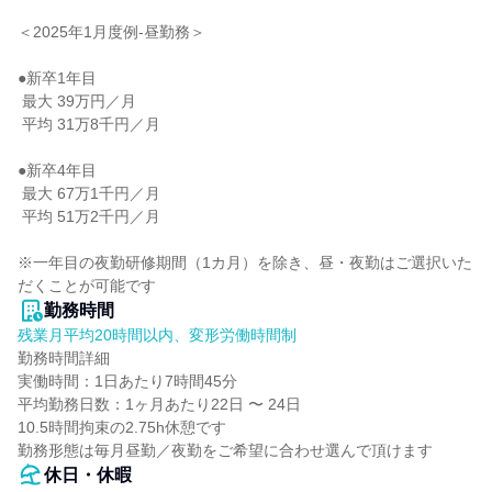
＜2025年1月度例-昼勤務＞

●新卒1年目

 最大 39万円／月

 平均 31万8千円／月

●新卒4年目

 最大 67万1千円／月

 平均 51万2千円／月

※一年目の夜勤研修期間（1カ月）を除き、昼・夜勤はご選択いた
だくことが可能です
勤務時間
残業月平均20時間以内、変形労働時間制
勤務時間詳細

実働時間：1日あたり7時間45分

平均勤務日数：1ヶ月あたり22日 〜 24日

10.5時間拘束の2.75h休憩です

勤務形態は毎月昼勤／夜勤をご希望に合わせ選んで頂けます
休日・休暇