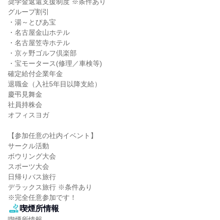
奨学金返還支援制度 ※条件あり

グループ割引

・湯～とぴあ宝

・名古屋金山ホテル

・名古屋笠寺ホテル

・京ヶ野ゴルフ倶楽部

・宝モータース(修理／車検等)

確定給付企業年金

退職金（入社5年目以降支給）

慶弔見舞金

社員持株会

オフィスヨガ

【参加任意の社内イベント】

サークル活動

ボウリング大会

スポーツ大会

日帰りバス旅行

デラックス旅行 ※条件あり

※完全任意参加です！
喫煙所情報
喫煙所情報
