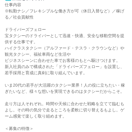
仕事内容

※転勤ナシ／フレキシブルな働き方が可（休日入替など）／稼げ
る／社会貢献性

ドライバーズフェロー

宝タクシーのドライバーとして迅速・快適、安全な移動空間を提
供する仕事です。

ハイクラスタクシー（アルファード・テスラ・クラウンなど）や
観光タクシー、福祉車両など生活や

ビジネスシーンに合わせた車でお客様のもとへ駆けつけます。

新入社員のみで構成された「ドライバーズフェロー」を設置し、

若手採用と育成に真剣に取り組んでいます。

いま20代の若手が大活躍のタクシー業界！人の役に立ちたい・稼
ぎたいなど、様々な想いを実現できるのはタクシーだからこそ。

走り方は人それぞれ。時間や天候に合わせた戦略を立てて臨むも
よし。その時の気分で走るところを柔軟に切り替えるもよし。ゲ
ーム感覚で楽しく取り組めます。

＜募集の特徴＞
