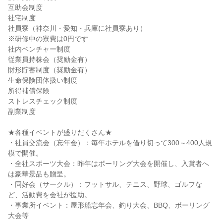
互助会制度

社宅制度

社員寮（神奈川・愛知・兵庫に社員寮あり）

※研修中の寮費は0円です

社内ベンチャー制度

従業員持株会（奨励金有）

財形貯蓄制度（奨励金有）

生命保険団体扱い制度

所得補償保険

ストレスチェック制度

副業制度

★各種イベントが盛りだくさん★

・社員交流会（忘年会）：毎年ホテルを借り切って300～400人規
模で開催。

・全社スポーツ大会：昨年はボーリング大会を開催し、入賞者へ
は豪華景品も贈呈。

・同好会（サークル）：フットサル、テニス、野球、ゴルフな
ど、活動費を会社が援助。

・事業所イベント：屋形船忘年会、釣り大会、BBQ、ボーリング
大会等