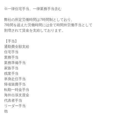
※一律住宅手当、一律業務手当含む

弊社の所定労働時間は7時間制としており、

7時間を超えた労働時間には全て時間外労働手当として

割増されて賃金を支給しております。

【手当】

通勤費全額支給

住宅手当

業務手当

業務準備手当

家族手当

残業手当

単身赴任手当

帰省旅費手当

転勤一時金手当

海外出張支度金

代表者手当

リーダー手当

他
