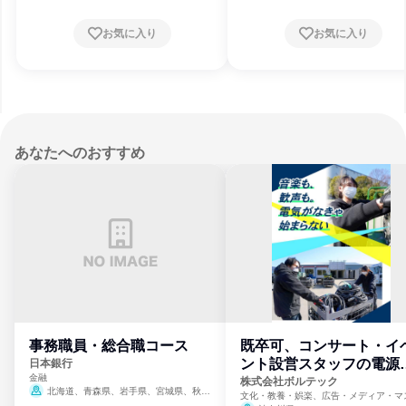
お気に入り
お気に入り
あなたへのおすすめ
事務職員・総合職コース
既卒可、コンサート・イ
ント設営スタッフの電源
日本銀行
金融
門
株式会社ボルテック
北海道、青森県、岩手県、宮城県、秋田
文化・教養・娯楽、広告・メディア・マ
県、山形県、福島県、茨城県、群馬県、埼玉