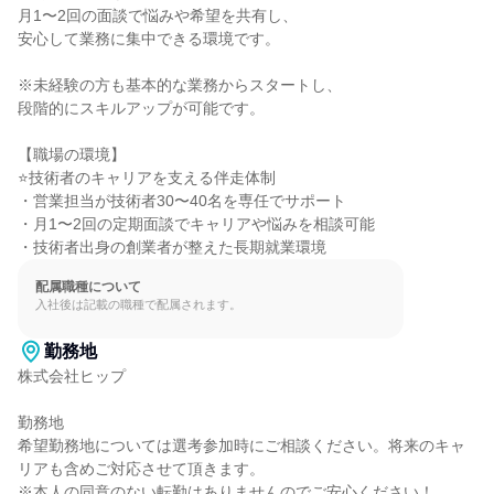
月1〜2回の面談で悩みや希望を共有し、

安心して業務に集中できる環境です。

※未経験の方も基本的な業務からスタートし、

段階的にスキルアップが可能です。

【職場の環境】

⭐技術者のキャリアを支える伴走体制

・営業担当が技術者30〜40名を専任でサポート

・月1〜2回の定期面談でキャリアや悩みを相談可能

・技術者出身の創業者が整えた長期就業環境
配属職種について
入社後は記載の職種で配属されます。
勤務地
株式会社ヒップ

勤務地

希望勤務地については選考参加時にご相談ください。将来のキャ
リアも含めご対応させて頂きます。

※本人の同意のない転勤はありませんのでご安心ください！
