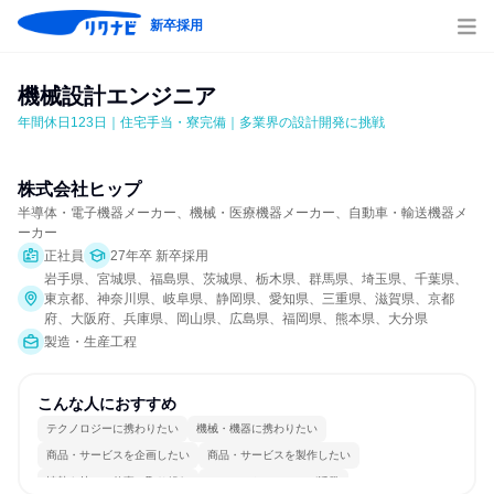
新卒採用
機械設計エンジニア
年間休日123日｜住宅手当・寮完備｜多業界の設計開発に挑戦
株式会社ヒップ
半導体・電子機器メーカー、機械・医療機器メーカー、自動車・輸送機器メ
ーカー
正社員
27年卒 新卒採用
岩手県、宮城県、福島県、茨城県、栃木県、群馬県、埼玉県、千葉県、
東京都、神奈川県、岐阜県、静岡県、愛知県、三重県、滋賀県、京都
府、大阪府、兵庫県、岡山県、広島県、福岡県、熊本県、大分県
製造・生産工程
こんな人におすすめ
テクノロジーに携わりたい
機械・機器に携わりたい
商品・サービスを企画したい
商品・サービスを製作したい
情熱を持って仕事に取り組む
コミュニケーションが活発