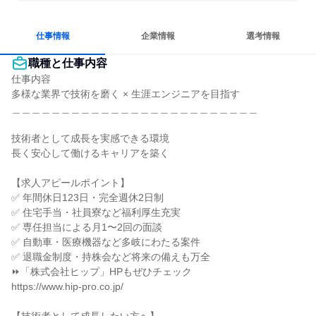
常に新しいものに挑戦
長く同じ会社に居続けられる
自分の好きな場所で働ける
一つの専門分野を極める
仕事情報
企業情報
選考情報
職種と仕事内容
仕事内容

多様な業界で技術を磨く × 生涯エンジニアを目指す

＿＿＿＿＿＿＿＿＿＿＿＿＿＿＿＿＿＿＿＿＿＿＿＿＿

技術者として成長を実感できる環境

長く安心して働けるキャリアを築く

【求人アピールポイント】

✅ 年間休日123日・完全週休2日制

✅ 住宅手当・社員寮など福利厚生充実

✅ 専任担当による月1〜2回の面談

✅ 自動車・医療機器など多岐にわたる案件

✅ 退職金制度・持株会など将来の備えも万全

⏩「株式会社ヒップ」HPもぜひチェック

https://www.hip-pro.co.jp/
