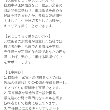
【技術者として成長したい方へ】

自動車や医療機器など、幅広い業界の

設計開発に携わり、市場価値を高める

経験を積みませんか。多様な製品開発

を通じて、生涯技術者としての確かな

キャリアを築くことができます。

【安心して長く働きたい方へ】

元技術者の創業者が設立した当社では、

技術者が長く活躍できる環境を重視。

専任担当が定期的な面談であなたの声を

吸い上げ、安心して働ける職場づくり

をサポートします。

【仕事内容】

1. 自動車・家電・通信機器などの設計

製品の構造設計やCAD図面作成を担当し、

モノづくりの醍醐味を実感できます。

2. 医療機器や製造装置の設計開発

最先端の分野で専門的なスキルを磨き、

技術者として着実に成長できます。

3. 専任担当によるキャリアサポート
