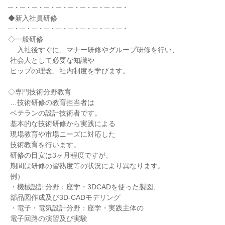
─・─・─・─・─・─・─・─・─・─・

◆新入社員研修

─・─・─・─・─・─・─・─・─・─・

◇一般研修

 …入社後すぐに、マナー研修やグループ研修を行い、

 社会人として必要な知識や

 ヒップの理念、社内制度を学びます。

◇専門技術分野教育

 …技術研修の教育担当者は

 ベテランの設計技術者です。

 基本的な技術研修から実践による

 現場教育や市場ニーズに対応した

 技術教育を行います。

 研修の目安は3ヶ月程度ですが、

 期間は研修の習熟度等の状況により異なります。

 例）

 ・機械設計分野：座学・3DCADを使った製図、

 部品図作成及び3D-CADモデリング

 ・電子・電気設計分野：座学・実践主体の

 電子回路の演習及び実験
