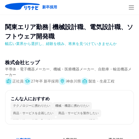
新卒採用
関東エリア勤務│機械設計職、電気設計職、ソ
フトウェア開発職
幅広い業界から選択し、経験を積み、将来を見つけていきませんか
株式会社ヒップ
半導体・電子機器メーカー、機械・医療機器メーカー、自動車・輸送機器メ
ーカー
正社員
27年卒 新卒採用
神奈川県
製造・生産工程
こんな人におすすめ
テクノロジーに携わりたい
機械・機器に携わりたい
商品・サービスを企画したい
商品・サービスを製作したい
情熱を持って仕事に取り組む
コミュニケーションが活発
常に新しいものに挑戦
長く同じ会社に居続けられる
自分の好きな場所で働ける
一つの専門分野を極める