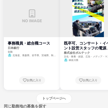
事務職員・総合職コース
既卒可、コンサート・イ
ント設営スタッフの電源
日本銀行
金融
門
株式会社ボルテック
北海道、青森県、岩手県、宮城県、秋田
文化・教養・娯楽、広告・メディア・マ
県、山形県、福島県、茨城県、群馬県、埼玉
ミ、電力・ガス・水道・エネルギー
神奈川県
県、東京都、神奈川県、新潟県、富山県、石
川県、福井県、山梨県、長野県、静岡県、愛
知県、京都府、大阪府、兵庫県、鳥取県、島
根県、岡山県、広島県、山口県、徳島県、香
川県、愛媛県、高知県、福岡県、佐賀県、長
お気に入り
お気に入り
崎県、熊本県、大分県、宮崎県、鹿児島県、
沖縄県
トップページへ
同じ勤務地の募集を探す