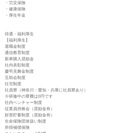
・労災保険

・健康保険

・厚生年金

待遇・福利厚生

【福利厚生】

退職金制度

通信教育制度

新車購入奨励金

社内表彰制度

慶弔見舞金制度

互助会制度

社宅制度

社員寮（神奈川・愛知・兵庫に社員寮あり）

※研修中の寮費は0円です

社内ベンチャー制度

従業員持株会（奨励金有）

財形貯蓄制度（奨励金有）

生命保険団体扱い制度

所得補償保険
