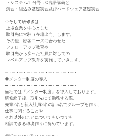
 ・システム/IT分野：C言語講義と

 演習・組込み基礎実習及びハードウェア基礎実習

◇そして研修後は…

 上場企業を中心とした

 取引先に常駐（在籍出向）します。

 その他、顧客ニーズに合わせた

 フォローアップ教育や

 取引先から戻った社員に対しての

 レベルアップ教育を実施していきます。

─・─・─・─・─・─・─・─・─・─・

◆メンター制度の導入

─・─・─・─・─・─・─・─・─・─・

当社では『メンター制度』を導入しております。

研修終了後、取引先にて勤務する際、

先輩2名と新入社員3名の計5名でグループを作り、

仕事に関することや、

それ以外のことについてもいつでも

相談できる環境作りに努めています。
