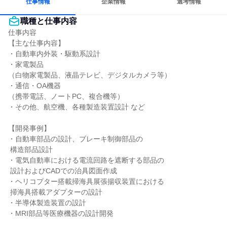
仕事情報
企業情報
選考情報
職種と仕事内容
仕事内容

【主な仕事内容】

・自動車内外装・駆動系設計

・家電製品

（白物家電製品、液晶テレビ、デジタルカメラ等）

・通信・OA機器

（携帯電話、ノートPC、複合機等）

・その他、航空機、各種製造装置設計 など

【開発事例】

・自動車部品の設計、ブレーキ制御部品の

 構造部品設計

・電気自動車における電流回路を遮断する部品の

 設計およびCADでの治具図面作成

・ヘリコプター搭載掃海具展張揚収装置における

 掃海具搭載アダプターの設計

・半導体製造装置の設計

・MRI部品等医療機器の設計開発
