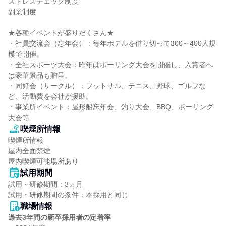
ストレスチェック制度

副業制度

★各種イベントが盛りだくさん★

・社員交流会（忘年会）：毎年ホテルを借り切って300～400人規
模で開催。

・全社スポーツ大会：昨年はボーリング大会を開催し、入賞者へ
は豪華景品も贈呈。

・同好会（サークル）：フットサル、テニス、野球、ゴルフな
ど、活動費を会社が援助。

・事業所イベント：屋形船忘年会、釣り大会、BBQ、ボーリング
大会等
喫煙所情報
喫煙所情報

屋内全面禁煙

屋内喫煙可能場所あり
試用期間
試用・研修期間：3ヵ月

職場情報
過去3年間の新卒採用者の定着率