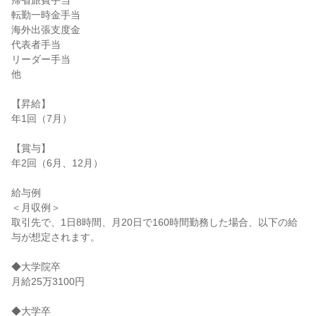
帰省旅費手当

転勤一時金手当

海外出張支度金

代表者手当

リーダー手当

他

【昇給】

年1回（7月）

【賞与】

年2回（6月、12月）

給与例

＜月収例＞

取引先で、1日8時間、月20日で160時間勤務した場合、以下の給
与が想定されます。

◆大学院卒

月給25万3100円

◆大学卒
