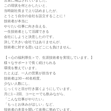
営業に飛ばされていました。

この現状を何とかしたいと、

当時副社長まで上り詰めましたが、

とうとう自分の会社を設立することに！

技術者が本当に

やりたい仕事に向き合える、

一生技術者として活躍できる

会社にしようと決意したのです。

決して大きい会社ではありませんが、

技術者に対する思いはどこにも負けません。

【＜心の福利厚生＞で、生涯技術者を実現しています。】

様々なサポートで長く続けられる

環境を整えています。

たとえば、一人の営業が担当する

技術者は30～40名程度。

少ない人数にし、

じっくりと目が行き届くようにしています。

月に1～2回、コーヒーでも飲みながら、

「こんな仕事がやりたい」

「もっとお休みがほしい」など、

技術者の本音を聞いて改善に努めています。
