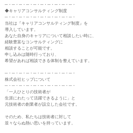
─・─・─・─・─・─・─・─・─・─・

◆キャリアコンサルティング制度

─・─・─・─・─・─・─・─・─・─・

当社は『キャリアコンサルティング制度』を

導入しています。

あなた自身のキャリアについて相談したい時に、

経験豊富なコンサルティングに

相談することが可能です。

申し込みは随時行っており、

希望があれば相談できる体制を整えています。

─・─・─・─・─・─・─・─・─・─・

株式会社ヒップについて

─・─・─・─・─・─・─・─・─・─・

「一人ひとりの技術者が

生涯にわたって活躍できるように」と

元技術者の創業者が設立した会社です。

そのため、私たちは技術者に対して

並々ならぬ熱い思いを持っています。
