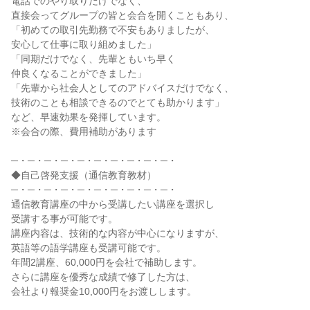
電話でのやり取りだけでなく、

直接会ってグループの皆と会合を開くこともあり、

「初めての取引先勤務で不安もありましたが、

安心して仕事に取り組めました」

「同期だけでなく、先輩ともいち早く

仲良くなることができました」

「先輩から社会人としてのアドバイスだけでなく、

技術のことも相談できるのでとても助かります」

など、早速効果を発揮しています。

※会合の際、費用補助があります

─・─・─・─・─・─・─・─・─・─・

◆自己啓発支援（通信教育教材）

─・─・─・─・─・─・─・─・─・─・

通信教育講座の中から受講したい講座を選択し

受講する事が可能です。

講座内容は、技術的な内容が中心になりますが、

英語等の語学講座も受講可能です。

年間2講座、60,000円を会社で補助します。

さらに講座を優秀な成績で修了した方は、

会社より報奨金10,000円をお渡しします。
