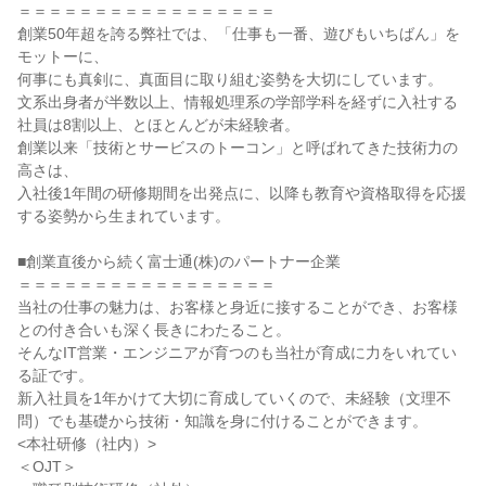
＝＝＝＝＝＝＝＝＝＝＝＝＝＝＝＝＝

創業50年超を誇る弊社では、「仕事も一番、遊びもいちばん」を
モットーに、

何事にも真剣に、真面目に取り組む姿勢を大切にしています。

文系出身者が半数以上、情報処理系の学部学科を経ずに入社する
社員は8割以上、とほとんどが未経験者。

創業以来「技術とサービスのトーコン」と呼ばれてきた技術力の
高さは、

入社後1年間の研修期間を出発点に、以降も教育や資格取得を応援
する姿勢から生まれています。

■創業直後から続く富士通(株)のパートナー企業

＝＝＝＝＝＝＝＝＝＝＝＝＝＝＝＝＝

当社の仕事の魅力は、お客様と身近に接することができ、お客様
との付き合いも深く長きにわたること。

そんなIT営業・エンジニアが育つのも当社が育成に力をいれてい
る証です。

新入社員を1年かけて大切に育成していくので、未経験（文理不
問）でも基礎から技術・知識を身に付けることができます。

<本社研修（社内）>

＜OJT＞
