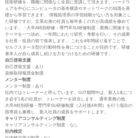
技術研修を、職種に関係なく全員に受講して頂きます。ハードウ
ェアを中心にコンピュータの基本構造やネットワークの知識を基
礎から学習できます。 情報処理系の学習経験がない方を対象とし
た研修ですが、文系出身の社員も毎年多くの方が高成績を修めて
います。・大卒A特別研修・専門卒SU研修制度：業務に関連する
テーマを一つ決め、一年間にわたり研究・考察を行い、その成果
を社長・役員の前で発表します。 これを4年間繰り返すことで、
セルフスタータ型の行動特性を身につけることが目的です。研修
自己啓発支援
自己啓発支援：あり

メンター制度
メンター制度：あり

社内ではトレーナーと呼んでいます。OJT期間中は、新人1名につ
き必ず1名の社員が、トレーナーを担当します。 通常業務の他、
大卒A特別研修・専門卒SU研修制度（入社後4年間）を行う場合の
キャリアコンサルティング制度
社内検定