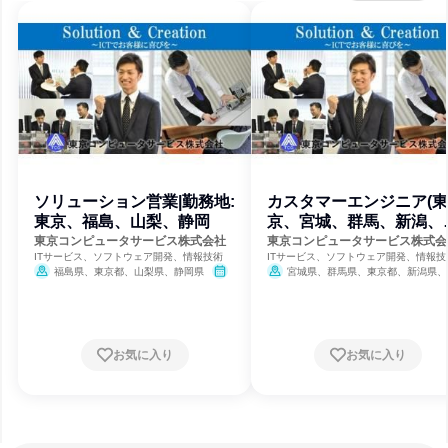
ソリューション営業|勤務地:
カスタマーエンジニア(東
東京、福島、山梨、静岡
京、宮城、群馬、新潟、
梨、兵庫)
東京コンピュータサービス株式会社
東京コンピュータサービス株式会
ITサービス、ソフトウェア開発、情報技術
ITサービス、ソフトウェア開発、情報技
福島県、東京都、山梨県、静岡県
宮城県、群馬県、東京都、新潟県、
8月31日締切
県、兵庫県
8月31日締切
お気に入り
お気に入り