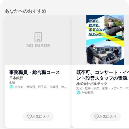
あなたへのおすすめ
事務職員・総合職コース
既卒可、コンサート・イ
ント設営スタッフの電源
日本銀行
金融
門
株式会社ボルテック
北海道、青森県、岩手県、宮城県、秋田
文化・教養・娯楽、広告・メディア・マ
県、山形県、福島県、茨城県、群馬県、埼玉
ミ、電力・ガス・水道・エネルギー
神奈川県
県、東京都、神奈川県、新潟県、富山県、石
川県、福井県、山梨県、長野県、静岡県、愛
知県、京都府、大阪府、兵庫県、鳥取県、島
根県、岡山県、広島県、山口県、徳島県、香
川県、愛媛県、高知県、福岡県、佐賀県、長
お気に入り
お気に入り
崎県、熊本県、大分県、宮崎県、鹿児島県、
沖縄県