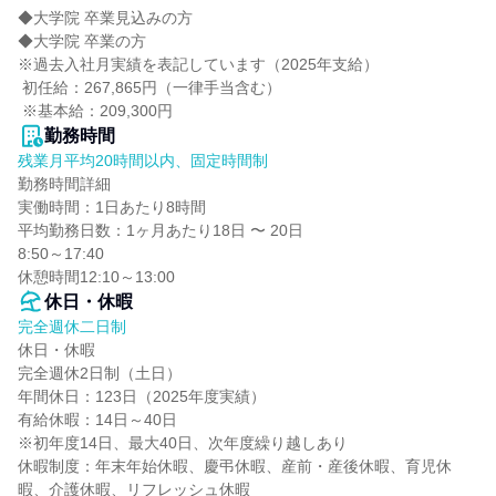
◆大学院 卒業見込みの方

◆大学院 卒業の方

※過去入社月実績を表記しています（2025年支給）

 初任給：267,865円（一律手当含む）

 ※基本給：209,300円
勤務時間
残業月平均20時間以内、固定時間制
勤務時間詳細

実働時間：1日あたり8時間

平均勤務日数：1ヶ月あたり18日 〜 20日

8:50～17:40

休憩時間12:10～13:00
休日・休暇
完全週休二日制
休日・休暇

完全週休2日制（土日）

年間休日：123日（2025年度実績）

有給休暇：14日～40日

※初年度14日、最大40日、次年度繰り越しあり

休暇制度：年末年始休暇、慶弔休暇、産前・産後休暇、育児休
暇、介護休暇、リフレッシュ休暇
