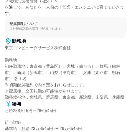
＜職種別技術研修（社外）＞

を通して、あなたを一人前のIT営業・エンジニアに育てていきま
す。
配属職種について
入社後は記載の職種で配属されます。
勤務地
東京コンピュータサービス株式会社

勤務地

初任勤務地：東京都（豊島区）、宮城（仙台市）、群馬（館林
市）、新潟（新潟市）、山梨（甲府市）、兵庫（姫路市、明石
市） 各１名

※初期配属確約で内々定をお知らせします。

※配属後、全国転勤の可能性があります。

勤務候補地：宮城県、群馬県、東京都、新潟県、山梨県、兵庫県
給与
月給238,545円～266,545円
給与詳細

基本給：月給 23万8545円 〜 26万6545円
