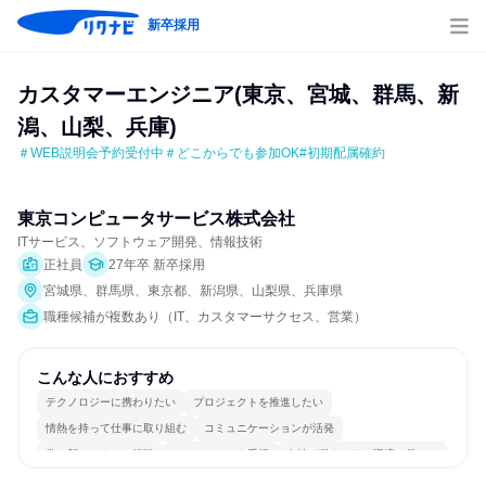
新卒採用
カスタマーエンジニア(東京、宮城、群馬、新
潟、山梨、兵庫)
＃WEB説明会予約受付中＃どこからでも参加OK#初期配属確約
東京コンピュータサービス株式会社
ITサービス、ソフトウェア開発、情報技術
正社員
27年卒 新卒採用
宮城県、群馬県、東京都、新潟県、山梨県、兵庫県
職種候補が複数あり（IT、カスタマーサクセス、営業）
こんな人におすすめ
テクノロジーに携わりたい
プロジェクトを推進したい
情熱を持って仕事に取り組む
コミュニケーションが活発
常に新しいものに挑戦
チームワークを重視
女性が働きやすい環境で働ける
長く同じ会社に居続けられる
多様な職種の人と関われる