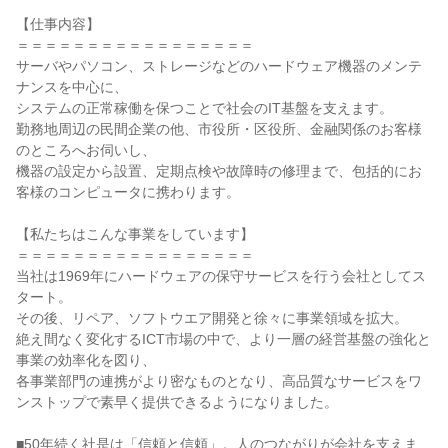
【仕事内容】

＝＝＝＝＝＝＝＝＝＝＝＝＝＝＝＝＝

サーバやパソコン、ストレージなどのハードウェア機器のメンテ
ナンスを中心に、

システムの正常稼働を保つことで社会のIT基盤を支えます。

勤務地周辺の民間企業の他、市役所・区役所、金融関係のお客様
のところへお伺いし、

機器の設定から設置、定期点検や故障時の修理まで、包括的にお
客様のコンピュータに携わります。

【私たちはこんな事業をしています】

＝＝＝＝＝＝＝＝＝＝＝＝＝＝＝＝＝

当社は1969年にハードウェアの保守サービスを行う会社としてス
タート。

その後、リペア、ソフトウエア開発と徐々に事業領域を拡大。

絶え間なく変化するICT市場の中で、より一層の経営基盤の強化と
事業の効率化を図り、

各事業部門の連携がより密なものとなり、高品質なサービスをワ
ンストップで素早く提供できるようになりました。

■50年続く社是は「信頼と信頼」。人のつながりが会社を支えま