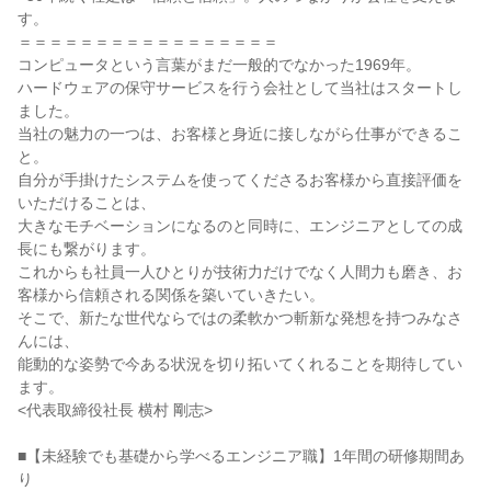
す。

＝＝＝＝＝＝＝＝＝＝＝＝＝＝＝＝＝

コンピュータという言葉がまだ一般的でなかった1969年。

ハードウェアの保守サービスを行う会社として当社はスタートし
ました。

当社の魅力の一つは、お客様と身近に接しながら仕事ができるこ
と。

自分が手掛けたシステムを使ってくださるお客様から直接評価を
いただけることは、

大きなモチベーションになるのと同時に、エンジニアとしての成
長にも繋がります。

これからも社員一人ひとりが技術力だけでなく人間力も磨き、お
客様から信頼される関係を築いていきたい。

そこで、新たな世代ならではの柔軟かつ斬新な発想を持つみなさ
んには、

能動的な姿勢で今ある状況を切り拓いてくれることを期待してい
ます。

<代表取締役社長 横村 剛志>

■【未経験でも基礎から学べるエンジニア職】1年間の研修期間あ
り
