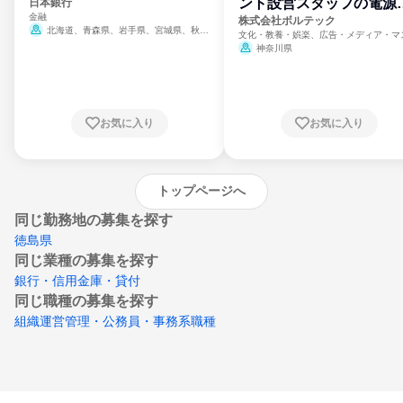
ント設営スタッフの電源
日本銀行
金融
門
株式会社ボルテック
北海道、青森県、岩手県、宮城県、秋田
文化・教養・娯楽、広告・メディア・マ
県、山形県、福島県、茨城県、群馬県、埼玉
ミ、電力・ガス・水道・エネルギー
神奈川県
県、東京都、神奈川県、新潟県、富山県、石
川県、福井県、山梨県、長野県、静岡県、愛
知県、京都府、大阪府、兵庫県、鳥取県、島
根県、岡山県、広島県、山口県、徳島県、香
川県、愛媛県、高知県、福岡県、佐賀県、長
お気に入り
お気に入り
崎県、熊本県、大分県、宮崎県、鹿児島県、
沖縄県
トップページへ
同じ勤務地の募集を探す
徳島県
同じ業種の募集を探す
銀行・信用金庫・貸付
同じ職種の募集を探す
組織運営管理・公務員・事務系職種