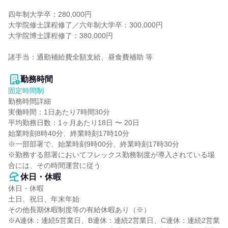
四年制大学卒：280,000円

大学院修士課程修了／六年制大学卒：300,000円

大学院博士課程修了：380,000円

諸手当：通勤補給費全額支給、昼食費補助 等

勤務時間
固定時間制
勤務時間詳細

実働時間：1日あたり7時間30分

平均勤務日数：1ヶ月あたり18日 〜 20日

始業時刻8時40分、終業時刻17時10分

※一部部署で、始業時刻9時00分、終業時刻17時30分

※勤務する部署においてフレックス勤務制度が導入されている場
合には、その時間運営に従う
休日・休暇
休日・休暇

土日、祝日、年末年始

その他長期休暇制度等の有給休暇あり（※）

※A連休：連続5営業日、B連休：連続2営業日、C連休：連続2営業