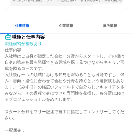
常に新しいものに挑戦
グローバル志向が強い
女性が働きやすい環境で働ける
長く同じ会社に居続けられる
多様な職種の人と関われる
一つの専門分野を極める
若手が裁量を持てる環境
仕事情報
企業情報
選考情報
職種と仕事内容
職種候補が複数あり
仕事内容

入社時はご自身が指定した会社・分野からスタートし、その後は
自身の強みを最も発揮できる領域を探し見つけながらキャリア形
成を図るコースです。

入社後は一つの領域における知見を深めることも可能ですし、強
み・志向・適性に合わせて会社や分野を跨ぐという選択肢もあり
ます。〈みずほ〉の幅広いフィールドで自分らしいキャリアを歩
みながら、その過程で身につけた専門性を発揮し、各分野におけ
るプロフェッショナルをめざします。

スタート分野をフリー記述で自由に指定してエントリーしてくだ
さい。

ー配属先：
