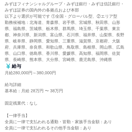
みずほフィナンシャルグループ・みずほ銀行・みずほ信託銀行・
みずほ証券の国内外の各拠点および本部

以下より選択が可能です ①全国・グローバル型、②エリア型

勤務候補地：北海道、青森県、岩手県、宮城県、秋田県、山形
県、福島県、茨城県、栃木県、群馬県、埼玉県、千葉県、東京
都、神奈川県、新潟県、富山県、石川県、福井県、山梨県、長野
県、岐阜県、静岡県、愛知県、三重県、滋賀県、京都府、大阪
府、兵庫県、奈良県、和歌山県、鳥取県、島根県、岡山県、広島
県、山口県、徳島県、香川県、愛媛県、高知県、福岡県、佐賀
県、長崎県、熊本県、大分県、宮崎県、鹿児島県、沖縄県
給与
月給280,000円～380,000円
給与詳細

基本給：月給 28万円 〜 38万円

固定残業代：なし

【一律手当】

全員に一律で支払われる通勤・皆勤・家族手当金額：あり

全員に一律で支払われるその他手当金額：あり
