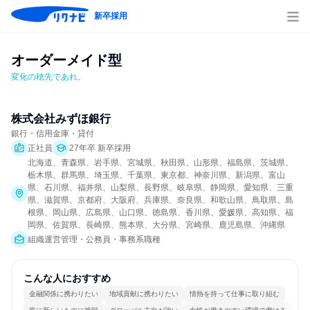
新卒採用
オーダーメイド型
変化の穂先であれ。
株式会社みずほ銀行
銀行・信用金庫・貸付
正社員
27年卒 新卒採用
北海道、青森県、岩手県、宮城県、秋田県、山形県、福島県、茨城県、
栃木県、群馬県、埼玉県、千葉県、東京都、神奈川県、新潟県、富山
県、石川県、福井県、山梨県、長野県、岐阜県、静岡県、愛知県、三重
県、滋賀県、京都府、大阪府、兵庫県、奈良県、和歌山県、鳥取県、島
根県、岡山県、広島県、山口県、徳島県、香川県、愛媛県、高知県、福
岡県、佐賀県、長崎県、熊本県、大分県、宮崎県、鹿児島県、沖縄県
組織運営管理・公務員・事務系職種
こんな人におすすめ
金融関係に携わりたい
地域貢献に携わりたい
情熱を持って仕事に取り組む