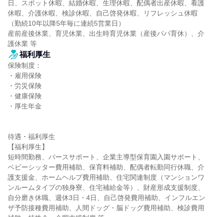
日、スポット休暇、結婚休暇、生理休暇、配偶者出産休暇、看護
休暇、介護休暇、検診休暇、自己啓発休暇、リフレッシュ休暇
（勤続10年以降5年毎に連続5営業日）

産前産後休業、育児休業、出生時育児休業（産後パパ育休）、介
護休業 等
福利厚生
保険制度：

・雇用保険

・労災保険

・健康保険

・厚生年金

待遇・福利厚生

【福利厚生】

短時間勤務、バースサポート、企業主導型保育園入園サポート、
ベビーシッター費用補助、保育料補助、配偶者転勤同行休職、介
護支援金、ホームヘルプ費用補助、住宅関連制度（マンションワ
ンルームタイプの独身寮、住宅補給金等）、財産形成支援制度、
自分磨き休職、週休3日・4日、自己啓発費用補助、インフルエン
ザ予防接種費用補助、人間ドッグ・脳ドッグ費用補助、検診費用